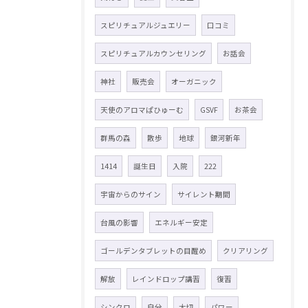
スピリチュアルジュエリー
口コミ
スピリチュアルカウンセリング
お話会
神社
販売会
オーガニック
天使のアロマぱひゅーむ
GSVF
お茶会
群馬の森
散歩
地球
銀河新年
1414
誕生日
入院
222
宇宙からのサイン
サイレント期間
台風の影響
エネルギー安定
ゴールデンタブレットの目醒め
クリアリング
解放
レインドロップ講習
復習
シンクロ
自分
大切
パワー