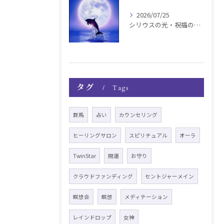
2026/07/25
シリウスの光・祝福の波動チャージ遠隔お知らせ〜銀河新年〜
タグ
Tags
群馬
占い
カウンセリング
ヒーリングサロン
スピリチュアル
オーラ
TwinStar
開運
お守り
クラウドファンディング
セントジャーメイン
瞑想会
瞑想
メディテーション
レインドロップ
女神