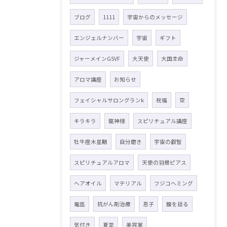
ブログ
1111
宇宙からのメッセージ
エンジェルナンバー
宇宙
ギフト
ジャーメインGSVF
大天使
大国主命
アロマ講座
お知らせ
フェイシャルサロングランk
祝福
空
キラキラ
龍神様
スピリチュアル講座
牡牛座木星期
自分磨き
宇宙の叡智
スピリチュアルアロマ
天使の羽根ピアス
ヘアオイル
マテリアル
フジコヘミング
電話
抗がん剤治療
息子
腹を括る
気付き
夏至
美容室