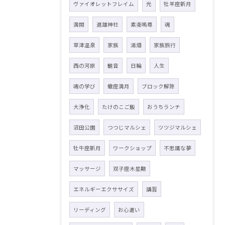
ヴァイオレットフレイム
光
牡羊座新月
満開
進雄神社
素戔嗚尊
魂
草津温泉
家族
湯畑
家族旅行
西の河原
観音
日輪
人生
魂の学び
蠍座満月
ブロック解除
大浄化
たけのこご飯
おうちランチ
沼田公園
つつじマルシェ
ツツジマルシェ
牡牛座新月
ワークショップ
不思議な夢
マッサージ
双子座木星期
エネルギーエクササイズ
講習
リーディング
お心遣い