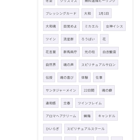
冬至
クリスマス
無料遠隔ヒーリング
ブレッシングカード
大和
1月1日
大和魂
目覚めよ
ミカエル
女神イシス
ツイン
流星群
ろうばい
花
花言葉
群馬県庁
光の柱
白衣観音
自然界
魂の声
スピリチュアルサロン
伝授
魂の喜び
体験
仕事
サンタジャーメイン
22日間
魂の癖
違和感
立春
ツインフレイム
アロマヘアクリーム
蝋梅
キャンドル
ひいらぎ
スピリチュアルスクール