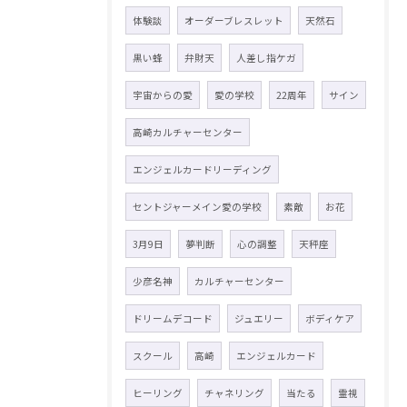
体験談
オーダーブレスレット
天然石
黒い蜂
弁財天
人差し指ケガ
宇宙からの愛
愛の学校
22周年
サイン
高崎カルチャーセンター
エンジェルカードリーディング
セントジャーメイン愛の学校
素敵
お花
3月9日
夢判断
心の調整
天秤座
少彦名神
カルチャーセンター
ドリームデコード
ジュエリー
ボディケア
スクール
高崎
エンジェルカード
ヒーリング
チャネリング
当たる
霊視