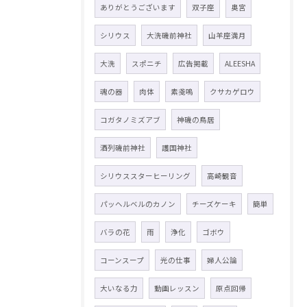
ありがとうございます
双子座
奥宮
シリウス
大洗磯前神社
山羊座満月
大洗
スポニチ
広告掲載
ALEESHA
魂の器
肉体
素戔嗚
クサカゲロウ
コガタノミズアブ
神磯の鳥居
酒列磯前神社
護国神社
シリウススターヒーリング
高崎観音
パッヘルベルのカノン
チーズケーキ
簡単
バラの花
雨
浄化
ゴボウ
コーンスープ
光の仕事
婦人公論
大いなる力
動画レッスン
原点回帰