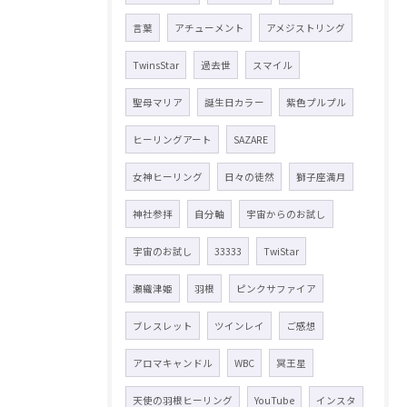
言葉
アチューメント
アメジストリング
TwinsStar
過去世
スマイル
聖母マリア
誕生日カラー
紫色プルプル
ヒーリングアート
SAZARE
女神ヒーリング
日々の徒然
獅子座満月
神社参拝
自分軸
宇宙からのお試し
宇宙のお試し
33333
TwiStar
瀬織津姫
羽根
ピンクサファイア
ブレスレット
ツインレイ
ご感想
アロマキャンドル
WBC
冥王星
天使の羽根ヒーリング
YouTube
インスタ