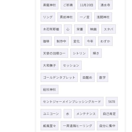
黒龍神社
ご祈祷
11月20日
清水寺
リング
貫前神社
一ノ宮
浅間神社
木花咲耶姫
心
栄養
映画
スタバ
珈琲
制作中
変化
今年
わずか
天使の羽根ひー
シトリン
輝き
大和撫子
セッション
ゴールデンタブレット
目醒め
数字
総社神社
セントジャーメインブレッシングカード
5678
ユニコーン
水
メンテナンス
自己肯定
威風堂々
一斉遠隔ヒーリング
自分に集中