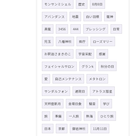
モンサンミシェル
歴史
8月8日
アバンダンス
地震
白い羽根
龍神
黒龍
3456
444
ブレッシング
日常
児玉
八幡神社
県庁
ローズマリー
お釈迦さまきのこ
宇宙采配
感謝
フェイシャルサロン
グランk
秋分の日
愛
自己メンテナンス
メタトロン
サンダルフォン
通院日
アトラス彗星
天秤座新月
金環日食
騒音
学び
旅
準備
一人旅
熱海
ひとり旅
日本
京都
御岩神社
11月11日