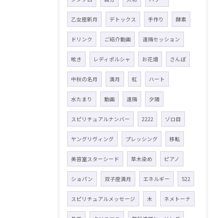
乙女座新月
デトックス
手作り
酵素
ドリンク
ご紹介動画
遠隔セッション
呟き
レディポルシャ
お花畑
さんぽ
中秋の名月
満月
虹
ハート
水たまり
動画
遠隔
夕陽
スピリチュアルナンバー
2222
ゾロ目
ヤングリヴィング
プレッシング
移転
美容室スターシード
草木染め
ピアノ
ショパン
双子座満月
エネルギー
522
スピリチュアルメッセージ
木
ネメトーナ