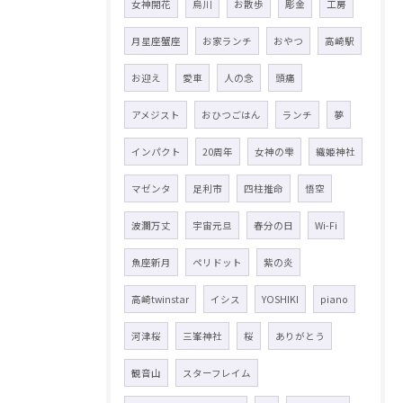
女神開花
烏川
お散歩
彫金
工房
月星座蟹座
お家ランチ
おやつ
高崎駅
お迎え
愛車
人の念
頭痛
アメジスト
おひつごはん
ランチ
夢
インパクト
20周年
女神の雫
織姫神社
マゼンタ
足利市
四柱推命
悟空
波瀾万丈
宇宙元旦
春分の日
Wi-Fi
魚座新月
ペリドット
紫の炎
高崎twinstar
イシス
YOSHIKI
piano
河津桜
三峯神社
桜
ありがとう
観音山
スターフレイム