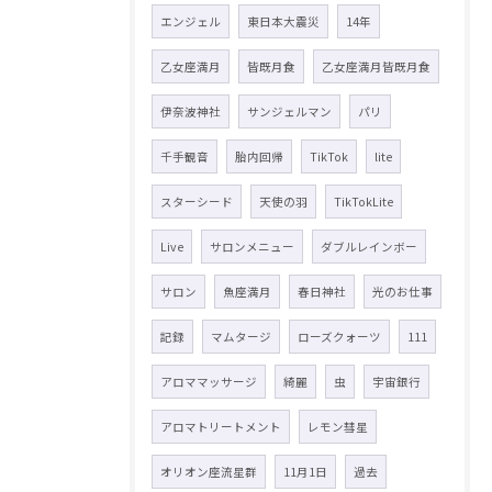
エンジェル
東日本大震災
14年
乙女座満月
皆既月食
乙女座満月皆既月食
伊奈波神社
サンジェルマン
パリ
千手観音
胎内回帰
TikTok
lite
スターシード
天使の羽
TikTokLite
Live
サロンメニュー
ダブルレインボー
サロン
魚座満月
春日神社
光のお仕事
記録
マムタージ
ローズクォーツ
111
アロママッサージ
綺麗
虫
宇宙銀行
アロマトリートメント
レモン彗星
オリオン座流星群
11月1日
過去