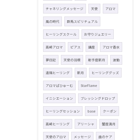
チャネリングメッセージ
天使
アロマ
風の時代
群馬スピリチュアル
ヒーリングスクール
お守りジュエリー
高崎アロマ
ピアス
講座
アロマ香水
夢日記
天使の羽根
射手座新月
波動
遠隔ヒーリング
新月
ヒーリンググッズ
アロマぱひゅーむ
StarFlame
イニシエーション
ブレッシングドロップ
ヒーリングセッション
base
クーポン
高崎ヒーリング
アリーシャ
蟹座満月
天使のアロマ
メッセージ
歯のケア