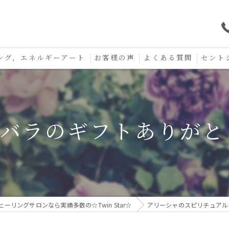
ング，エネルギーアート
お客様の声
よくある質問
セント
口コミ
セント
セント
周年バラのギフトありが
お守り
ーリングサロンなら実績多数の☆Twin Star☆
アリーシャのスピリチュアル