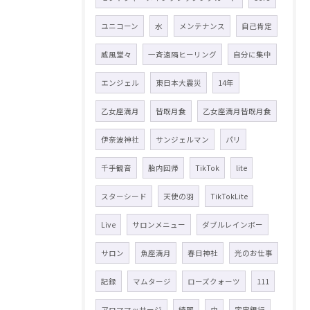
ユニコーン
水
メンテナンス
自己肯定
威風堂々
一斉遠隔ヒーリング
自分に集中
エンジェル
東日本大震災
14年
乙女座満月
皆既月食
乙女座満月皆既月食
伊奈波神社
サンジェルマン
パリ
千手観音
胎内回帰
TikTok
lite
スターシード
天使の羽
TikTokLite
Live
サロンメニュー
ダブルレインボー
サロン
魚座満月
春日神社
光のお仕事
記録
マムタージ
ローズクォーツ
111
アロママッサージ
綺麗
虫
宇宙銀行