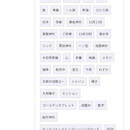
旅
準備
一人旅
熱海
ひとり旅
日本
京都
御岩神社
11月11日
黒龍神社
ご祈祷
11月20日
清水寺
リング
貫前神社
一ノ宮
浅間神社
木花咲耶姫
心
栄養
映画
スタバ
珈琲
制作中
変化
今年
わずか
天使の羽根ひー
シトリン
輝き
大和撫子
セッション
ゴールデンタブレット
目醒め
数字
総社神社
セントジャーメインブレッシングカード
5678