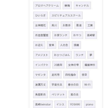
アロマヘアクリーム
蝋梅
キャンドル
ひいらぎ
スピリチュアルスクール
女神開花
烏川
お散歩
彫金
工房
月星座蟹座
お家ランチ
おやつ
高崎駅
お迎え
愛車
人の念
頭痛
アメジスト
おひつごはん
ランチ
夢
インパクト
20周年
女神の雫
織姫神社
マゼンタ
足利市
四柱推命
悟空
波瀾万丈
宇宙元旦
春分の日
Wi-Fi
魚座新月
ペリドット
紫の炎
高崎twinstar
イシス
YOSHIKI
piano