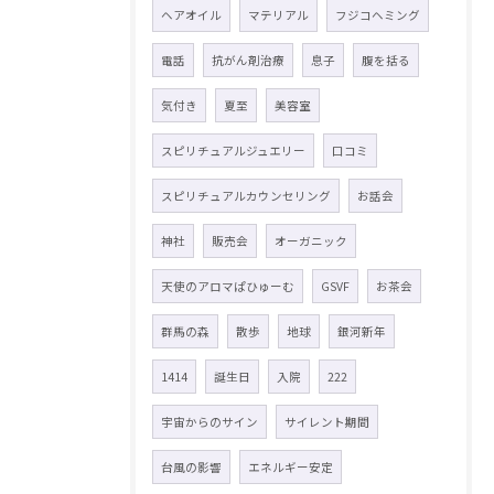
ヘアオイル
マテリアル
フジコヘミング
電話
抗がん剤治療
息子
腹を括る
気付き
夏至
美容室
スピリチュアルジュエリー
口コミ
スピリチュアルカウンセリング
お話会
神社
販売会
オーガニック
天使のアロマぱひゅーむ
GSVF
お茶会
群馬の森
散歩
地球
銀河新年
1414
誕生日
入院
222
宇宙からのサイン
サイレント期間
台風の影響
エネルギー安定