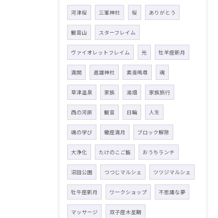
河津桜
三峯神社
桜
ありがとう
観音山
スターフレイム
ヴァイオレットフレイム
光
牡羊座新月
満開
進雄神社
素戔嗚尊
魂
草津温泉
家族
湯畑
家族旅行
西の河原
観音
日輪
人生
魂の学び
蠍座満月
ブロック解除
大浄化
たけのこご飯
おうちランチ
沼田公園
つつじマルシェ
ツツジマルシェ
牡牛座新月
ワークショップ
不思議な夢
マッサージ
双子座木星期