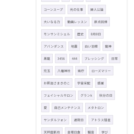
コーンスープ
光の仕事
婦人公論
大いなる力
動画レッスン
原点回帰
モンサンミシェル
歴史
8月8日
アバンダンス
地震
白い羽根
龍神
黒龍
3456
444
ブレッシング
日常
児玉
八幡神社
県庁
ローズマリー
お釈迦さまきのこ
宇宙采配
感謝
フェイシャルサロン
グランk
秋分の日
愛
自己メンテナンス
メタトロン
サンダルフォン
通院日
アトラス彗星
天秤座新月
金環日食
騒音
学び