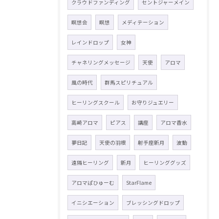
クラウドファンディング
セントジャーメイン
瞑想会
瞑想
メディテーション
レインドロップ
女神
チャネリングメッセージ
天使
アロマ
風の時代
群馬スピリチュアル
ヒーリングスクール
お守りジュエリー
高崎アロマ
ピアス
講座
アロマ香水
夢日記
天使の羽根
射手座新月
波動
遠隔ヒーリング
新月
ヒーリンググッズ
アロマぱひゅーむ
StarFlame
イニシエーション
ブレッシングドロップ