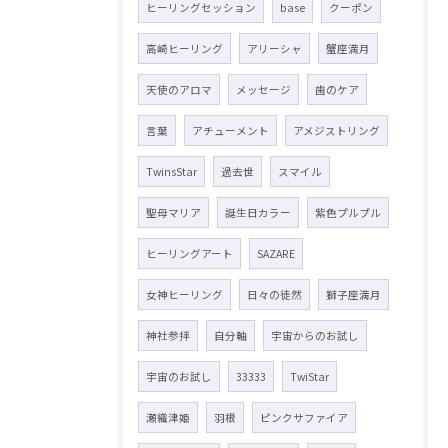
ヒーリングセッション
base
クーポン
高崎ヒーリング
アリーシャ
蟹座満月
天使のアロマ
メッセージ
歯のケア
言葉
アチューメント
アメジストリング
TwinsStar
過去世
スマイル
聖母マリア
誕生日カラー
紫色プルプル
ヒーリングアート
SAZARE
女神ヒーリング
日々の徒然
獅子座満月
神社参拝
自分軸
宇宙からのお試し
宇宙のお試し
33333
TwiStar
瀬織津姫
羽根
ピンクサファイア