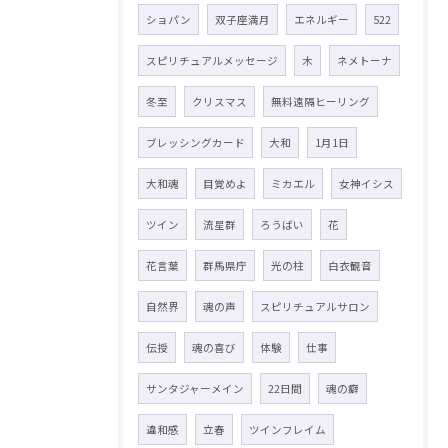
ショパン
双子座満月
エネルギー
522
スピリチュアルメッセージ
木
ネメトーナ
冬至
クリスマス
無料遠隔ヒーリング
ブレッシングカード
大和
1月1日
大和魂
目覚めよ
ミカエル
女神イシス
ツイン
流星群
ろうばい
花
花言葉
群馬県庁
光の柱
白衣観音
自然界
魂の声
スピリチュアルサロン
伝授
魂の喜び
体験
仕事
サンタジャーメイン
22日間
魂の癖
違和感
立春
ツインフレイム