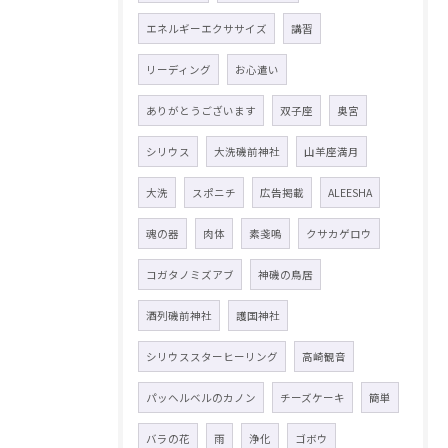
エネルギーエクササイズ
講習
リーディング
お心遣い
ありがとうございます
双子座
奥宮
シリウス
大洗磯前神社
山羊座満月
大洗
スポニチ
広告掲載
ALEESHA
魂の器
肉体
素戔嗚
クサカゲロウ
コガタノミズアブ
神磯の鳥居
酒列磯前神社
護国神社
シリウススターヒーリング
高崎観音
パッヘルベルのカノン
チーズケーキ
簡単
バラの花
雨
浄化
ゴボウ