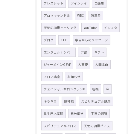
ブレスレット
ツインレイ
ご感想
アロマキャンドル
WBC
冥王星
天使の羽根ヒーリング
YouTube
インスタ
ブログ
1111
宇宙からのメッセージ
エンジェルナンバー
宇宙
ギフト
ジャーメインGSVF
大天使
大国主命
アロマ講座
お知らせ
フェイシャルサロングランk
祝福
空
キラキラ
龍神様
スピリチュアル講座
牡牛座木星期
自分磨き
宇宙の叡智
スピリチュアルアロマ
天使の羽根ピアス