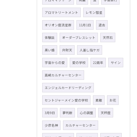
アロマトリートメント
レモン彗星
オリオン座流星群
11月1日
過去
体験談
オーダーブレスレット
天然石
黒い蜂
弁財天
人差し指ケガ
宇宙からの愛
愛の学校
22周年
サイン
高崎カルチャーセンター
エンジェルカードリーディング
セントジャーメイン愛の学校
素敵
お花
3月9日
夢判断
心の調整
天秤座
少彦名神
カルチャーセンター