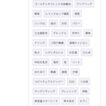
ゴールデンタブレットの目醒め
クリアリング
解放
レインドロップ講習
復習
シンクロ
自分
大切
パワー
乙女座新月
デトックス
手作り
酵素
ドリンク
ご紹介動画
遠隔セッション
呟き
レディポルシャ
お花畑
さんぽ
中秋の名月
満月
虹
ハート
水たまり
動画
遠隔
夕陽
スピリチュアルナンバー
2222
ゾロ目
ヤングリヴィング
プレッシング
移転
美容室スターシード
草木染め
ピアノ