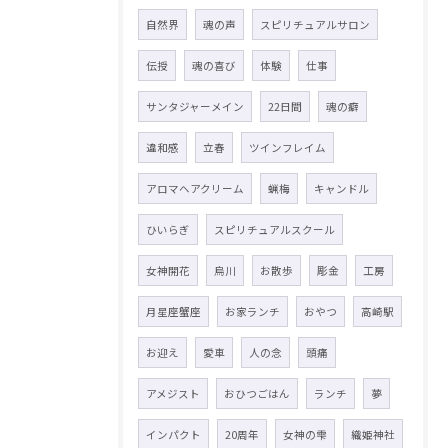
自然界
魂の声
スピリチュアルサロン
伝授
魂の喜び
体験
仕事
サンタジャーメイン
22日間
魂の癖
違和感
立春
ツインフレイム
アロマヘアクリーム
蝋梅
キャンドル
ひいらぎ
スピリチュアルスクール
女神開花
烏川
お散歩
彫金
工房
月星座蟹座
お家ランチ
おやつ
高崎駅
お迎え
愛車
人の念
頭痛
アメジスト
おひつごはん
ランチ
夢
インパクト
20周年
女神の雫
織姫神社