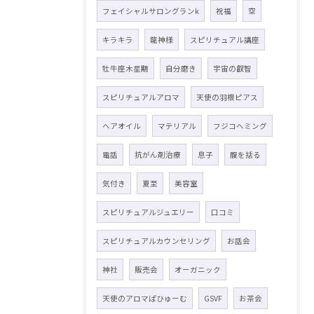
フェイシャルサロングランk
祝福
空
キラキラ
龍神様
スピリチュアル講座
牡牛座木星期
自分磨き
宇宙の叡智
スピリチュアルアロマ
天使の羽根ピアス
ヘアオイル
マテリアル
フジコヘミング
電話
抗がん剤治療
息子
腹を括る
気付き
夏至
美容室
スピリチュアルジュエリー
口コミ
スピリチュアルカウンセリング
お話会
神社
販売会
オーガニック
天使のアロマぱひゅーむ
GSVF
お茶会