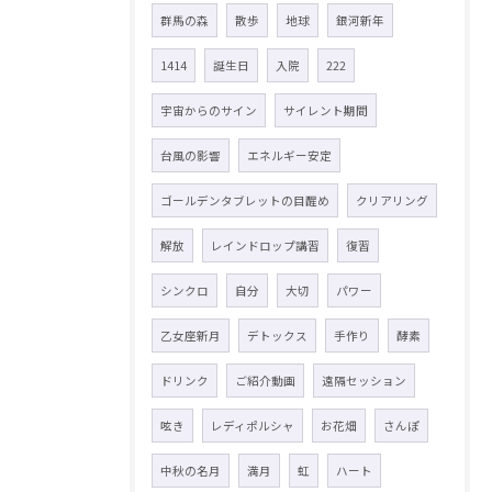
群馬の森
散歩
地球
銀河新年
1414
誕生日
入院
222
宇宙からのサイン
サイレント期間
台風の影響
エネルギー安定
ゴールデンタブレットの目醒め
クリアリング
解放
レインドロップ講習
復習
シンクロ
自分
大切
パワー
乙女座新月
デトックス
手作り
酵素
ドリンク
ご紹介動画
遠隔セッション
呟き
レディポルシャ
お花畑
さんぽ
中秋の名月
満月
虹
ハート