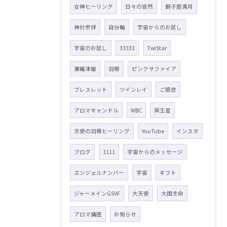
女神ヒーリング
日々の徒然
獅子座満月
神社参拝
自分軸
宇宙からのお試し
宇宙のお試し
33333
TwiStar
瀬織津姫
羽根
ピンクサファイア
ブレスレット
ツインレイ
ご感想
アロマキャンドル
WBC
冥王星
天使の羽根ヒーリング
YouTube
インスタ
ブログ
1111
宇宙からのメッセージ
エンジェルナンバー
宇宙
ギフト
ジャーメインGSVF
大天使
大国主命
アロマ講座
お知らせ