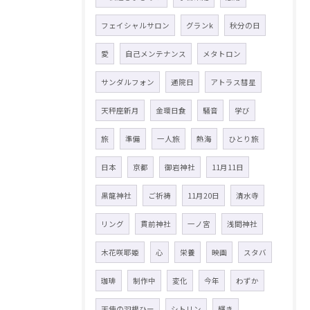
フェイシャルサロン
グランk
秋分の日
愛
自己メンテナンス
メタトロン
サンダルフォン
通院日
アトラス彗星
天秤座新月
金環日食
騒音
学び
旅
準備
一人旅
熱海
ひとり旅
日本
京都
御岩神社
11月11日
黒龍神社
ご祈祷
11月20日
清水寺
リング
貫前神社
一ノ宮
浅間神社
木花咲耶姫
心
栄養
映画
スタバ
珈琲
制作中
変化
今年
わずか
天使の羽根ひー
シトリン
輝き