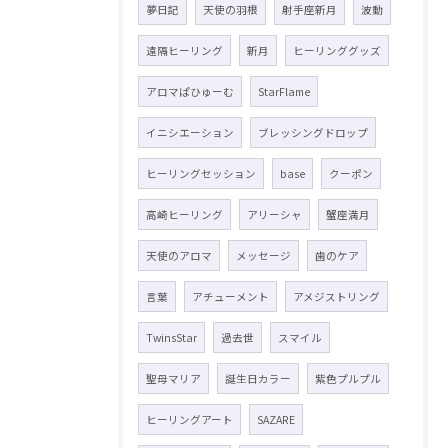
夢日記
天使の羽根
射手座新月
波動
遠隔ヒーリング
新月
ヒーリンググッズ
アロマぱひゅーむ
StarFlame
イニシエーション
ブレッシングドロップ
ヒーリングセッション
base
クーポン
高崎ヒーリング
アリーシャ
蟹座満月
天使のアロマ
メッセージ
歯のケア
言葉
アチューメント
アメジストリング
TwinsStar
過去世
スマイル
聖母マリア
誕生日カラー
紫色プルプル
ヒーリングアート
SAZARE