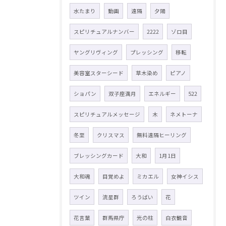
水たまり
動画
遠隔
夕陽
スピリチュアルナンバー
2222
ゾロ目
ヤングリヴィング
プレッシング
移転
美容室スターシード
草木染め
ピアノ
ショパン
双子座満月
エネルギー
522
スピリチュアルメッセージ
木
ネメトーナ
冬至
クリスマス
無料遠隔ヒーリング
ブレッシングカード
大和
1月1日
大和魂
目覚めよ
ミカエル
女神イシス
ツイン
流星群
ろうばい
花
花言葉
群馬県庁
光の柱
白衣観音