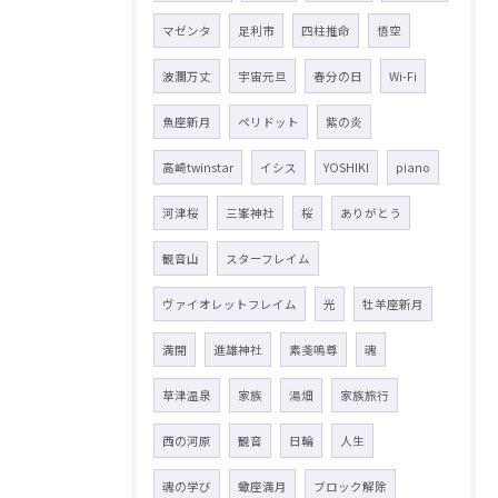
マゼンタ
足利市
四柱推命
悟空
波瀾万丈
宇宙元旦
春分の日
Wi-Fi
魚座新月
ペリドット
紫の炎
高崎twinstar
イシス
YOSHIKI
piano
河津桜
三峯神社
桜
ありがとう
観音山
スターフレイム
ヴァイオレットフレイム
光
牡羊座新月
満開
進雄神社
素戔嗚尊
魂
草津温泉
家族
湯畑
家族旅行
西の河原
観音
日輪
人生
魂の学び
蠍座満月
ブロック解除