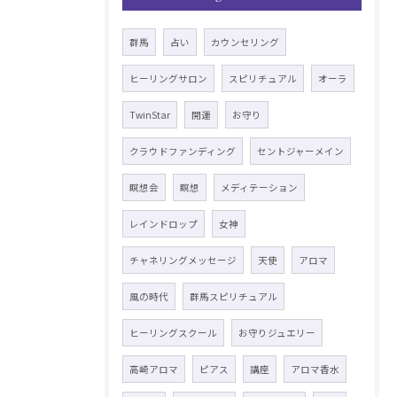
群馬
占い
カウンセリング
ヒーリングサロン
スピリチュアル
オーラ
TwinStar
開運
お守り
クラウドファンディング
セントジャーメイン
瞑想会
瞑想
メディテーション
レインドロップ
女神
チャネリングメッセージ
天使
アロマ
風の時代
群馬スピリチュアル
ヒーリングスクール
お守りジュエリー
高崎アロマ
ピアス
講座
アロマ香水