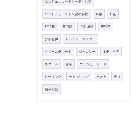
エンジェルカードリーディング
セントジャーメイン愛の学校
素敵
お花
3月9日
夢判断
心の調整
天秤座
少彦名神
カルチャーセンター
ドリームデコード
ジュエリー
ボディケア
スクール
高崎
エンジェルカード
ヒーリング
チャネリング
当たる
霊視
悩み相談