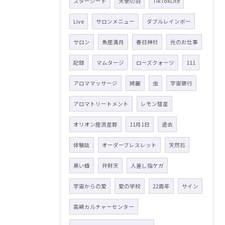
スターシード
天使の羽
TikTokLite
Live
サロンメニュー
ダブルレインボー
サロン
魚座満月
春日神社
光のお仕事
記録
マムタージ
ローズクォーツ
111
アロママッサージ
綺麗
虫
宇宙銀行
アロマトリートメント
レモン彗星
オリオン座流星群
11月1日
過去
体験談
オーダーブレスレット
天然石
黒い蜂
弁財天
人差し指ケガ
宇宙からの愛
愛の学校
22周年
サイン
高崎カルチャーセンター