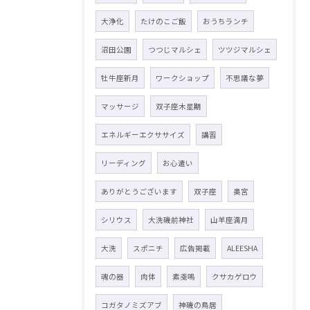
大浄化
たけのこご飯
おうちランチ
沼田公園
つつじマルシェ
ツツジマルシェ
牡牛座新月
ワークショップ
不思議な夢
マッサージ
双子座木星期
エネルギーエクササイズ
講習
リーディング
お心遣い
ありがとうございます
双子座
奥宮
シリウス
大洗磯前神社
山羊座満月
大洗
スポニチ
広告掲載
ALEESHA
魂の器
肉体
素戔嗚
クサカゲロウ
コガタノミズアブ
神磯の鳥居