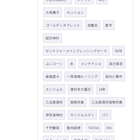
大和撫子
セッション
ゴールデンタブレット
目醒め
数字
総社神社
セントジャーメインブレッシングカード
5678
ユニコーン
水
メンテナンス
自己肯定
威風堂々
一斉遠隔ヒーリング
自分に集中
エンジェル
東日本大震災
14年
乙女座満月
皆既月食
乙女座満月皆既月食
伊奈波神社
サンジェルマン
パリ
千手観音
胎内回帰
TikTok
lite