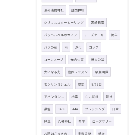
酒列磯前神社
護国神社
シリウススターヒーリング
高崎観音
パッヘルベルのカノン
チーズケーキ
簡単
バラの花
雨
浄化
ゴボウ
コーンスープ
光の仕事
婦人公論
大いなる力
動画レッスン
原点回帰
モンサンミシェル
歴史
8月8日
アバンダンス
地震
白い羽根
龍神
黒龍
3456
444
ブレッシング
日常
児玉
八幡神社
県庁
ローズマリー
お釈迦さまきのこ
宇宙采配
感謝