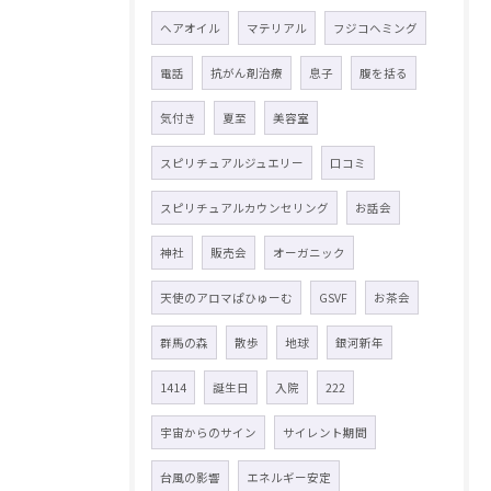
ヘアオイル
マテリアル
フジコヘミング
電話
抗がん剤治療
息子
腹を括る
気付き
夏至
美容室
スピリチュアルジュエリー
口コミ
スピリチュアルカウンセリング
お話会
神社
販売会
オーガニック
天使のアロマぱひゅーむ
GSVF
お茶会
群馬の森
散歩
地球
銀河新年
1414
誕生日
入院
222
宇宙からのサイン
サイレント期間
台風の影響
エネルギー安定