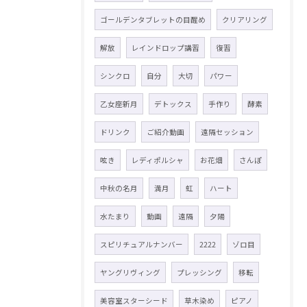
ゴールデンタブレットの目醒め
クリアリング
解放
レインドロップ講習
復習
シンクロ
自分
大切
パワー
乙女座新月
デトックス
手作り
酵素
ドリンク
ご紹介動画
遠隔セッション
呟き
レディポルシャ
お花畑
さんぽ
中秋の名月
満月
虹
ハート
水たまり
動画
遠隔
夕陽
スピリチュアルナンバー
2222
ゾロ目
ヤングリヴィング
プレッシング
移転
美容室スターシード
草木染め
ピアノ