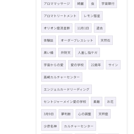
アロママッサージ
綺麗
虫
宇宙銀行
アロマトリートメント
レモン彗星
オリオン座流星群
11月1日
過去
体験談
オーダーブレスレット
天然石
黒い蜂
弁財天
人差し指ケガ
宇宙からの愛
愛の学校
22周年
サイン
高崎カルチャーセンター
エンジェルカードリーディング
セントジャーメイン愛の学校
素敵
お花
3月9日
夢判断
心の調整
天秤座
少彦名神
カルチャーセンター