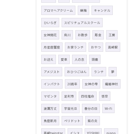
アロマヘアクリーム
蝋梅
キャンドル
ひいらぎ
スピリチュアルスクール
女神開花
烏川
お散歩
彫金
工房
月星座蟹座
お家ランチ
おやつ
高崎駅
お迎え
愛車
人の念
頭痛
アメジスト
おひつごはん
ランチ
夢
インパクト
20周年
女神の雫
織姫神社
マゼンタ
足利市
四柱推命
悟空
波瀾万丈
宇宙元旦
春分の日
Wi-Fi
魚座新月
ペリドット
紫の炎
高崎twinstar
イシス
YOSHIKI
piano