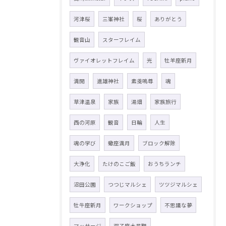
河津桜
三峯神社
桜
ありがとう
観音山
スターフレイム
ヴァイオレットフレイム
光
牡羊座新月
満開
進雄神社
素戔嗚尊
魂
草津温泉
家族
湯畑
家族旅行
西の河原
観音
日輪
人生
魂の学び
蠍座満月
ブロック解除
大浄化
たけのこご飯
おうちランチ
沼田公園
つつじマルシェ
ツツジマルシェ
牡牛座新月
ワークショップ
不思議な夢
マッサージ
双子座木星期