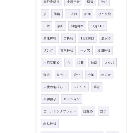
天秤座新月
金環日食
騒音
学び
旅
準備
一人旅
熱海
ひとり旅
日本
京都
御岩神社
11月11日
黒龍神社
ご祈祷
11月20日
清水寺
リング
貫前神社
一ノ宮
浅間神社
木花咲耶姫
心
栄養
映画
スタバ
珈琲
制作中
変化
今年
わずか
天使の羽根ひー
シトリン
輝き
大和撫子
セッション
ゴールデンタブレット
目醒め
数字
総社神社