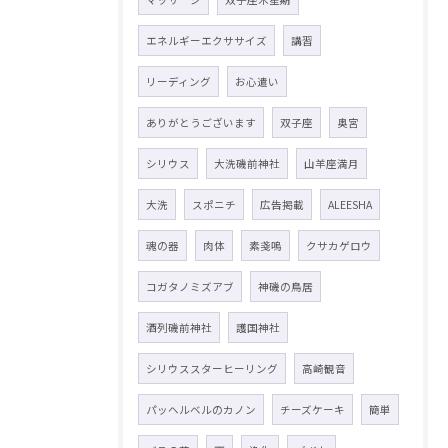
エネルギーエクササイズ
講習
リーディング
お心遣い
ありがとうございます
双子座
奥宮
シリウス
大洗磯前神社
山羊座満月
大洗
スポニチ
広告掲載
ALEESHA
魂の器
肉体
素戔嗚
クサカゲロウ
コガタノミズアブ
神磯の鳥居
酒列磯前神社
護国神社
シリウススターヒーリング
高崎観音
パッヘルベルのカノン
チーズケーキ
簡単