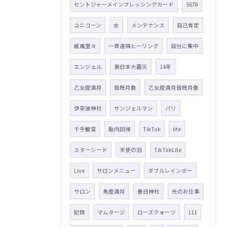
セントジャーメインブレッシングカード
5678
ユニコーン
水
メンテナンス
自己肯定
威風堂々
一斉遠隔ヒーリング
自分に集中
エンジェル
東日本大震災
14年
乙女座満月
皆既月食
乙女座満月皆既月食
伊奈波神社
サンジェルマン
パリ
千手観音
胎内回帰
TikTok
lite
スターシード
天使の羽
TikTokLite
Live
サロンメニュー
ダブルレインボー
サロン
魚座満月
春日神社
光のお仕事
記録
マムタージ
ローズクォーツ
111