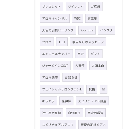
ブレスレット
ツインレイ
ご感想
アロマキャンドル
WBC
冥王星
天使の羽根ヒーリング
YouTube
インスタ
ブログ
1111
宇宙からのメッセージ
エンジェルナンバー
宇宙
ギフト
ジャーメインGSVF
大天使
大国主命
アロマ講座
お知らせ
フェイシャルサロングランk
祝福
空
キラキラ
龍神様
スピリチュアル講座
牡牛座木星期
自分磨き
宇宙の叡智
スピリチュアルアロマ
天使の羽根ピアス