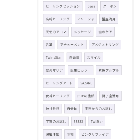
ヒーリングセッション
base
クーポン
高崎ヒーリング
アリーシャ
蟹座満月
天使のアロマ
メッセージ
歯のケア
言葉
アチューメント
アメジストリング
TwinsStar
過去世
スマイル
聖母マリア
誕生日カラー
紫色プルプル
ヒーリングアート
SAZARE
女神ヒーリング
日々の徒然
獅子座満月
神社参拝
自分軸
宇宙からのお試し
宇宙のお試し
33333
TwiStar
瀬織津姫
羽根
ピンクサファイア