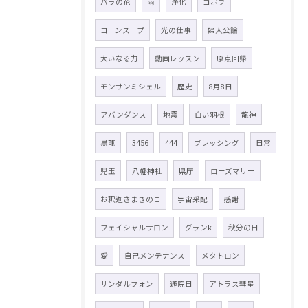
バラの花
雨
浄化
ゴボウ
コーンスープ
光の仕事
婦人公論
大いなる力
動画レッスン
原点回帰
モンサンミシェル
歴史
8月8日
アバンダンス
地震
白い羽根
龍神
黒龍
3456
444
ブレッシング
日常
児玉
八幡神社
県庁
ローズマリー
お釈迦さまきのこ
宇宙采配
感謝
フェイシャルサロン
グランk
秋分の日
愛
自己メンテナンス
メタトロン
サンダルフォン
通院日
アトラス彗星