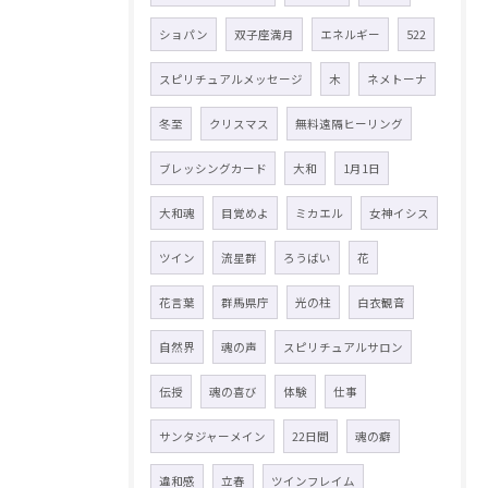
ショパン
双子座満月
エネルギー
522
スピリチュアルメッセージ
木
ネメトーナ
冬至
クリスマス
無料遠隔ヒーリング
ブレッシングカード
大和
1月1日
大和魂
目覚めよ
ミカエル
女神イシス
ツイン
流星群
ろうばい
花
花言葉
群馬県庁
光の柱
白衣観音
自然界
魂の声
スピリチュアルサロン
伝授
魂の喜び
体験
仕事
サンタジャーメイン
22日間
魂の癖
違和感
立春
ツインフレイム