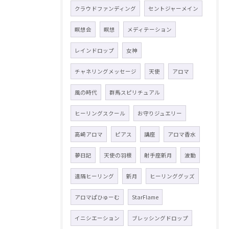
クラウドファンディング
セントジャーメイン
瞑想会
瞑想
メディテーション
レインドロップ
女神
チャネリングメッセージ
天使
アロマ
風の時代
群馬スピリチュアル
ヒーリングスクール
お守りジュエリー
高崎アロマ
ピアス
講座
アロマ香水
夢日記
天使の羽根
射手座新月
波動
遠隔ヒーリング
新月
ヒーリンググッズ
アロマぱひゅーむ
StarFlame
イニシエーション
ブレッシングドロップ