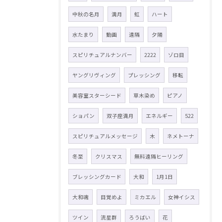
中秋の名月
満月
虹
ハート
水たまり
動画
遠隔
夕陽
スピリチュアルナンバー
2222
ゾロ目
ヤングリヴィング
プレッシング
移転
美容室スターシード
草木染め
ピアノ
ショパン
双子座満月
エネルギー
522
スピリチュアルメッセージ
木
ネメトーナ
冬至
クリスマス
無料遠隔ヒーリング
ブレッシングカード
大和
1月1日
大和魂
目覚めよ
ミカエル
女神イシス
ツイン
流星群
ろうばい
花