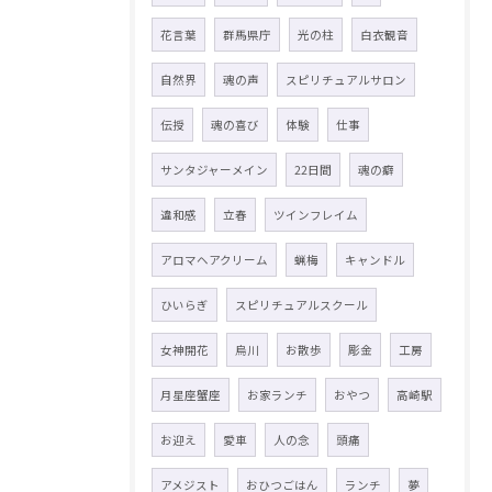
花言葉
群馬県庁
光の柱
白衣観音
自然界
魂の声
スピリチュアルサロン
伝授
魂の喜び
体験
仕事
サンタジャーメイン
22日間
魂の癖
違和感
立春
ツインフレイム
アロマヘアクリーム
蝋梅
キャンドル
ひいらぎ
スピリチュアルスクール
女神開花
烏川
お散歩
彫金
工房
月星座蟹座
お家ランチ
おやつ
高崎駅
お迎え
愛車
人の念
頭痛
アメジスト
おひつごはん
ランチ
夢