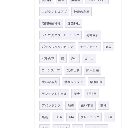
コガタノミズアブ
神磯の鳥居
酒列磯前神社
護国神社
シリウススターヒーリング
高崎観音
パッヘルベルのカノン
チーズケーキ
簡単
バラの花
雨
浄化
ゴボウ
コーンスープ
光の仕事
婦人公論
大いなる力
動画レッスン
原点回帰
モンサンミシェル
歴史
8月8日
アバンダンス
地震
白い羽根
龍神
黒龍
3456
444
ブレッシング
日常