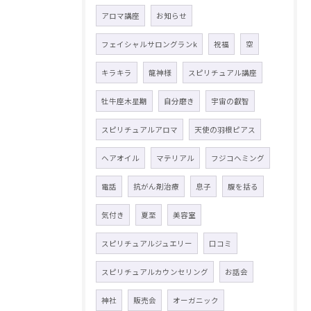
アロマ講座
お知らせ
フェイシャルサロングランk
祝福
空
キラキラ
龍神様
スピリチュアル講座
牡牛座木星期
自分磨き
宇宙の叡智
スピリチュアルアロマ
天使の羽根ピアス
ヘアオイル
マテリアル
フジコヘミング
電話
抗がん剤治療
息子
腹を括る
気付き
夏至
美容室
スピリチュアルジュエリー
口コミ
スピリチュアルカウンセリング
お話会
神社
販売会
オーガニック