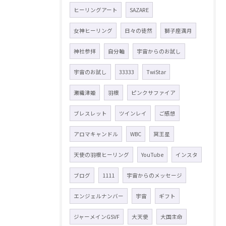
ヒーリングアート
SAZARE
女神ヒーリング
日々の徒然
獅子座満月
神社参拝
自分軸
宇宙からのお試し
宇宙のお試し
33333
TwiStar
瀬織津姫
羽根
ピンクサファイア
ブレスレット
ツインレイ
ご感想
アロマキャンドル
WBC
冥王星
天使の羽根ヒーリング
YouTube
インスタ
ブログ
1111
宇宙からのメッセージ
エンジェルナンバー
宇宙
ギフト
ジャーメインGSVF
大天使
大国主命