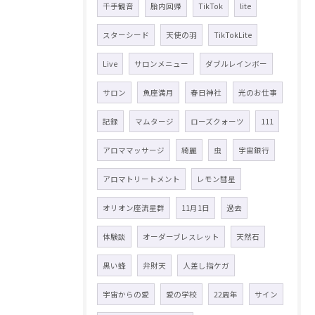
千手観音
胎内回帰
TikTok
lite
スターシード
天使の羽
TikTokLite
Live
サロンメニュー
ダブルレインボー
サロン
魚座満月
春日神社
光のお仕事
記録
マムタージ
ローズクォーツ
111
アロママッサージ
綺麗
虫
宇宙銀行
アロマトリートメント
レモン彗星
オリオン座流星群
11月1日
過去
体験談
オーダーブレスレット
天然石
黒い蜂
弁財天
人差し指ケガ
宇宙からの愛
愛の学校
22周年
サイン