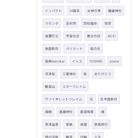
インパクト
20周年
女神の雫
織姫神社
マゼンタ
足利市
四柱推命
悟空
波瀾万丈
宇宙元旦
春分の日
Wi-Fi
魚座新月
ペリドット
紫の炎
高崎twinstar
イシス
YOSHIKI
piano
河津桜
三峯神社
桜
ありがとう
観音山
スターフレイム
ヴァイオレットフレイム
光
牡羊座新月
満開
進雄神社
素戔嗚尊
魂
草津温泉
家族
湯畑
家族旅行
西の河原
観音
日輪
人生