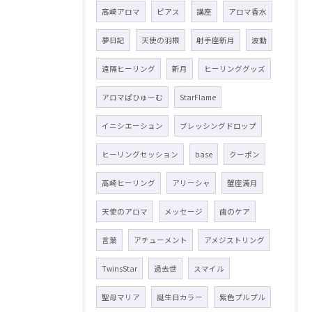
高崎アロマ
ピアス
講座
アロマ香水
夢日記
天使の羽根
射手座新月
波動
遠隔ヒーリング
新月
ヒーリンググッズ
アロマぱひゅーむ
StarFlame
イニシエーション
ブレッシングドロップ
ヒーリングセッション
base
クーポン
高崎ヒーリング
アリーシャ
蟹座満月
天使のアロマ
メッセージ
歯のケア
言葉
アチューメント
アメジストリング
TwinsStar
過去世
スマイル
聖母マリア
誕生日カラー
紫色プルプル