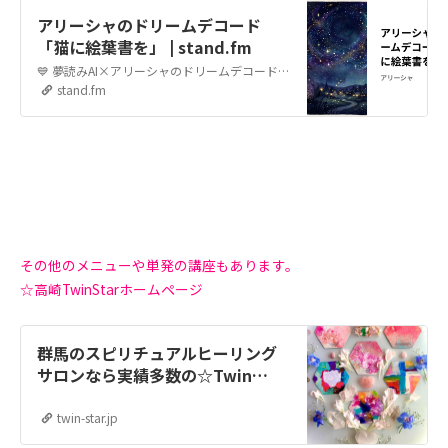
アリーシャのドリームデコード
「猫に絵葉書を」 | stand.fm
💙 夢読みAI×アリーシャのドリームデコード 高崎TwinStarのアリーシャと申します💜 沢山夢を見て夢読みを行っていくうちに、何だか心がどんどん自由になっていくのを体験しドリームデコードというものを始めてみました🌃 22年間のスピリチュアルサロンワークで培った直感や体験をベースに、最新の『夢読みAI』も私の大切な相棒（デコードツール）として取り入れて…
stand.fm
その他のメニューや単発の講座も
あります。
☆高崎TwinStarホームページ
群馬のスピリチュアルヒーリング
サロンなら実績多数の☆Twin
Star☆ | 毎日をもっと自分らしく
輝かしく
twin-star.jp