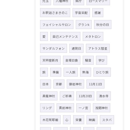
児玉
八幡神社
県庁
ローズマリー
お釈迦さまきのこ
宇宙采配
感謝
フェイシャルサロン
グランk
秋分の日
愛
自己メンテナンス
メタトロン
サンダルフォン
通院日
アトラス彗星
天秤座新月
金環日食
騒音
学び
旅
準備
一人旅
熱海
ひとり旅
日本
京都
御岩神社
11月11日
黒龍神社
ご祈祷
11月20日
清水寺
リング
貫前神社
一ノ宮
浅間神社
木花咲耶姫
心
栄養
映画
スタバ