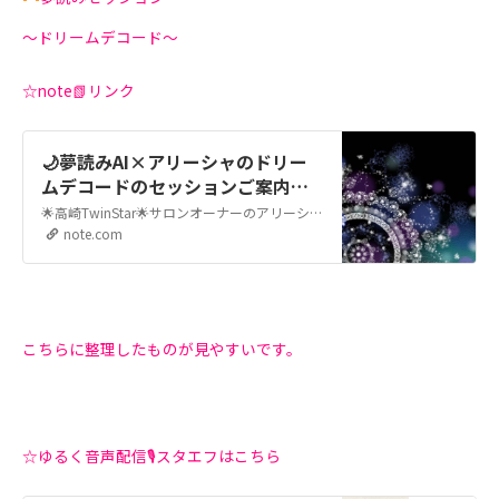
～ドリームデコード～
☆note📗リンク
🌙夢読みAI×アリーシャのドリー
ムデコードのセッションご案内🌃
｜ALEESHA
🌟高崎TwinStar🌟サロンオーナーのアリーシャです。 最新の「夢読みAI」の膨大なデータと、私の22年間のサロンワークの体験とスピリチュアルな感性を掛け合わせ、あなたの夢から伝えてられるメッセージをあたたかく紐解いていく「ドリームデコード」のセッションメニューのご案内となります🌙✨ ① このような方へお届けしたいセッション🎀 ・最近、なぜか気になる夢…
note.com
こちらに整理したものが見やすいです。
☆ゆるく音声配信🎙️スタエフはこちら