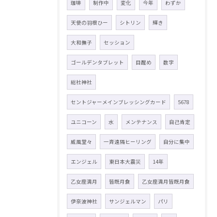
珈琲
制作中
変化
今年
わずか
天使の羽根ひー
シトリン
輝き
大和撫子
セッション
ゴールデンタブレット
目醒め
数字
総社神社
セントジャーメインブレッシングカード
5678
ユニコーン
水
メンテナンス
自己肯定
威風堂々
一斉遠隔ヒーリング
自分に集中
エンジェル
東日本大震災
14年
乙女座満月
皆既月食
乙女座満月皆既月食
伊奈波神社
サンジェルマン
パリ