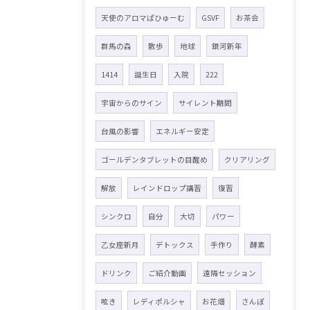
天使のアロマぱひゅーむ
GSVF
お茶会
群馬の森
散歩
地球
銀河新年
1414
誕生日
入院
222
宇宙からのサイン
サイレント期間
台風の影響
エネルギー安定
ゴールデンタブレットの目醒め
クリアリング
解放
レインドロップ講習
復習
シンクロ
自分
大切
パワー
乙女座新月
デトックス
手作り
酵素
ドリンク
ご紹介動画
遠隔セッション
呟き
レディポルシャ
お花畑
さんぽ