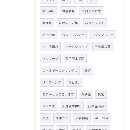
魂の学び
蠍座満月
ブロック解除
大浄化
たけのこご飯
おうちランチ
沼田公園
つつじマルシェ
ツツジマルシェ
牡牛座新月
ワークショップ
不思議な夢
マッサージ
双子座木星期
エネルギーエクササイズ
講習
リーディング
お心遣い
ありがとうございます
双子座
奥宮
シリウス
大洗磯前神社
山羊座満月
大洗
スポニチ
広告掲載
ALEESHA
魂の器
肉体
素戔嗚
クサカゲロウ