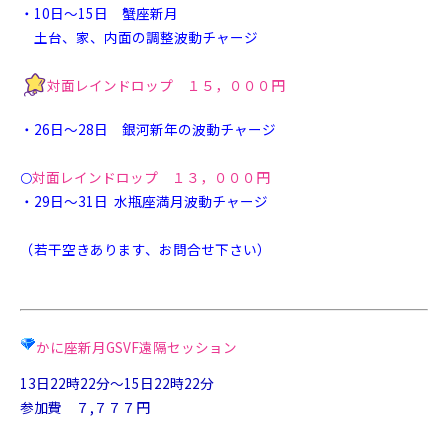
・10日～15日 蟹座新月
土台、家、内面の調整波動チャージ
対面
レインドロップ １５，０００円
・26日～28日 銀河新年の波動チャージ
🌕
対面レインドロップ １３，０００円
・29日〜31日 水瓶座満月波動チャージ
（若干空きあります、お問合せ下さい）
かに座新月GSVF遠隔セッション
13日22時22分～15日22時22分
参加費 ７,７７７円