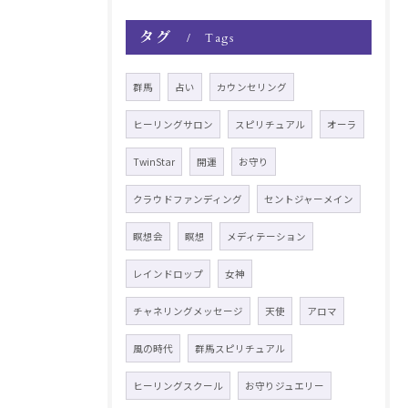
タグ
Tags
群馬
占い
カウンセリング
ヒーリングサロン
スピリチュアル
オーラ
TwinStar
開運
お守り
クラウドファンディング
セントジャーメイン
瞑想会
瞑想
メディテーション
レインドロップ
女神
チャネリングメッセージ
天使
アロマ
風の時代
群馬スピリチュアル
ヒーリングスクール
お守りジュエリー