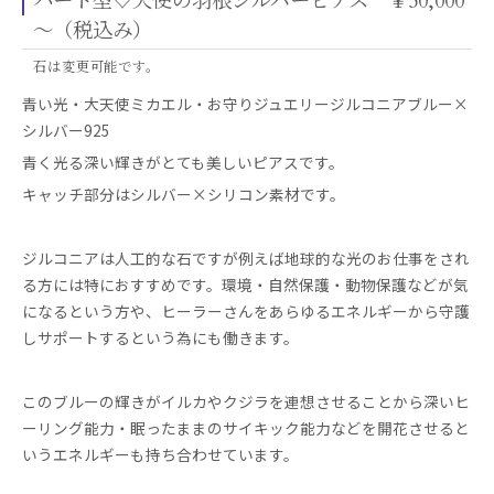
ハート型♡天使の羽根シルバーピアス ￥50,000
～（税込み）
石は変更可能です。
青い光・大天使ミカエル・お守りジュエリージルコニアブルー×
シルバー925
青く光る深い輝きがとても美しいピアスです。
キャッチ部分はシルバー×シリコン素材です。
ジルコニアは人工的な石ですが例えば地球的な光のお仕事をされ
る方には特におすすめです。環境・自然保護・動物保護などが気
になるという方や、ヒーラーさんをあらゆるエネルギーから守護
しサポートするという為にも働きます。
このブルーの輝きがイルカやクジラを連想させることから深いヒ
ーリング能力・眠ったままのサイキック能力などを開花させると
いうエネルギーも持ち合わせています。