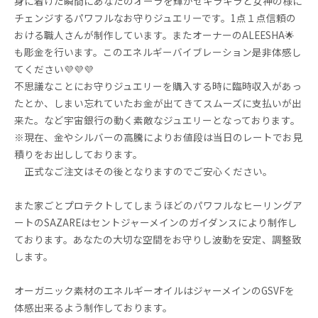
身に着けた瞬間にあなたのオーラを輝かせキラキラと女神の様に
チェンジするパワフルなお守りジュエリーです。1点１点信頼の
おける職人さんが制作しています。またオーナーのALEESHA🌟
も彫金を行います。このエネルギーバイブレーション是非体感し
てください💜💜💜
不思議なことにお守りジュエリーを購入する時に臨時収入があっ
たとか、しまい忘れていたお金が出てきてスムーズに支払いが出
来た。など宇宙銀行の動く素敵なジュエリーとなっております。
※現在、金やシルバーの高騰によりお値段は当日のレートでお見
積りをお出ししております。
正式なご注文はその後となりますのでご安心ください。
また家ごとプロテクトしてしまうほどのパワフルなヒーリングア
ートのSAZAREはセントジャーメインのガイダンスにより制作し
ております。あなたの大切な空間をお守りし波動を安定、調整致
します。
オーガニック素材のエネルギーオイルはジャーメインのGSVFを
体感出来るよう制作しております。