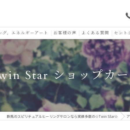
ング，エネルギーアート
お客様の声
よくある質問
セント
口コミ
セント
セント
win Star ショップカ
お守り
群馬のスピリチュアルヒーリングサロンなら実績多数の☆Twin Star☆