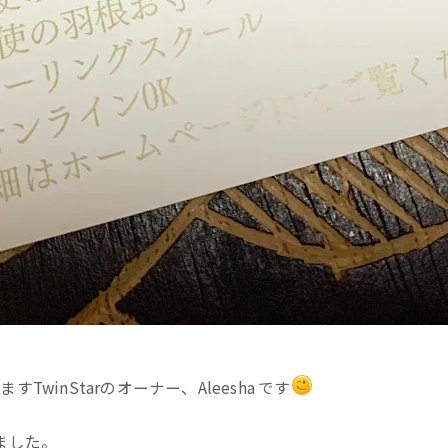
winStarのオーナー、Aleesha です
ました。