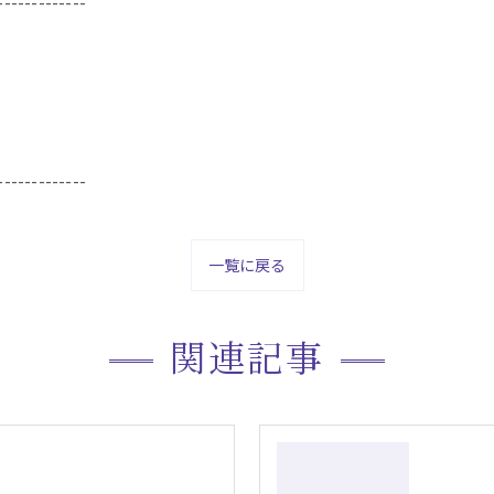
-------------
-------------
一覧に戻る
関連記事