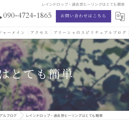
レインドロップ・過去世ヒーリングはとても簡単
090-4724-1865
お問い合わせはこちら
ジャーメイン
アクセス
アリーシャのスピリチュアルブログ
ジャーメイン愛の学校
ジャーメインブレッシングカード
はとても簡単
ジュエリー
アルブログ
レインドロップ・過去世ヒーリングはとても簡単