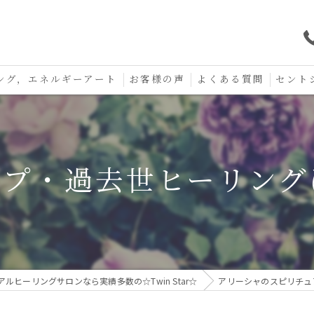
ング，エネルギーアート
お客様の声
よくある質問
セント
口コミ
セント
セント
ップ・過去世ヒーリング
お守り
ルヒーリングサロンなら実績多数の☆Twin Star☆
アリーシャのスピリチュ