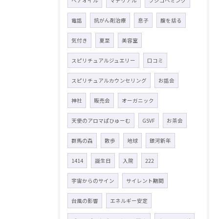
ヘアオイル
マテリアル
フジコヘミング
電話
抗がん剤治療
息子
腹を括る
気付き
夏至
美容室
スピリチュアルジュエリー
口コミ
スピリチュアルカウンセリング
お話会
神社
販売会
オーガニック
天使のアロマぱひゅーむ
GSVF
お茶会
群馬の森
散歩
地球
銀河新年
1414
誕生日
入院
222
宇宙からのサイン
サイレント期間
台風の影響
エネルギー安定