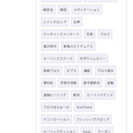
瞑想会
瞑想
メディテーション
レインドロップ
女神
チャネリングメッセージ
天使
アロマ
風の時代
群馬スピリチュアル
ヒーリングスクール
お守りジュエリー
高崎アロマ
ピアス
講座
アロマ香水
夢日記
天使の羽根
射手座新月
波動
遠隔ヒーリング
新月
ヒーリンググッズ
アロマぱひゅーむ
StarFlame
イニシエーション
ブレッシングドロップ
ヒーリングセッション
base
クーポン