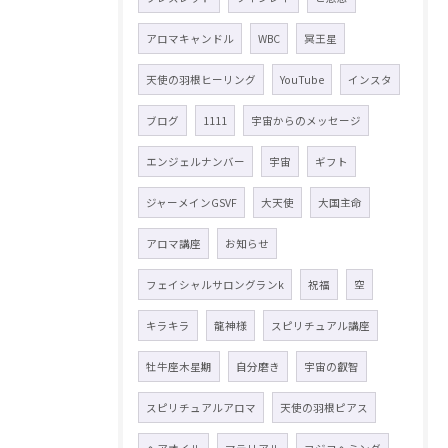
アロマキャンドル
WBC
冥王星
天使の羽根ヒーリング
YouTube
インスタ
ブログ
1111
宇宙からのメッセージ
エンジェルナンバー
宇宙
ギフト
ジャーメインGSVF
大天使
大国主命
アロマ講座
お知らせ
フェイシャルサロングランk
祝福
空
キラキラ
龍神様
スピリチュアル講座
牡牛座木星期
自分磨き
宇宙の叡智
スピリチュアルアロマ
天使の羽根ピアス