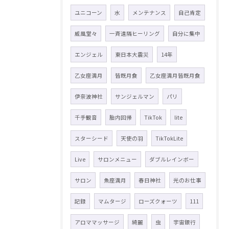
ユニコーン
水
メンテナンス
自己肯定
威風堂々
一斉遠隔ヒーリング
自分に集中
エンジェル
東日本大震災
14年
乙女座満月
皆既月食
乙女座満月皆既月食
伊奈波神社
サンジェルマン
パリ
千手観音
胎内回帰
TikTok
lite
スターシード
天使の羽
TikTokLite
Live
サロンメニュー
ダブルレインボー
サロン
魚座満月
春日神社
光のお仕事
記録
マムタージ
ローズクォーツ
111
アロママッサージ
綺麗
虫
宇宙銀行