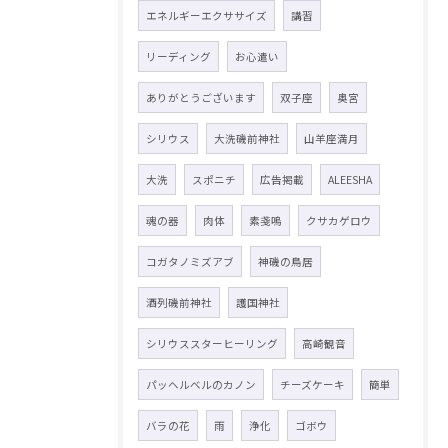
エネルギーエクササイズ
講習
リーディング
お心遣い
ありがとうございます
双子座
奥宮
シリウス
大洗磯前神社
山羊座満月
大洗
スポニチ
広告掲載
ALEESHA
魂の器
肉体
素戔嗚
クサカゲロウ
コガタノミズアブ
神磯の鳥居
酒列磯前神社
護国神社
シリウススターヒーリング
高崎観音
パッヘルベルのカノン
チーズケーキ
簡単
バラの花
雨
浄化
ゴボウ