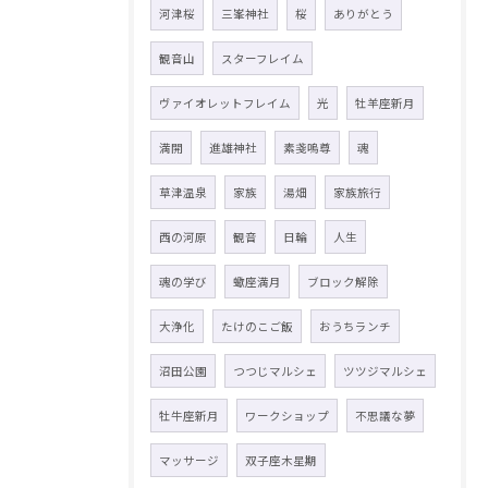
河津桜
三峯神社
桜
ありがとう
観音山
スターフレイム
ヴァイオレットフレイム
光
牡羊座新月
満開
進雄神社
素戔嗚尊
魂
草津温泉
家族
湯畑
家族旅行
西の河原
観音
日輪
人生
魂の学び
蠍座満月
ブロック解除
大浄化
たけのこご飯
おうちランチ
沼田公園
つつじマルシェ
ツツジマルシェ
牡牛座新月
ワークショップ
不思議な夢
マッサージ
双子座木星期