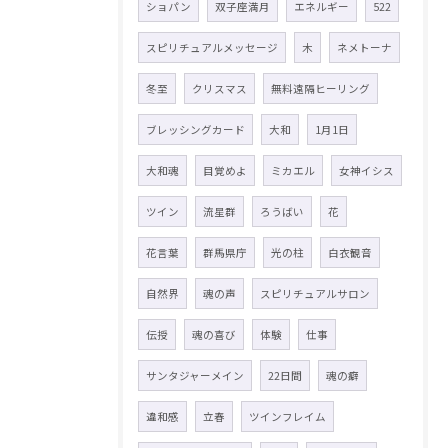
ショパン
双子座満月
エネルギー
522
スピリチュアルメッセージ
木
ネメトーナ
冬至
クリスマス
無料遠隔ヒーリング
ブレッシングカード
大和
1月1日
大和魂
目覚めよ
ミカエル
女神イシス
ツイン
流星群
ろうばい
花
花言葉
群馬県庁
光の柱
白衣観音
自然界
魂の声
スピリチュアルサロン
伝授
魂の喜び
体験
仕事
サンタジャーメイン
22日間
魂の癖
違和感
立春
ツインフレイム