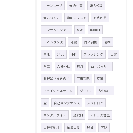
コーンスープ
光の仕事
婦人公論
大いなる力
動画レッスン
原点回帰
モンサンミシェル
歴史
8月8日
アバンダンス
地震
白い羽根
龍神
黒龍
3456
444
ブレッシング
日常
児玉
八幡神社
県庁
ローズマリー
お釈迦さまきのこ
宇宙采配
感謝
フェイシャルサロン
グランk
秋分の日
愛
自己メンテナンス
メタトロン
サンダルフォン
通院日
アトラス彗星
天秤座新月
金環日食
騒音
学び