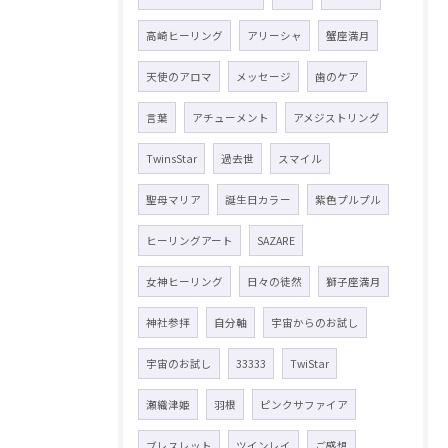
高崎ヒーリング
アリーシャ
蟹座満月
天使のアロマ
メッセージ
歯のケア
言葉
アチューメント
アメジストリング
TwinsStar
過去世
スマイル
聖母マリア
誕生日カラー
紫色プルプル
ヒーリングアート
SAZARE
女神ヒーリング
日々の徒然
獅子座満月
神社参拝
自分軸
宇宙からのお試し
宇宙のお試し
33333
TwiStar
瀬織津姫
羽根
ピンクサファイア
ブレスレット
ツインレイ
ご感想