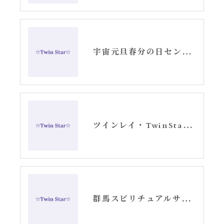
宇宙元旦春分の日セントジャーメインGSVF3日間遠隔お知らせ
ツインレイ・TwinStar ・522スピリチュアル〜記録的ブログ②
群馬スピリチュアルサロン・アリーシャの呟きブログ