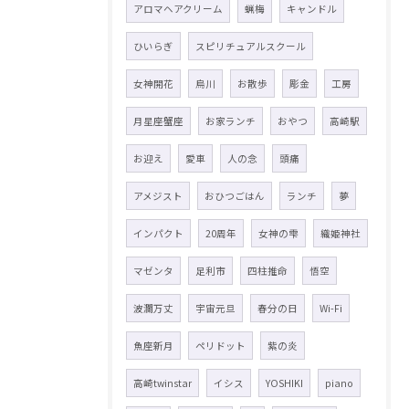
アロマヘアクリーム
蝋梅
キャンドル
ひいらぎ
スピリチュアルスクール
女神開花
烏川
お散歩
彫金
工房
月星座蟹座
お家ランチ
おやつ
高崎駅
お迎え
愛車
人の念
頭痛
アメジスト
おひつごはん
ランチ
夢
インパクト
20周年
女神の雫
織姫神社
マゼンタ
足利市
四柱推命
悟空
波瀾万丈
宇宙元旦
春分の日
Wi-Fi
魚座新月
ペリドット
紫の炎
高崎twinstar
イシス
YOSHIKI
piano