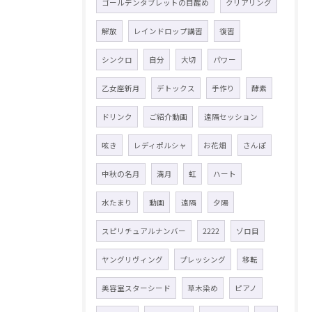
ゴールデンタブレットの目醒め
クリアリング
解放
レインドロップ講習
復習
シンクロ
自分
大切
パワー
乙女座新月
デトックス
手作り
酵素
ドリンク
ご紹介動画
遠隔セッション
呟き
レディポルシャ
お花畑
さんぽ
中秋の名月
満月
虹
ハート
水たまり
動画
遠隔
夕陽
スピリチュアルナンバー
2222
ゾロ目
ヤングリヴィング
プレッシング
移転
美容室スターシード
草木染め
ピアノ