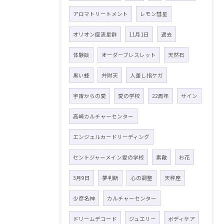
アロマトリートメント
レモン彗星
オリオン座流星群
11月1日
過去
体験談
オーダーブレスレット
天然石
黒い蜂
弁財天
人差し指ケガ
宇宙からの愛
愛の学校
22周年
サイン
高崎カルチャーセンター
エンジェルカードリーディング
セントジャーメイン愛の学校
素敵
お花
3月9日
夢判断
心の調整
天秤座
少彦名神
カルチャーセンター
ドリームデコード
ジュエリー
ボディケア