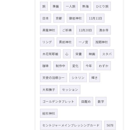
旅
準備
一人旅
熱海
ひとり旅
日本
京都
御岩神社
11月11日
黒龍神社
ご祈祷
11月20日
清水寺
リング
貫前神社
一ノ宮
浅間神社
木花咲耶姫
心
栄養
映画
スタバ
珈琲
制作中
変化
今年
わずか
天使の羽根ひー
シトリン
輝き
大和撫子
セッション
ゴールデンタブレット
目醒め
数字
総社神社
セントジャーメインブレッシングカード
5678