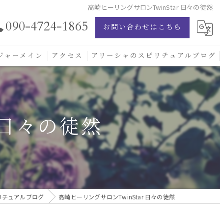
高崎ヒーリングサロンTwinStar 日々の徒然
090-4724-1865
お問い合わせはこちら
ジャーメイン
アクセス
アリーシャのスピリチュアルブログ
ジャーメイン愛の学校
ジャーメインブレッシングカード
 日々の徒然
ジュエリー
リチュアルブログ
高崎ヒーリングサロンTwinStar 日々の徒然