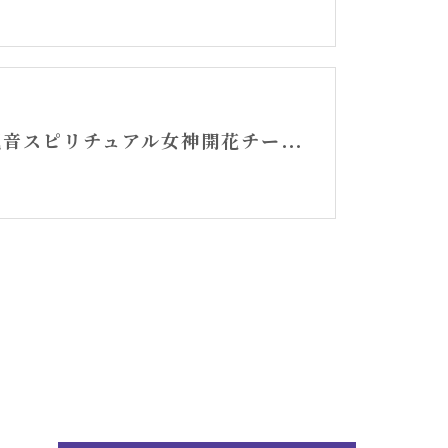
白衣観音スピリチュアル女神開花チーム活動記録YouTube②