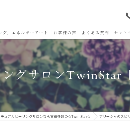
ング，エネルギーアート
お客様の声
よくある質問
セント
口コミ
セント
セント
ングサロンTwinStar
お守り
チュアルヒーリングサロンなら実績多数の☆Twin Star☆
アリーシャのスピ