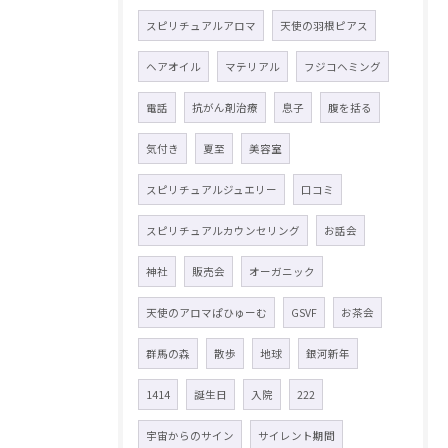
スピリチュアルアロマ
天使の羽根ピアス
ヘアオイル
マテリアル
フジコヘミング
電話
抗がん剤治療
息子
腹を括る
気付き
夏至
美容室
スピリチュアルジュエリー
口コミ
スピリチュアルカウンセリング
お話会
神社
販売会
オーガニック
天使のアロマぱひゅーむ
GSVF
お茶会
群馬の森
散歩
地球
銀河新年
1414
誕生日
入院
222
宇宙からのサイン
サイレント期間