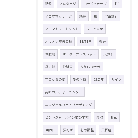
記録
マムタージ
ローズクォーツ
111
アロママッサージ
綺麗
虫
宇宙銀行
アロマトリートメント
レモン彗星
オリオン座流星群
11月1日
過去
体験談
オーダーブレスレット
天然石
黒い蜂
弁財天
人差し指ケガ
宇宙からの愛
愛の学校
22周年
サイン
高崎カルチャーセンター
エンジェルカードリーディング
セントジャーメイン愛の学校
素敵
お花
3月9日
夢判断
心の調整
天秤座