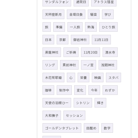
サンダルフォン
通院日
アトラス彗星
天秤座新月
金環日食
騒音
学び
旅
準備
一人旅
熱海
ひとり旅
日本
京都
御岩神社
11月11日
黒龍神社
ご祈祷
11月20日
清水寺
リング
貫前神社
一ノ宮
浅間神社
木花咲耶姫
心
栄養
映画
スタバ
珈琲
制作中
変化
今年
わずか
天使の羽根ひー
シトリン
輝き
大和撫子
セッション
ゴールデンタブレット
目醒め
数字