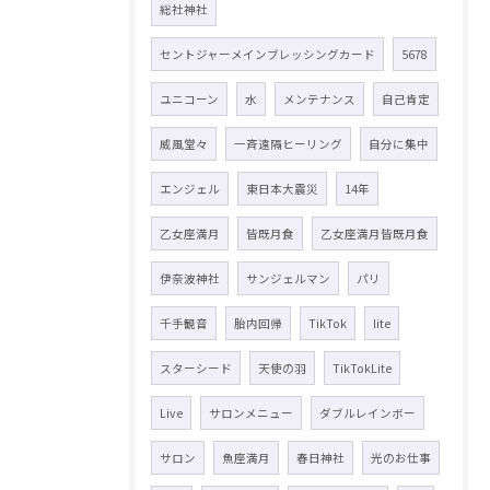
総社神社
セントジャーメインブレッシングカード
5678
ユニコーン
水
メンテナンス
自己肯定
威風堂々
一斉遠隔ヒーリング
自分に集中
エンジェル
東日本大震災
14年
乙女座満月
皆既月食
乙女座満月皆既月食
伊奈波神社
サンジェルマン
パリ
千手観音
胎内回帰
TikTok
lite
スターシード
天使の羽
TikTokLite
Live
サロンメニュー
ダブルレインボー
サロン
魚座満月
春日神社
光のお仕事