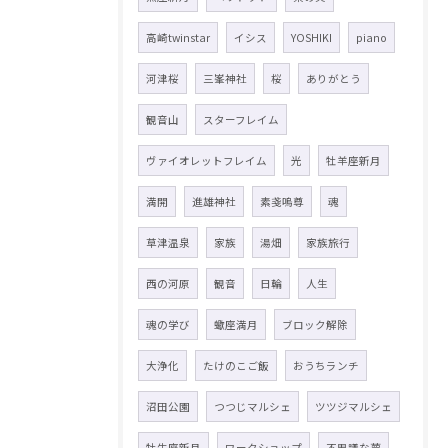
高崎twinstar
イシス
YOSHIKI
piano
河津桜
三峯神社
桜
ありがとう
観音山
スターフレイム
ヴァイオレットフレイム
光
牡羊座新月
満開
進雄神社
素戔嗚尊
魂
草津温泉
家族
湯畑
家族旅行
西の河原
観音
日輪
人生
魂の学び
蠍座満月
ブロック解除
大浄化
たけのこご飯
おうちランチ
沼田公園
つつじマルシェ
ツツジマルシェ
牡牛座新月
ワークショップ
不思議な夢