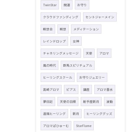
TwinStar
開運
お守り
クラウドファンディング
セントジャーメイン
瞑想会
瞑想
メディテーション
レインドロップ
女神
チャネリングメッセージ
天使
アロマ
風の時代
群馬スピリチュアル
ヒーリングスクール
お守りジュエリー
高崎アロマ
ピアス
講座
アロマ香水
夢日記
天使の羽根
射手座新月
波動
遠隔ヒーリング
新月
ヒーリンググッズ
アロマぱひゅーむ
StarFlame