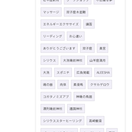
マッサージ
双子座木星期
エネルギーエクササイズ
講習
リーディング
お心遣い
ありがとうございます
双子座
奥宮
シリウス
大洗磯前神社
山羊座満月
大洗
スポニチ
広告掲載
ALEESHA
魂の器
肉体
素戔嗚
クサカゲロウ
コガタノミズアブ
神磯の鳥居
酒列磯前神社
護国神社
シリウススターヒーリング
高崎観音