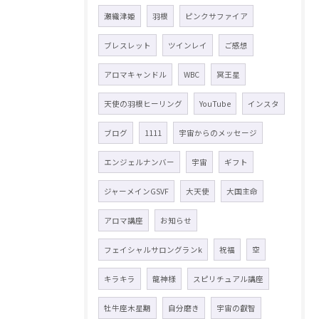
瀬織津姫
羽根
ピンクサファイア
ブレスレット
ツインレイ
ご感想
アロマキャンドル
WBC
冥王星
天使の羽根ヒーリング
YouTube
インスタ
ブログ
1111
宇宙からのメッセージ
エンジェルナンバー
宇宙
ギフト
ジャーメインGSVF
大天使
大国主命
アロマ講座
お知らせ
フェイシャルサロングランk
祝福
空
キラキラ
龍神様
スピリチュアル講座
牡牛座木星期
自分磨き
宇宙の叡智