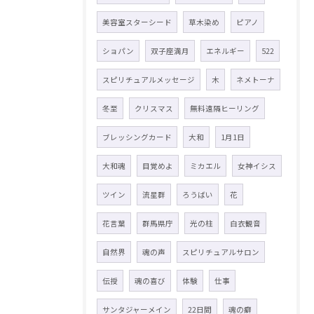
美容室スターシード
草木染め
ピアノ
ショパン
双子座満月
エネルギー
522
スピリチュアルメッセージ
木
ネメトーナ
冬至
クリスマス
無料遠隔ヒーリング
ブレッシングカード
大和
1月1日
大和魂
目覚めよ
ミカエル
女神イシス
ツイン
流星群
ろうばい
花
花言葉
群馬県庁
光の柱
白衣観音
自然界
魂の声
スピリチュアルサロン
伝授
魂の喜び
体験
仕事
サンタジャーメイン
22日間
魂の癖