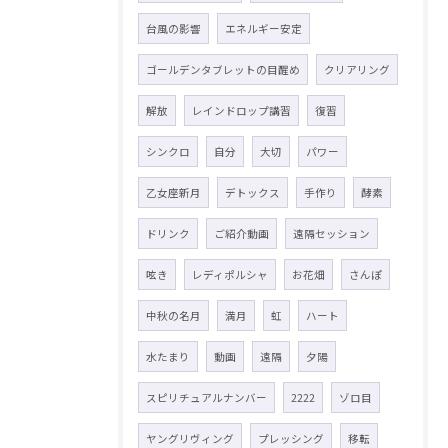
台風の影響
エネルギー安定
ゴールデンタブレットの目醒め
クリアリング
解放
レインドロップ講習
復習
シンクロ
自分
大切
パワー
乙女座新月
デトックス
手作り
酵素
ドリンク
ご紹介動画
遠隔セッション
呟き
レディポルシャ
お花畑
さんぽ
中秋の名月
満月
虹
ハート
水たまり
動画
遠隔
夕陽
スピリチュアルナンバー
2222
ゾロ目
ヤングリヴィング
プレッシング
移転