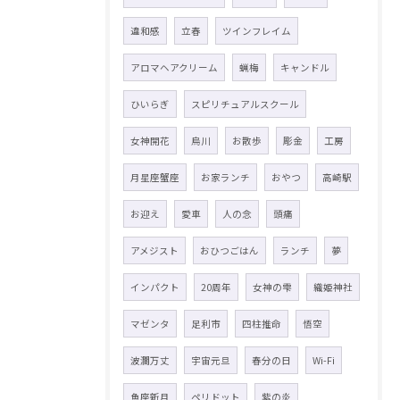
違和感
立春
ツインフレイム
アロマヘアクリーム
蝋梅
キャンドル
ひいらぎ
スピリチュアルスクール
女神開花
烏川
お散歩
彫金
工房
月星座蟹座
お家ランチ
おやつ
高崎駅
お迎え
愛車
人の念
頭痛
アメジスト
おひつごはん
ランチ
夢
インパクト
20周年
女神の雫
織姫神社
マゼンタ
足利市
四柱推命
悟空
波瀾万丈
宇宙元旦
春分の日
Wi-Fi
魚座新月
ペリドット
紫の炎