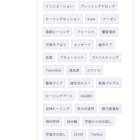
イニシエーション
ブレッシングドロップ
ヒーリングセッション
base
クーポン
高崎ヒーリング
アリーシャ
蟹座満月
天使のアロマ
メッセージ
歯のケア
言葉
アチューメント
アメジストリング
TwinsStar
過去世
スマイル
聖母マリア
誕生日カラー
紫色プルプル
ヒーリングアート
SAZARE
女神ヒーリング
日々の徒然
獅子座満月
神社参拝
自分軸
宇宙からのお試し
宇宙のお試し
33333
TwiStar