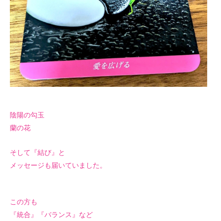
陰陽の勾玉
蘭の花
そして『結び』と
メッセージも届いていました。
この方も
『統合』『バランス』など