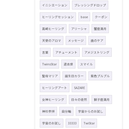
イニシエーション
ブレッシングドロップ
ヒーリングセッション
base
クーポン
高崎ヒーリング
アリーシャ
蟹座満月
天使のアロマ
メッセージ
歯のケア
言葉
アチューメント
アメジストリング
TwinsStar
過去世
スマイル
聖母マリア
誕生日カラー
紫色プルプル
ヒーリングアート
SAZARE
女神ヒーリング
日々の徒然
獅子座満月
神社参拝
自分軸
宇宙からのお試し
宇宙のお試し
33333
TwiStar