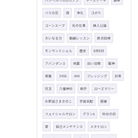
パッヘルベルのカノン
チーズケーキ
簡単
バラの花
雨
浄化
ゴボウ
コーンスープ
光の仕事
婦人公論
大いなる力
動画レッスン
原点回帰
モンサンミシェル
歴史
8月8日
アバンダンス
地震
白い羽根
龍神
黒龍
3456
444
ブレッシング
日常
児玉
八幡神社
県庁
ローズマリー
お釈迦さまきのこ
宇宙采配
感謝
フェイシャルサロン
グランk
秋分の日
愛
自己メンテナンス
メタトロン