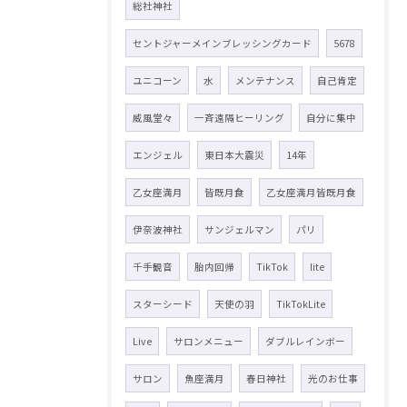
総社神社
セントジャーメインブレッシングカード
5678
ユニコーン
水
メンテナンス
自己肯定
威風堂々
一斉遠隔ヒーリング
自分に集中
エンジェル
東日本大震災
14年
乙女座満月
皆既月食
乙女座満月皆既月食
伊奈波神社
サンジェルマン
パリ
千手観音
胎内回帰
TikTok
lite
スターシード
天使の羽
TikTokLite
Live
サロンメニュー
ダブルレインボー
サロン
魚座満月
春日神社
光のお仕事