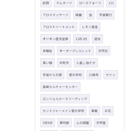
記録
マムタージ
ローズクォーツ
111
アロママッサージ
綺麗
虫
宇宙銀行
アロマトリートメント
レモン彗星
オリオン座流星群
11月1日
過去
体験談
オーダーブレスレット
天然石
黒い蜂
弁財天
人差し指ケガ
宇宙からの愛
愛の学校
22周年
サイン
高崎カルチャーセンター
エンジェルカードリーディング
セントジャーメイン愛の学校
素敵
お花
3月9日
夢判断
心の調整
天秤座