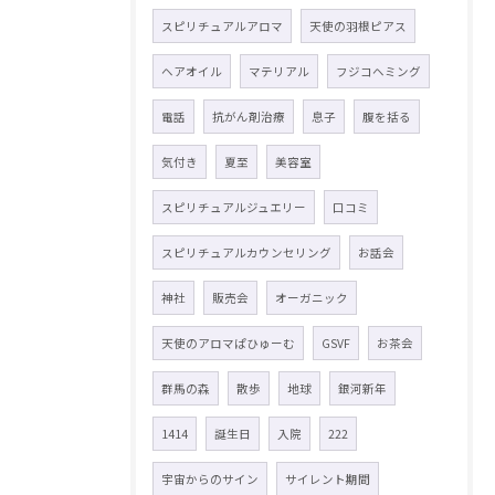
スピリチュアルアロマ
天使の羽根ピアス
ヘアオイル
マテリアル
フジコヘミング
電話
抗がん剤治療
息子
腹を括る
気付き
夏至
美容室
スピリチュアルジュエリー
口コミ
スピリチュアルカウンセリング
お話会
神社
販売会
オーガニック
天使のアロマぱひゅーむ
GSVF
お茶会
群馬の森
散歩
地球
銀河新年
1414
誕生日
入院
222
宇宙からのサイン
サイレント期間