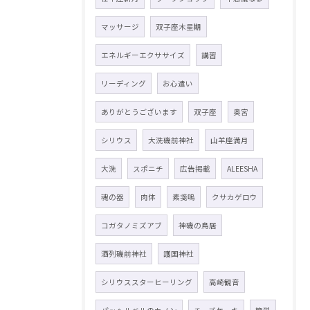
マッサージ
双子座木星期
エネルギーエクササイズ
講習
リーディング
お心遣い
ありがとうございます
双子座
奥宮
シリウス
大洗磯前神社
山羊座満月
大洗
スポニチ
広告掲載
ALEESHA
魂の器
肉体
素戔嗚
クサカゲロウ
コガタノミズアブ
神磯の鳥居
酒列磯前神社
護国神社
シリウススターヒーリング
高崎観音