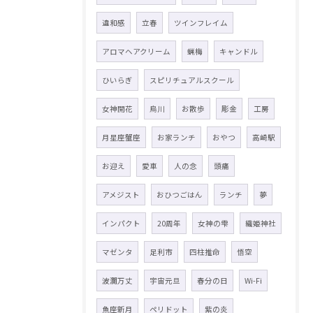
違和感
立春
ツインフレイム
アロマヘアクリーム
蝋梅
キャンドル
ひいらぎ
スピリチュアルスクール
女神開花
烏川
お散歩
彫金
工房
月星座蟹座
お家ランチ
おやつ
高崎駅
お迎え
愛車
人の念
頭痛
アメジスト
おひつごはん
ランチ
夢
インパクト
20周年
女神の雫
織姫神社
マゼンタ
足利市
四柱推命
悟空
波瀾万丈
宇宙元旦
春分の日
Wi-Fi
魚座新月
ペリドット
紫の炎