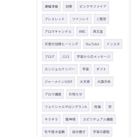
瀬織津姫
羽根
ピンクサファイア
ブレスレット
ツインレイ
ご感想
アロマキャンドル
WBC
冥王星
天使の羽根ヒーリング
YouTube
インスタ
ブログ
1111
宇宙からのメッセージ
エンジェルナンバー
宇宙
ギフト
ジャーメインGSVF
大天使
大国主命
アロマ講座
お知らせ
フェイシャルサロングランk
祝福
空
キラキラ
龍神様
スピリチュアル講座
牡牛座木星期
自分磨き
宇宙の叡智