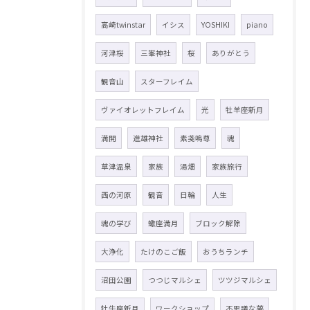
高崎twinstar
イシス
YOSHIKI
piano
河津桜
三峯神社
桜
ありがとう
観音山
スターフレイム
ヴァイオレットフレイム
光
牡羊座新月
満開
進雄神社
素戔嗚尊
魂
草津温泉
家族
湯畑
家族旅行
西の河原
観音
日輪
人生
魂の学び
蠍座満月
ブロック解除
大浄化
たけのこご飯
おうちランチ
沼田公園
つつじマルシェ
ツツジマルシェ
牡牛座新月
ワークショップ
不思議な夢