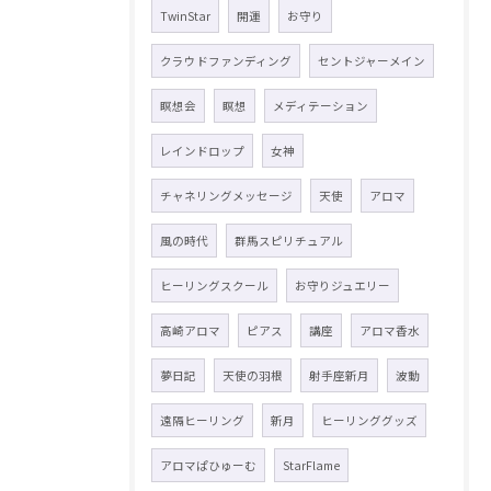
TwinStar
開運
お守り
クラウドファンディング
セントジャーメイン
瞑想会
瞑想
メディテーション
レインドロップ
女神
チャネリングメッセージ
天使
アロマ
風の時代
群馬スピリチュアル
ヒーリングスクール
お守りジュエリー
高崎アロマ
ピアス
講座
アロマ香水
夢日記
天使の羽根
射手座新月
波動
遠隔ヒーリング
新月
ヒーリンググッズ
アロマぱひゅーむ
StarFlame