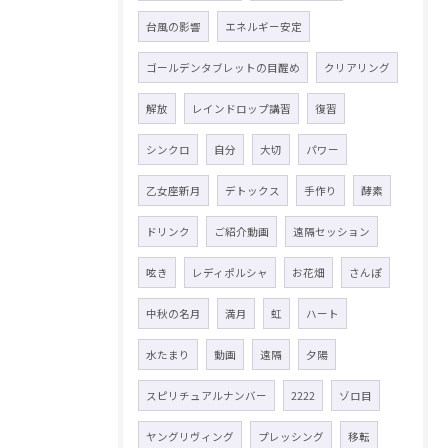
台風の影響
エネルギー安定
ゴールデンタブレットの目醒め
クリアリング
解放
レインドロップ講習
復習
シンクロ
自分
大切
パワー
乙女座新月
デトックス
手作り
酵素
ドリンク
ご紹介動画
遠隔セッション
呟き
レディポルシャ
お花畑
さんぽ
中秋の名月
満月
虹
ハート
水たまり
動画
遠隔
夕陽
スピリチュアルナンバー
2222
ゾロ目
ヤングリヴィング
プレッシング
移転