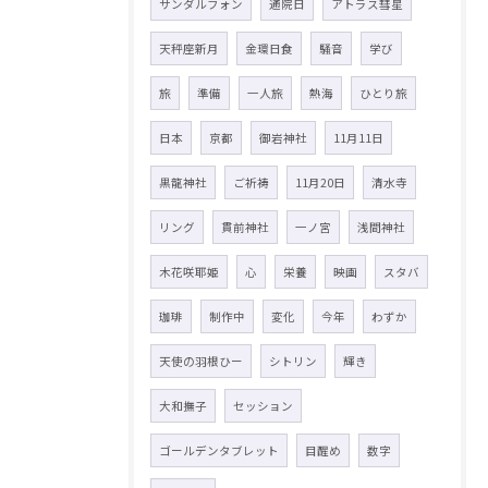
サンダルフォン
通院日
アトラス彗星
天秤座新月
金環日食
騒音
学び
旅
準備
一人旅
熱海
ひとり旅
日本
京都
御岩神社
11月11日
黒龍神社
ご祈祷
11月20日
清水寺
リング
貫前神社
一ノ宮
浅間神社
木花咲耶姫
心
栄養
映画
スタバ
珈琲
制作中
変化
今年
わずか
天使の羽根ひー
シトリン
輝き
大和撫子
セッション
ゴールデンタブレット
目醒め
数字