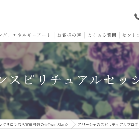
ング，エネルギーアート
お客様の声
よくある質問
セント
口コミ
セント
セント
ンスピリチュアルセッ
お守り
サロンなら実績多数の☆Twin Star☆
アリーシャのスピリチュアルブログ