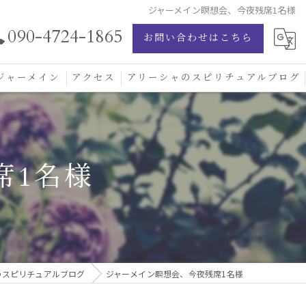
ジャーメイン瞑想会、今夜残席1名様
090-4724-1865
お問い合わせはこちら
ジャーメイン
アクセス
アリーシャのスピリチュアルブログ
ジャーメイン愛の学校
ジャーメインブレッシングカード
席1名様
ジュエリー
のスピリチュアルブログ
ジャーメイン瞑想会、今夜残席1名様