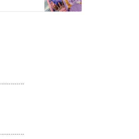
-------------
-------------