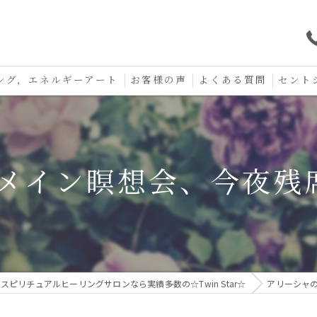
ング，エネルギーアート
お客様の声
よくある質問
セント
口コミ
セント
セント
メイン瞑想会、今夜残
お守り
スピリチュアルヒーリングサロンなら実績多数の☆Twin Star☆
アリーシャ