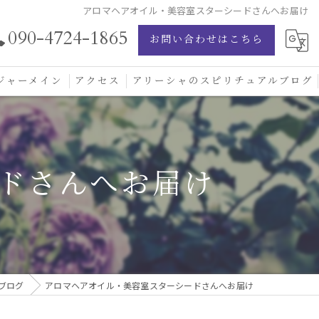
アロマヘアオイル・美容室スターシードさんへお届け
090-4724-1865
お問い合わせはこちら
ジャーメイン
アクセス
アリーシャのスピリチュアルブログ
ジャーメイン愛の学校
ジャーメインブレッシングカード
ドさんへお届け
ジュエリー
ブログ
アロマヘアオイル・美容室スターシードさんへお届け