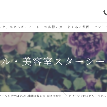
ング，エネルギーアート
お客様の声
よくある質問
セント
口コミ
セント
セント
イル・美容室スターシー
お守り
ーリングサロンなら実績多数の☆Twin Star☆
アリーシャのスピリチュアル