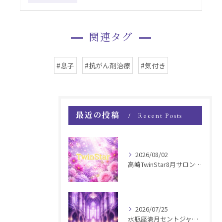
関連タグ
#息子
#抗がん剤治療
#気付き
最近の投稿
Recent Posts
2026/08/02
高崎TwinStar8月サロンお知らせ
2026/07/25
水瓶座満月セントジャーメインGSVF遠隔お知らせ