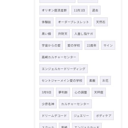
オリオン座流星群
11月1日
過去
体験談
オーダーブレスレット
天然石
黒い蜂
弁財天
人差し指ケガ
宇宙からの愛
愛の学校
22周年
サイン
高崎カルチャーセンター
エンジェルカードリーディング
セントジャーメイン愛の学校
素敵
お花
3月9日
夢判断
心の調整
天秤座
少彦名神
カルチャーセンター
ドリームデコード
ジュエリー
ボディケア
スクール
高崎
エンジェルカード