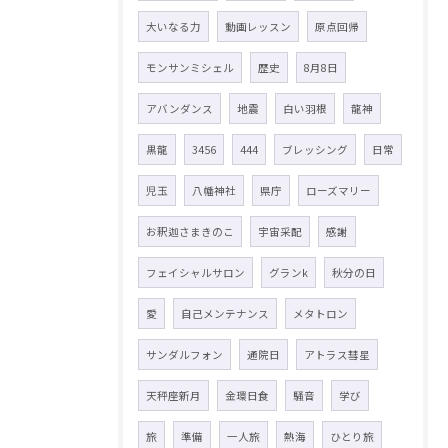
大いなる力
動画レッスン
原点回帰
モンサンミシェル
歴史
8月8日
アバンダンス
地震
白い羽根
龍神
黒龍
3456
444
ブレッシング
日常
児玉
八幡神社
県庁
ローズマリー
お釈迦さまきのこ
宇宙采配
感謝
フェイシャルサロン
グランk
秋分の日
愛
自己メンテナンス
メタトロン
サンダルフォン
通院日
アトラス彗星
天秤座新月
金環日食
騒音
学び
旅
準備
一人旅
熱海
ひとり旅