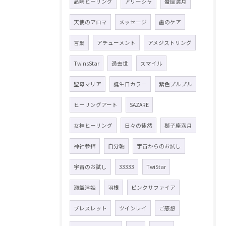
高崎ヒーリング
アリーシャ
蟹座満月
天使のアロマ
メッセージ
歯のケア
言葉
アチューメント
アメジストリング
TwinsStar
過去世
スマイル
聖母マリア
誕生日カラー
紫色プルプル
ヒーリングアート
SAZARE
女神ヒーリング
日々の徒然
獅子座満月
神社参拝
自分軸
宇宙からのお試し
宇宙のお試し
33333
TwiStar
瀬織津姫
羽根
ピンクサファイア
ブレスレット
ツインレイ
ご感想