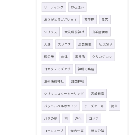
リーディング
お心遣い
ありがとうございます
双子座
奥宮
シリウス
大洗磯前神社
山羊座満月
大洗
スポニチ
広告掲載
ALEESHA
魂の器
肉体
素戔嗚
クサカゲロウ
コガタノミズアブ
神磯の鳥居
酒列磯前神社
護国神社
シリウススターヒーリング
高崎観音
パッヘルベルのカノン
チーズケーキ
簡単
バラの花
雨
浄化
ゴボウ
コーンスープ
光の仕事
婦人公論