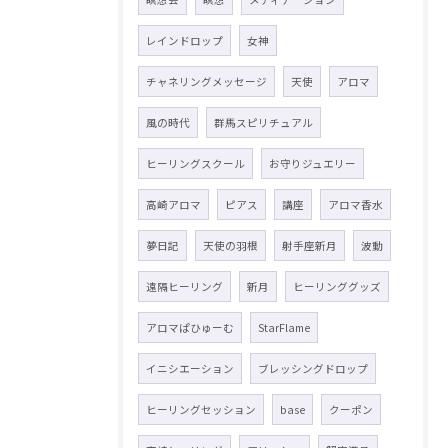
レインドロップ
女神
チャネリングメッセージ
天使
アロマ
風の時代
群馬スピリチュアル
ヒーリングスクール
お守りジュエリー
高崎アロマ
ピアス
講座
アロマ香水
夢日記
天使の羽根
射手座新月
波動
遠隔ヒーリング
新月
ヒーリンググッズ
アロマぱひゅーむ
StarFlame
イニシエーション
ブレッシングドロップ
ヒーリングセッション
base
クーポン