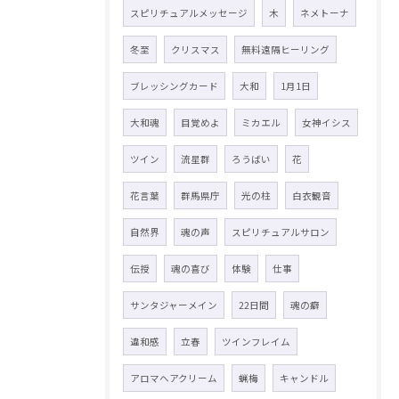
スピリチュアルメッセージ
木
ネメトーナ
冬至
クリスマス
無料遠隔ヒーリング
ブレッシングカード
大和
1月1日
大和魂
目覚めよ
ミカエル
女神イシス
ツイン
流星群
ろうばい
花
花言葉
群馬県庁
光の柱
白衣観音
自然界
魂の声
スピリチュアルサロン
伝授
魂の喜び
体験
仕事
サンタジャーメイン
22日間
魂の癖
違和感
立春
ツインフレイム
アロマヘアクリーム
蝋梅
キャンドル