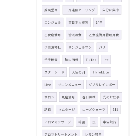
威風堂々
一斉遠隔ヒーリング
自分に集中
エンジェル
東日本大震災
14年
乙女座満月
皆既月食
乙女座満月皆既月食
伊奈波神社
サンジェルマン
パリ
千手観音
胎内回帰
TikTok
lite
スターシード
天使の羽
TikTokLite
Live
サロンメニュー
ダブルレインボー
サロン
魚座満月
春日神社
光のお仕事
記録
マムタージ
ローズクォーツ
111
アロママッサージ
綺麗
虫
宇宙銀行
アロマトリートメント
レモン彗星