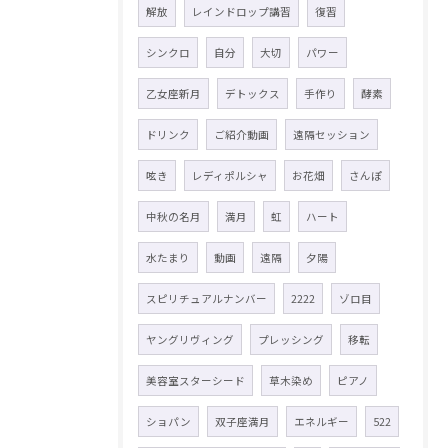
解放
レインドロップ講習
復習
シンクロ
自分
大切
パワー
乙女座新月
デトックス
手作り
酵素
ドリンク
ご紹介動画
遠隔セッション
呟き
レディポルシャ
お花畑
さんぽ
中秋の名月
満月
虹
ハート
水たまり
動画
遠隔
夕陽
スピリチュアルナンバー
2222
ゾロ目
ヤングリヴィング
プレッシング
移転
美容室スターシード
草木染め
ピアノ
ショパン
双子座満月
エネルギー
522