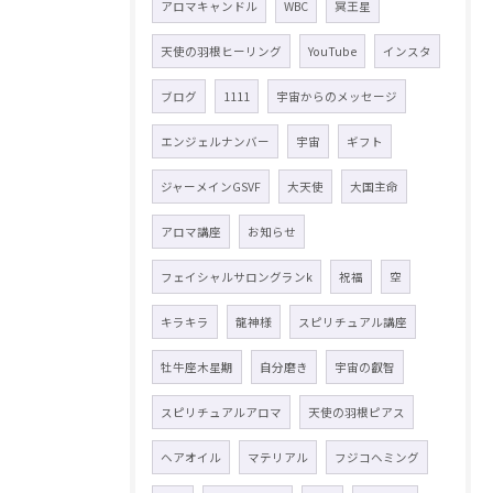
アロマキャンドル
WBC
冥王星
天使の羽根ヒーリング
YouTube
インスタ
ブログ
1111
宇宙からのメッセージ
エンジェルナンバー
宇宙
ギフト
ジャーメインGSVF
大天使
大国主命
アロマ講座
お知らせ
フェイシャルサロングランk
祝福
空
キラキラ
龍神様
スピリチュアル講座
牡牛座木星期
自分磨き
宇宙の叡智
スピリチュアルアロマ
天使の羽根ピアス
ヘアオイル
マテリアル
フジコヘミング