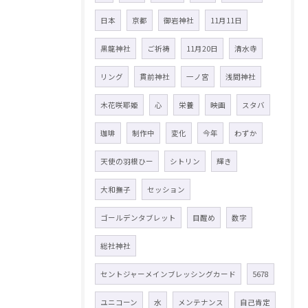
日本
京都
御岩神社
11月11日
黒龍神社
ご祈祷
11月20日
清水寺
リング
貫前神社
一ノ宮
浅間神社
木花咲耶姫
心
栄養
映画
スタバ
珈琲
制作中
変化
今年
わずか
天使の羽根ひー
シトリン
輝き
大和撫子
セッション
ゴールデンタブレット
目醒め
数字
総社神社
セントジャーメインブレッシングカード
5678
ユニコーン
水
メンテナンス
自己肯定