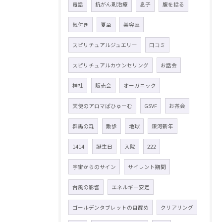
電話
抗がん剤治療
息子
腹を括る
気付き
夏至
美容室
スピリチュアルジュエリー
口コミ
スピリチュアルカウンセリング
お話会
神社
販売会
オーガニック
天使のアロマぱひゅーむ
GSVF
お茶会
群馬の森
散歩
地球
銀河新年
1414
誕生日
入院
222
宇宙からのサイン
サイレント期間
台風の影響
エネルギー安定
ゴールデンタブレットの目醒め
クリアリング