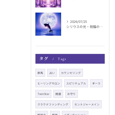
2026/07/25
シリウスの光・祝福の波動チャージ遠隔お知らせ〜銀河新年〜
タグ
Tags
群馬
占い
カウンセリング
ヒーリングサロン
スピリチュアル
オーラ
TwinStar
開運
お守り
クラウドファンディング
セントジャーメイン
瞑想会
瞑想
メディテーション