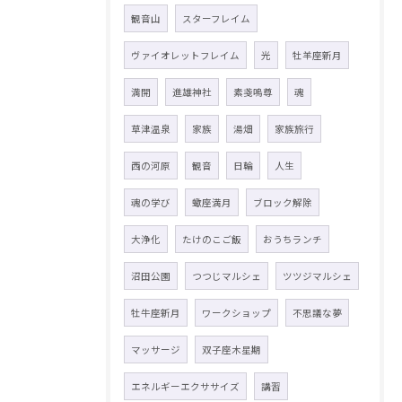
観音山
スターフレイム
ヴァイオレットフレイム
光
牡羊座新月
満開
進雄神社
素戔嗚尊
魂
草津温泉
家族
湯畑
家族旅行
西の河原
観音
日輪
人生
魂の学び
蠍座満月
ブロック解除
大浄化
たけのこご飯
おうちランチ
沼田公園
つつじマルシェ
ツツジマルシェ
牡牛座新月
ワークショップ
不思議な夢
マッサージ
双子座木星期
エネルギーエクササイズ
講習