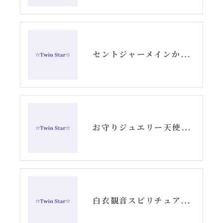
セントジャーメインからのメッセージ・水瓶座新月アリーシャ
お守りジュエリー天使の羽根シルバーピアス
白衣観音スピリチュアル女神開花チーム活動記録YouTube②