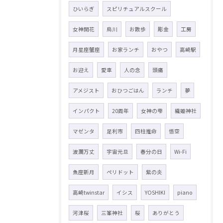
ひいらぎ
スピリチュアルスクール
女神開花
烏川
お散歩
彫金
工房
月星座蟹座
お家ランチ
おやつ
高崎駅
お迎え
愛車
人の念
頭痛
アメジスト
おひつごはん
ランチ
夢
インパクト
20周年
女神の雫
織姫神社
マゼンタ
足利市
四柱推命
悟空
波瀾万丈
宇宙元旦
春分の日
Wi-Fi
魚座新月
ペリドット
紫の炎
高崎twinstar
イシス
YOSHIKI
piano
河津桜
三峯神社
桜
ありがとう