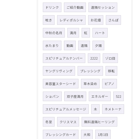
ドリンク
ご紹介動画
遠隔セッション
呟き
レディポルシャ
お花畑
さんぽ
中秋の名月
満月
虹
ハート
水たまり
動画
遠隔
夕陽
スピリチュアルナンバー
2222
ゾロ目
ヤングリヴィング
プレッシング
移転
美容室スターシード
草木染め
ピアノ
ショパン
双子座満月
エネルギー
522
スピリチュアルメッセージ
木
ネメトーナ
冬至
クリスマス
無料遠隔ヒーリング
ブレッシングカード
大和
1月1日