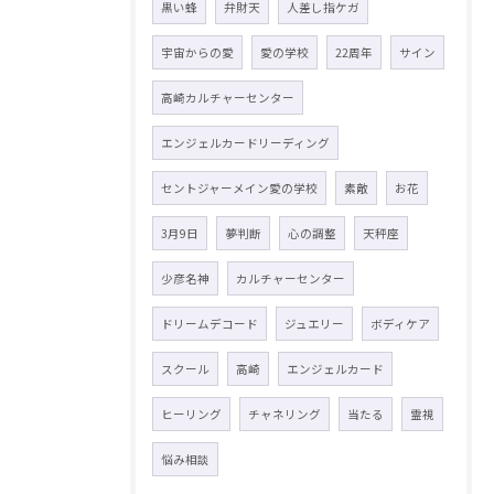
黒い蜂
弁財天
人差し指ケガ
宇宙からの愛
愛の学校
22周年
サイン
高崎カルチャーセンター
エンジェルカードリーディング
セントジャーメイン愛の学校
素敵
お花
3月9日
夢判断
心の調整
天秤座
少彦名神
カルチャーセンター
ドリームデコード
ジュエリー
ボディケア
スクール
高崎
エンジェルカード
ヒーリング
チャネリング
当たる
霊視
悩み相談