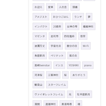
お迎え
愛車
人の念
頭痛
アメジスト
おひつごはん
ランチ
夢
インパクト
20周年
女神の雫
織姫神社
マゼンタ
足利市
四柱推命
悟空
波瀾万丈
宇宙元旦
春分の日
Wi-Fi
魚座新月
ペリドット
紫の炎
高崎twinstar
イシス
YOSHIKI
piano
河津桜
三峯神社
桜
ありがとう
観音山
スターフレイム
ヴァイオレットフレイム
光
牡羊座新月
満開
進雄神社
素戔嗚尊
魂