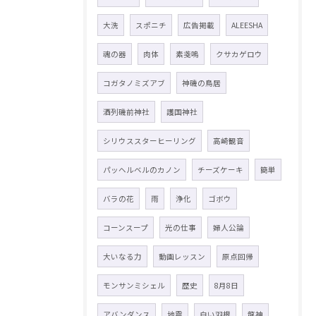
大洗
スポニチ
広告掲載
ALEESHA
魂の器
肉体
素戔嗚
クサカゲロウ
コガタノミズアブ
神磯の鳥居
酒列磯前神社
護国神社
シリウススターヒーリング
高崎観音
パッヘルベルのカノン
チーズケーキ
簡単
バラの花
雨
浄化
ゴボウ
コーンスープ
光の仕事
婦人公論
大いなる力
動画レッスン
原点回帰
モンサンミシェル
歴史
8月8日
アバンダンス
地震
白い羽根
龍神