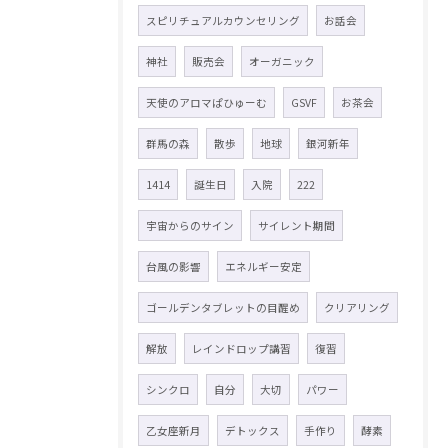
スピリチュアルカウンセリング
お話会
神社
販売会
オーガニック
天使のアロマぱひゅーむ
GSVF
お茶会
群馬の森
散歩
地球
銀河新年
1414
誕生日
入院
222
宇宙からのサイン
サイレント期間
台風の影響
エネルギー安定
ゴールデンタブレットの目醒め
クリアリング
解放
レインドロップ講習
復習
シンクロ
自分
大切
パワー
乙女座新月
デトックス
手作り
酵素