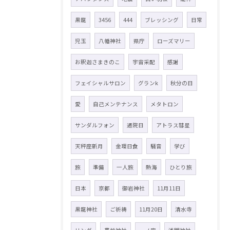
黒龍
3456
444
ブレッシング
日常
児玉
八幡神社
県庁
ローズマリー
お釈迦さまきのこ
宇宙采配
感謝
フェイシャルサロン
グランk
秋分の日
愛
自己メンテナンス
メタトロン
サンダルフォン
通院日
アトラス彗星
天秤座新月
金環日食
騒音
学び
旅
準備
一人旅
熱海
ひとり旅
日本
京都
御岩神社
11月11日
黒龍神社
ご祈祷
11月20日
清水寺