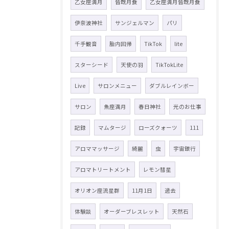
乙女座満月
皆既月食
乙女座満月皆既月食
伊奈波神社
サンジェルマン
パリ
千手観音
胎内回帰
TikTok
lite
スターシード
天使の羽
TikTokLite
Live
サロンメニュー
ダブルレインボー
サロン
魚座満月
春日神社
光のお仕事
記録
マムタージ
ローズクォーツ
111
アロママッサージ
綺麗
虫
宇宙銀行
アロマトリートメント
レモン彗星
オリオン座流星群
11月1日
過去
体験談
オーダーブレスレット
天然石