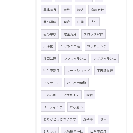
草津温泉
家族
湯畑
家族旅行
西の河原
観音
日輪
人生
魂の学び
蠍座満月
ブロック解除
大浄化
たけのこご飯
おうちランチ
沼田公園
つつじマルシェ
ツツジマルシェ
牡牛座新月
ワークショップ
不思議な夢
マッサージ
双子座木星期
エネルギーエクササイズ
講習
リーディング
お心遣い
ありがとうございます
双子座
奥宮
シリウス
大洗磯前神社
山羊座満月