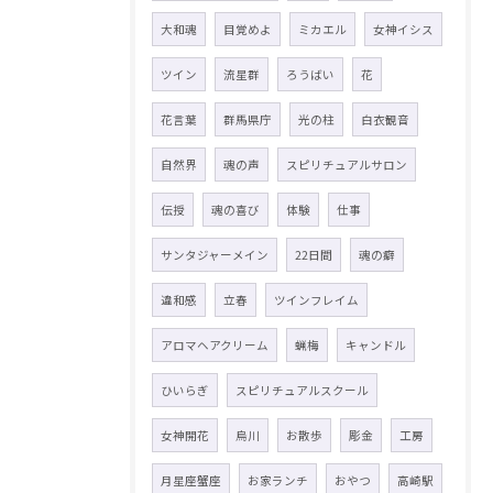
大和魂
目覚めよ
ミカエル
女神イシス
ツイン
流星群
ろうばい
花
花言葉
群馬県庁
光の柱
白衣観音
自然界
魂の声
スピリチュアルサロン
伝授
魂の喜び
体験
仕事
サンタジャーメイン
22日間
魂の癖
違和感
立春
ツインフレイム
アロマヘアクリーム
蝋梅
キャンドル
ひいらぎ
スピリチュアルスクール
女神開花
烏川
お散歩
彫金
工房
月星座蟹座
お家ランチ
おやつ
高崎駅