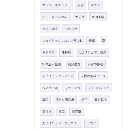
エンジェルナンバー
宇宙
ギフト
ジャーメインGSVF
大天使
大国主命
アロマ講座
お知らせ
フェイシャルサロングランk
祝福
空
キラキラ
龍神様
スピリチュアル講座
牡牛座木星期
自分磨き
宇宙の叡智
スピリチュアルアロマ
天使の羽根ピアス
ヘアオイル
マテリアル
フジコヘミング
電話
抗がん剤治療
息子
腹を括る
気付き
夏至
美容室
スピリチュアルジュエリー
口コミ