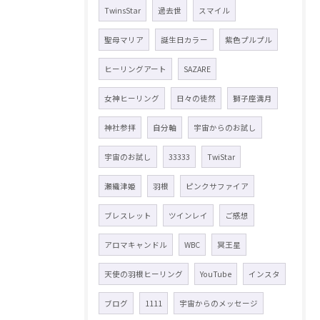
TwinsStar
過去世
スマイル
聖母マリア
誕生日カラー
紫色プルプル
ヒーリングアート
SAZARE
女神ヒーリング
日々の徒然
獅子座満月
神社参拝
自分軸
宇宙からのお試し
宇宙のお試し
33333
TwiStar
瀬織津姫
羽根
ピンクサファイア
ブレスレット
ツインレイ
ご感想
アロマキャンドル
WBC
冥王星
天使の羽根ヒーリング
YouTube
インスタ
ブログ
1111
宇宙からのメッセージ