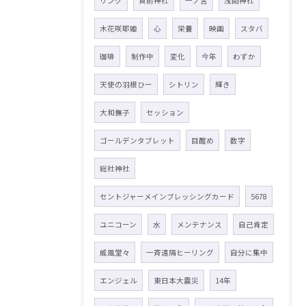
リング
貫前神社
一ノ宮
浅間神社
木花咲耶姫
心
栄養
映画
スタバ
珈琲
制作中
変化
今年
わずか
天使の羽根ひー
シトリン
輝き
大和撫子
セッション
ゴールデンタブレット
目醒め
数字
総社神社
セントジャーメインブレッシングカード
5678
ユニコーン
水
メンテナンス
自己肯定
威風堂々
一斉遠隔ヒーリング
自分に集中
エンジェル
東日本大震災
14年