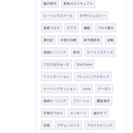
風の時代
群馬スピリチュアル
ヒーリングスクール
お守りジュエリー
高崎アロマ
ピアス
講座
アロマ香水
夢日記
天使の羽根
射手座新月
波動
遠隔ヒーリング
新月
ヒーリンググッズ
アロマぱひゅーむ
StarFlame
イニシエーション
ブレッシングドロップ
ヒーリングセッション
base
クーポン
高崎ヒーリング
アリーシャ
蟹座満月
天使のアロマ
メッセージ
歯のケア
言葉
アチューメント
アメジストリング