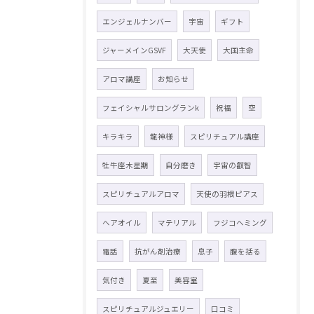
エンジェルナンバー
宇宙
ギフト
ジャーメインGSVF
大天使
大国主命
アロマ講座
お知らせ
フェイシャルサロングランk
祝福
空
キラキラ
龍神様
スピリチュアル講座
牡牛座木星期
自分磨き
宇宙の叡智
スピリチュアルアロマ
天使の羽根ピアス
ヘアオイル
マテリアル
フジコヘミング
電話
抗がん剤治療
息子
腹を括る
気付き
夏至
美容室
スピリチュアルジュエリー
口コミ