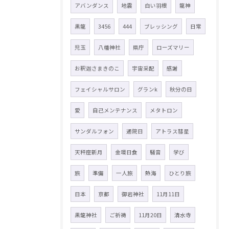
アバンダンス
地震
白い羽根
龍神
黒龍
3456
444
ブレッシング
日常
児玉
八幡神社
県庁
ローズマリー
お釈迦さまきのこ
宇宙采配
感謝
フェイシャルサロン
グランk
秋分の日
愛
自己メンテナンス
メタトロン
サンダルフォン
通院日
アトラス彗星
天秤座新月
金環日食
騒音
学び
旅
準備
一人旅
熱海
ひとり旅
日本
京都
御岩神社
11月11日
黒龍神社
ご祈祷
11月20日
清水寺