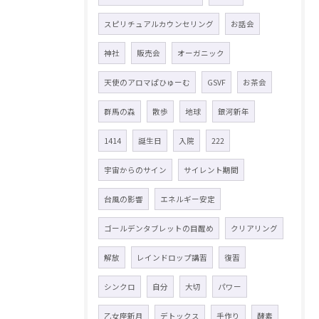
スピリチュアルカウンセリング
お話会
神社
販売会
オーガニック
天使のアロマぱひゅーむ
GSVF
お茶会
群馬の森
散歩
地球
銀河新年
1414
誕生日
入院
222
宇宙からのサイン
サイレント期間
台風の影響
エネルギー安定
ゴールデンタブレットの目醒め
クリアリング
解放
レインドロップ講習
復習
シンクロ
自分
大切
パワー
乙女座新月
デトックス
手作り
酵素