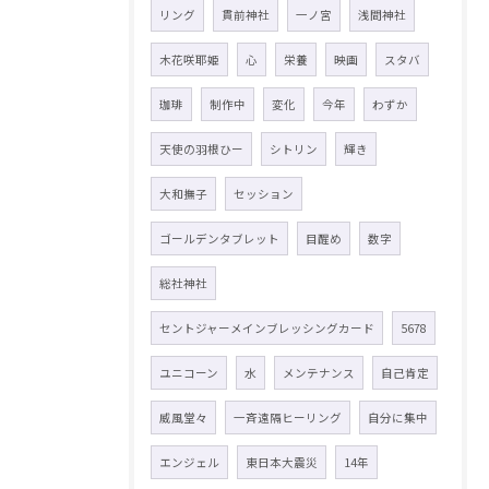
リング
貫前神社
一ノ宮
浅間神社
木花咲耶姫
心
栄養
映画
スタバ
珈琲
制作中
変化
今年
わずか
天使の羽根ひー
シトリン
輝き
大和撫子
セッション
ゴールデンタブレット
目醒め
数字
総社神社
セントジャーメインブレッシングカード
5678
ユニコーン
水
メンテナンス
自己肯定
威風堂々
一斉遠隔ヒーリング
自分に集中
エンジェル
東日本大震災
14年