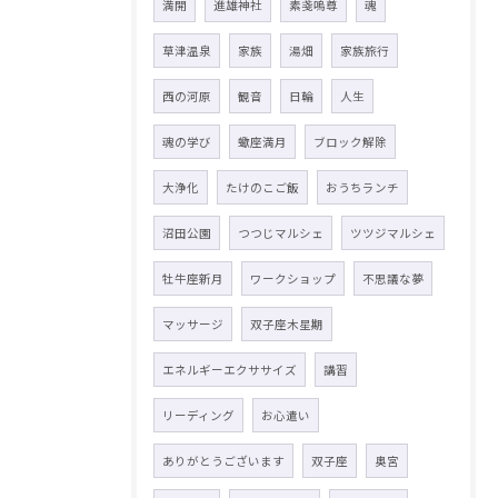
満開
進雄神社
素戔嗚尊
魂
草津温泉
家族
湯畑
家族旅行
西の河原
観音
日輪
人生
魂の学び
蠍座満月
ブロック解除
大浄化
たけのこご飯
おうちランチ
沼田公園
つつじマルシェ
ツツジマルシェ
牡牛座新月
ワークショップ
不思議な夢
マッサージ
双子座木星期
エネルギーエクササイズ
講習
リーディング
お心遣い
ありがとうございます
双子座
奥宮