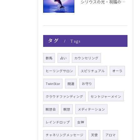
シリウスの光・祝福の波動チャージ遠隔お知らせ〜銀河新年〜
タグ
Tags
群馬
占い
カウンセリング
ヒーリングサロン
スピリチュアル
オーラ
TwinStar
開運
お守り
クラウドファンディング
セントジャーメイン
瞑想会
瞑想
メディテーション
レインドロップ
女神
チャネリングメッセージ
天使
アロマ