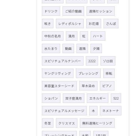
ドリンク
ご紹介動画
遠隔セッション
呟き
レディポルシャ
お花畑
さんぽ
中秋の名月
満月
虹
ハート
水たまり
動画
遠隔
夕陽
スピリチュアルナンバー
2222
ゾロ目
ヤングリヴィング
プレッシング
移転
美容室スターシード
草木染め
ピアノ
ショパン
双子座満月
エネルギー
522
スピリチュアルメッセージ
木
ネメトーナ
冬至
クリスマス
無料遠隔ヒーリング
ブレッシングカード
大和
1月1日