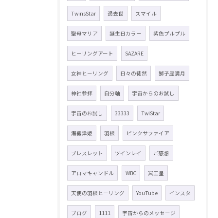
TwinsStar
過去世
スマイル
聖母マリア
誕生日カラー
紫色プルプル
ヒーリングアート
SAZARE
女神ヒーリング
日々の徒然
獅子座満月
神社参拝
自分軸
宇宙からのお試し
宇宙のお試し
33333
TwiStar
瀬織津姫
羽根
ピンクサファイア
ブレスレット
ツインレイ
ご感想
アロマキャンドル
WBC
冥王星
天使の羽根ヒーリング
YouTube
インスタ
ブログ
1111
宇宙からのメッセージ