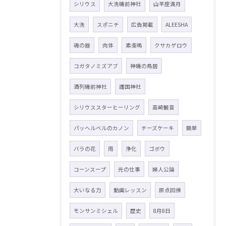
シリウス
大洗磯前神社
山羊座満月
大洗
スポニチ
広告掲載
ALEESHA
魂の器
肉体
素戔嗚
クサカゲロウ
コガタノミズアブ
神磯の鳥居
酒列磯前神社
護国神社
シリウススターヒーリング
高崎観音
パッヘルベルのカノン
チーズケーキ
簡単
バラの花
雨
浄化
ゴボウ
コーンスープ
光の仕事
婦人公論
大いなる力
動画レッスン
原点回帰
モンサンミシェル
歴史
8月8日