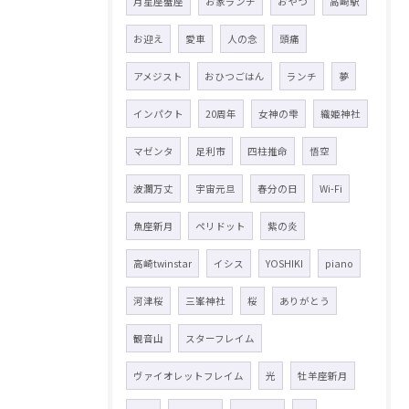
月星座蟹座
お家ランチ
おやつ
高崎駅
お迎え
愛車
人の念
頭痛
アメジスト
おひつごはん
ランチ
夢
インパクト
20周年
女神の雫
織姫神社
マゼンタ
足利市
四柱推命
悟空
波瀾万丈
宇宙元旦
春分の日
Wi-Fi
魚座新月
ペリドット
紫の炎
高崎twinstar
イシス
YOSHIKI
piano
河津桜
三峯神社
桜
ありがとう
観音山
スターフレイム
ヴァイオレットフレイム
光
牡羊座新月