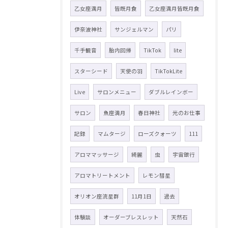
乙女座満月
皆既月食
乙女座満月皆既月食
伊奈波神社
サンジェルマン
パリ
千手観音
胎内回帰
TikTok
lite
スターシード
天使の羽
TikTokLite
Live
サロンメニュー
ダブルレインボー
サロン
魚座満月
春日神社
光のお仕事
記録
マムタージ
ローズクォーツ
111
アロママッサージ
綺麗
虫
宇宙銀行
アロマトリートメント
レモン彗星
オリオン座流星群
11月1日
過去
体験談
オーダーブレスレット
天然石