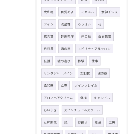
大和魂
目覚めよ
ミカエル
女神イシス
ツイン
流星群
ろうばい
花
花言葉
群馬県庁
光の柱
白衣観音
自然界
魂の声
スピリチュアルサロン
伝授
魂の喜び
体験
仕事
サンタジャーメイン
22日間
魂の癖
違和感
立春
ツインフレイム
アロマヘアクリーム
蝋梅
キャンドル
ひいらぎ
スピリチュアルスクール
女神開花
烏川
お散歩
彫金
工房