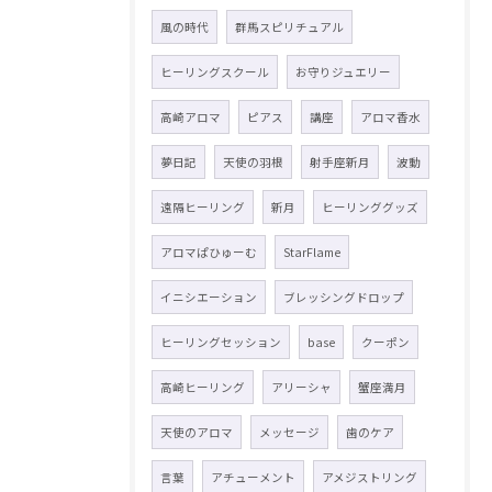
風の時代
群馬スピリチュアル
ヒーリングスクール
お守りジュエリー
高崎アロマ
ピアス
講座
アロマ香水
夢日記
天使の羽根
射手座新月
波動
遠隔ヒーリング
新月
ヒーリンググッズ
アロマぱひゅーむ
StarFlame
イニシエーション
ブレッシングドロップ
ヒーリングセッション
base
クーポン
高崎ヒーリング
アリーシャ
蟹座満月
天使のアロマ
メッセージ
歯のケア
言葉
アチューメント
アメジストリング