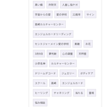
黒い蜂
弁財天
人差し指ケガ
宇宙からの愛
愛の学校
22周年
サイン
高崎カルチャーセンター
エンジェルカードリーディング
セントジャーメイン愛の学校
素敵
お花
3月9日
夢判断
心の調整
天秤座
少彦名神
カルチャーセンター
ドリームデコード
ジュエリー
ボディケア
スクール
高崎
エンジェルカード
ヒーリング
チャネリング
当たる
霊視
悩み相談