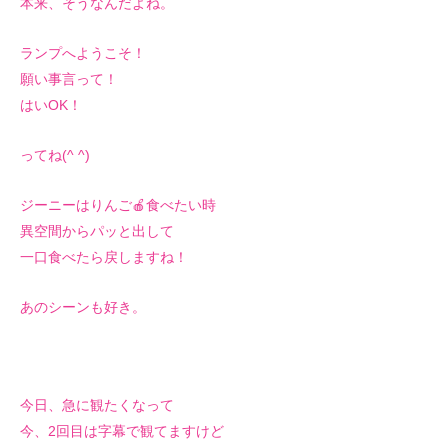
本来、そうなんだよね。
ランプへようこそ！
願い事言って！
はいOK！
ってね(^ ^)
ジーニーはりんご🍎食べたい時
異空間からパッと出して
一口食べたら戻しますね！
あのシーンも好き。
今日、急に観たくなって
今、2回目は字幕で観てますけど