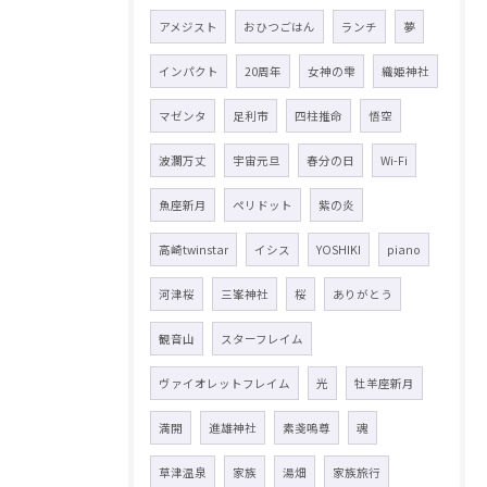
アメジスト
おひつごはん
ランチ
夢
インパクト
20周年
女神の雫
織姫神社
マゼンタ
足利市
四柱推命
悟空
波瀾万丈
宇宙元旦
春分の日
Wi-Fi
魚座新月
ペリドット
紫の炎
高崎twinstar
イシス
YOSHIKI
piano
河津桜
三峯神社
桜
ありがとう
観音山
スターフレイム
ヴァイオレットフレイム
光
牡羊座新月
満開
進雄神社
素戔嗚尊
魂
草津温泉
家族
湯畑
家族旅行