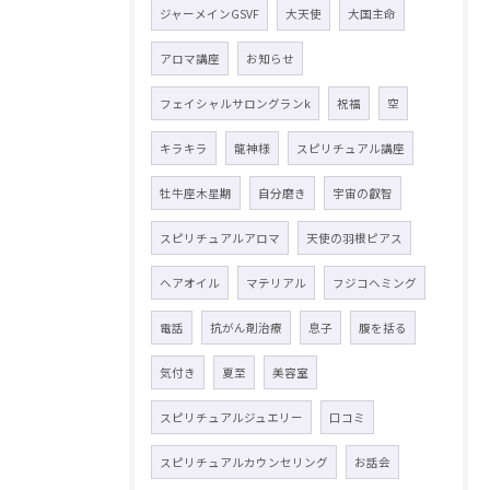
ジャーメインGSVF
大天使
大国主命
アロマ講座
お知らせ
フェイシャルサロングランk
祝福
空
キラキラ
龍神様
スピリチュアル講座
牡牛座木星期
自分磨き
宇宙の叡智
スピリチュアルアロマ
天使の羽根ピアス
ヘアオイル
マテリアル
フジコヘミング
電話
抗がん剤治療
息子
腹を括る
気付き
夏至
美容室
スピリチュアルジュエリー
口コミ
スピリチュアルカウンセリング
お話会