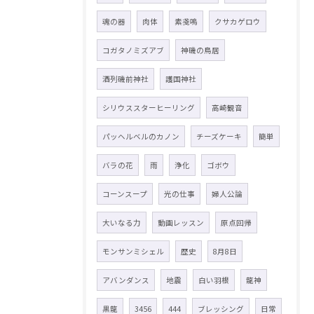
魂の器
肉体
素戔嗚
クサカゲロウ
コガタノミズアブ
神磯の鳥居
酒列磯前神社
護国神社
シリウススターヒーリング
高崎観音
パッヘルベルのカノン
チーズケーキ
簡単
バラの花
雨
浄化
ゴボウ
コーンスープ
光の仕事
婦人公論
大いなる力
動画レッスン
原点回帰
モンサンミシェル
歴史
8月8日
アバンダンス
地震
白い羽根
龍神
黒龍
3456
444
ブレッシング
日常