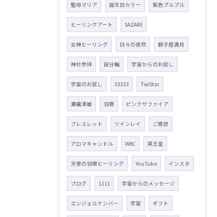
聖母マリア
誕生日カラー
紫色プルプル
ヒーリングアート
SAZARE
女神ヒーリング
日々の徒然
獅子座満月
神社参拝
自分軸
宇宙からのお試し
宇宙のお試し
33333
TwiStar
瀬織津姫
羽根
ピンクサファイア
ブレスレット
ツインレイ
ご感想
アロマキャンドル
WBC
冥王星
天使の羽根ヒーリング
YouTube
インスタ
ブログ
1111
宇宙からのメッセージ
エンジェルナンバー
宇宙
ギフト