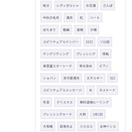
呟き
レディポルシャ
お花畑
さんぽ
中秋の名月
満月
虹
ハート
水たまり
動画
遠隔
夕陽
スピリチュアルナンバー
2222
ゾロ目
ヤングリヴィング
プレッシング
移転
美容室スターシード
草木染め
ピアノ
ショパン
双子座満月
エネルギー
522
スピリチュアルメッセージ
木
ネメトーナ
冬至
クリスマス
無料遠隔ヒーリング
ブレッシングカード
大和
1月1日
大和魂
目覚めよ
ミカエル
女神イシス