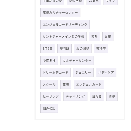
宇宙からの愛
愛の学校
22周年
サイン
高崎カルチャーセンター
エンジェルカードリーディング
セントジャーメイン愛の学校
素敵
お花
3月9日
夢判断
心の調整
天秤座
少彦名神
カルチャーセンター
ドリームデコード
ジュエリー
ボディケア
スクール
高崎
エンジェルカード
ヒーリング
チャネリング
当たる
霊視
悩み相談