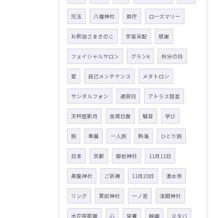
児玉
八幡神社
県庁
ローズマリー
お釈迦さまきのこ
宇宙采配
感謝
フェイシャルサロン
グランk
秋分の日
愛
自己メンテナンス
メタトロン
サンダルフォン
通院日
アトラス彗星
天秤座新月
金環日食
騒音
学び
旅
準備
一人旅
熱海
ひとり旅
日本
京都
御岩神社
11月11日
黒龍神社
ご祈祷
11月20日
清水寺
リング
貫前神社
一ノ宮
浅間神社
木花咲耶姫
心
栄養
映画
スタバ