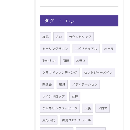
タグ
Tags
群馬
占い
カウンセリング
ヒーリングサロン
スピリチュアル
オーラ
TwinStar
開運
お守り
クラウドファンディング
セントジャーメイン
瞑想会
瞑想
メディテーション
レインドロップ
女神
チャネリングメッセージ
天使
アロマ
風の時代
群馬スピリチュアル