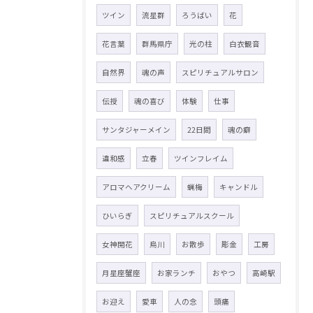
ツイン
流星群
ろうばい
花
花言葉
群馬県庁
光の柱
白衣観音
自然界
魂の声
スピリチュアルサロン
伝授
魂の喜び
体験
仕事
サンタジャーメイン
22日間
魂の癖
違和感
立春
ツインフレイム
アロマヘアクリーム
蝋梅
キャンドル
ひいらぎ
スピリチュアルスクール
女神開花
烏川
お散歩
彫金
工房
月星座蟹座
お家ランチ
おやつ
高崎駅
お迎え
愛車
人の念
頭痛