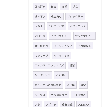
西の河原
観音
日輪
人生
魂の学び
蠍座満月
ブロック解除
大浄化
たけのこご飯
おうちランチ
沼田公園
つつじマルシェ
ツツジマルシェ
牡牛座新月
ワークショップ
不思議な夢
マッサージ
双子座木星期
エネルギーエクササイズ
講習
リーディング
お心遣い
ありがとうございます
双子座
奥宮
シリウス
大洗磯前神社
山羊座満月
大洗
スポニチ
広告掲載
ALEESHA