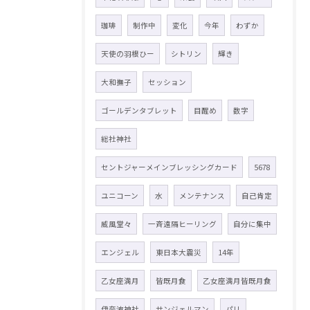
珈琲
制作中
変化
今年
わずか
天使の羽根ひー
シトリン
輝き
大和撫子
セッション
ゴールデンタブレット
目醒め
数字
総社神社
セントジャーメインブレッシングカード
5678
ユニコーン
水
メンテナンス
自己肯定
威風堂々
一斉遠隔ヒーリング
自分に集中
エンジェル
東日本大震災
14年
乙女座満月
皆既月食
乙女座満月皆既月食
伊奈波神社
サンジェルマン
パリ