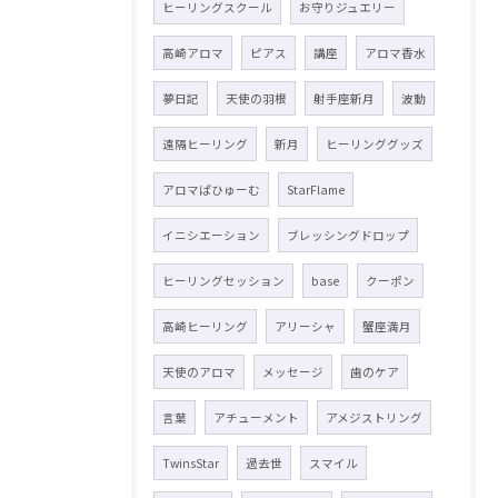
ヒーリングスクール
お守りジュエリー
高崎アロマ
ピアス
講座
アロマ香水
夢日記
天使の羽根
射手座新月
波動
遠隔ヒーリング
新月
ヒーリンググッズ
アロマぱひゅーむ
StarFlame
イニシエーション
ブレッシングドロップ
ヒーリングセッション
base
クーポン
高崎ヒーリング
アリーシャ
蟹座満月
天使のアロマ
メッセージ
歯のケア
言葉
アチューメント
アメジストリング
TwinsStar
過去世
スマイル