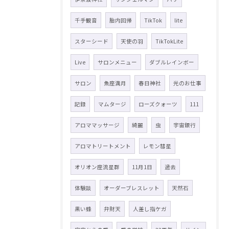
千手観音
胎内回帰
TikTok
lite
スターシード
天使の羽
TikTokLite
Live
サロンメニュー
ダブルレインボー
サロン
魚座満月
春日神社
光のお仕事
記録
マムタージ
ローズクォーツ
111
アロママッサージ
綺麗
虫
宇宙銀行
アロマトリートメント
レモン彗星
オリオン座流星群
11月1日
過去
体験談
オーダーブレスレット
天然石
黒い蜂
弁財天
人差し指ケガ