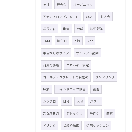
神社
販売会
オーガニック
天使のアロマぱひゅーむ
GSVF
お茶会
群馬の森
散歩
地球
銀河新年
1414
誕生日
入院
222
宇宙からのサイン
サイレント期間
台風の影響
エネルギー安定
ゴールデンタブレットの目醒め
クリアリング
解放
レインドロップ講習
復習
シンクロ
自分
大切
パワー
乙女座新月
デトックス
手作り
酵素
ドリンク
ご紹介動画
遠隔セッション