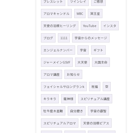
ブレスレット
ツインレイ
ご感想
アロマキャンドル
WBC
冥王星
天使の羽根ヒーリング
YouTube
インスタ
ブログ
1111
宇宙からのメッセージ
エンジェルナンバー
宇宙
ギフト
ジャーメインGSVF
大天使
大国主命
アロマ講座
お知らせ
フェイシャルサロングランk
祝福
空
キラキラ
龍神様
スピリチュアル講座
牡牛座木星期
自分磨き
宇宙の叡智
スピリチュアルアロマ
天使の羽根ピアス