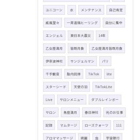
ユニコーン
水
メンテナンス
自己肯定
威風堂々
一斉遠隔ヒーリング
自分に集中
エンジェル
東日本大震災
14年
乙女座満月
皆既月食
乙女座満月皆既月食
伊奈波神社
サンジェルマン
パリ
千手観音
胎内回帰
TikTok
lite
スターシード
天使の羽
TikTokLite
Live
サロンメニュー
ダブルレインボー
サロン
魚座満月
春日神社
光のお仕事
記録
マムタージ
ローズクォーツ
111
アロママッサージ
綺麗
虫
宇宙銀行