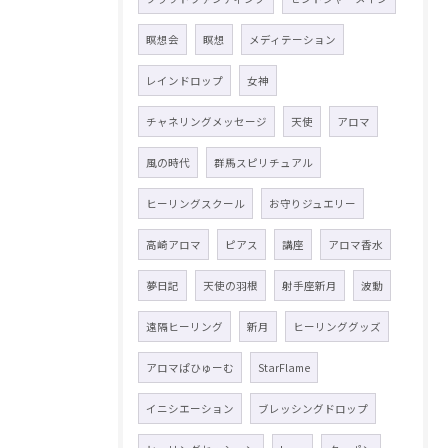
瞑想会
瞑想
メディテーション
レインドロップ
女神
チャネリングメッセージ
天使
アロマ
風の時代
群馬スピリチュアル
ヒーリングスクール
お守りジュエリー
高崎アロマ
ピアス
講座
アロマ香水
夢日記
天使の羽根
射手座新月
波動
遠隔ヒーリング
新月
ヒーリンググッズ
アロマぱひゅーむ
StarFlame
イニシエーション
ブレッシングドロップ