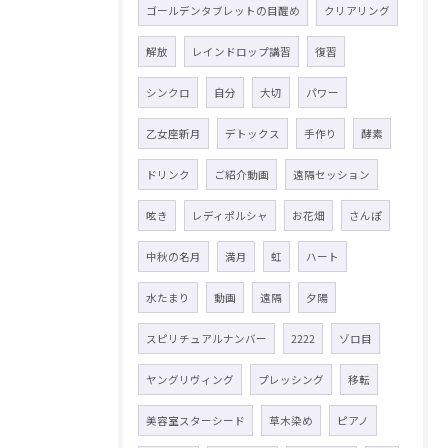
ゴールデンタブレットの目醒め
クリアリング
解放
レインドロップ講習
復習
シンクロ
自分
大切
パワー
乙女座新月
デトックス
手作り
酵素
ドリンク
ご紹介動画
遠隔セッション
呟き
レディポルシャ
お花畑
さんぽ
中秋の名月
満月
虹
ハート
水たまり
動画
遠隔
夕陽
スピリチュアルナンバー
2222
ゾロ目
ヤングリヴィング
プレッシング
移転
美容室スターシード
草木染め
ピアノ