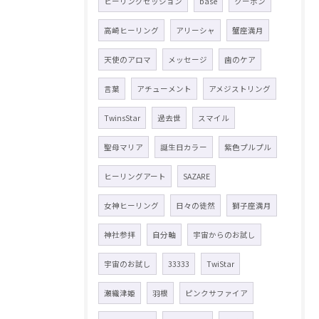
ヒーリングセッション
base
クーポン
高崎ヒーリング
アリーシャ
蟹座満月
天使のアロマ
メッセージ
歯のケア
言葉
アチューメント
アメジストリング
TwinsStar
過去世
スマイル
聖母マリア
誕生日カラー
紫色プルプル
ヒーリングアート
SAZARE
女神ヒーリング
日々の徒然
獅子座満月
神社参拝
自分軸
宇宙からのお試し
宇宙のお試し
33333
TwiStar
瀬織津姫
羽根
ピンクサファイア