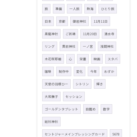
旅
準備
一人旅
熱海
ひとり旅
日本
京都
御岩神社
11月11日
黒龍神社
ご祈祷
11月20日
清水寺
リング
貫前神社
一ノ宮
浅間神社
木花咲耶姫
心
栄養
映画
スタバ
珈琲
制作中
変化
今年
わずか
天使の羽根ひー
シトリン
輝き
大和撫子
セッション
ゴールデンタブレット
目醒め
数字
総社神社
セントジャーメインブレッシングカード
5678