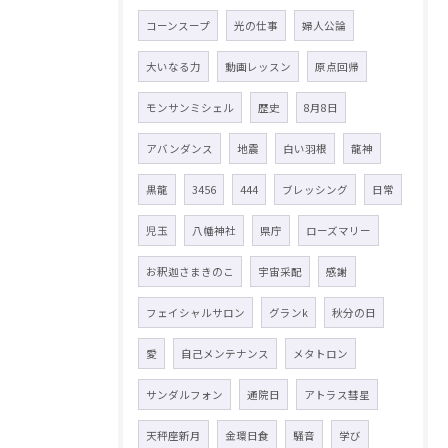
コーンスープ
光の仕事
婦人公論
大いなる力
動画レッスン
原点回帰
モンサンミシェル
歴史
8月8日
アバンダンス
地震
白い羽根
龍神
黒龍
3456
444
ブレッシング
日常
児玉
八幡神社
県庁
ローズマリー
お釈迦さまきのこ
宇宙采配
感謝
フェイシャルサロン
グランk
秋分の日
愛
自己メンテナンス
メタトロン
サンダルフォン
通院日
アトラス彗星
天秤座新月
金環日食
騒音
学び