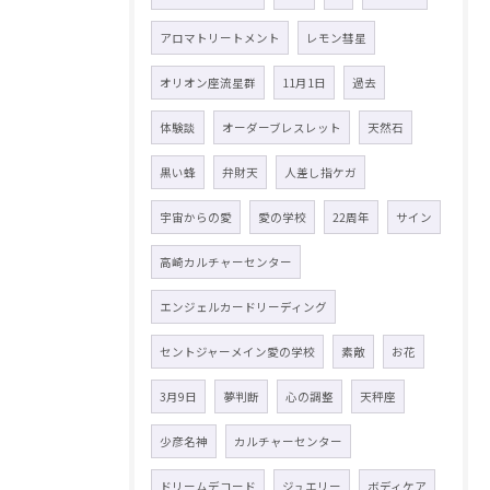
アロマトリートメント
レモン彗星
オリオン座流星群
11月1日
過去
体験談
オーダーブレスレット
天然石
黒い蜂
弁財天
人差し指ケガ
宇宙からの愛
愛の学校
22周年
サイン
高崎カルチャーセンター
エンジェルカードリーディング
セントジャーメイン愛の学校
素敵
お花
3月9日
夢判断
心の調整
天秤座
少彦名神
カルチャーセンター
ドリームデコード
ジュエリー
ボディケア