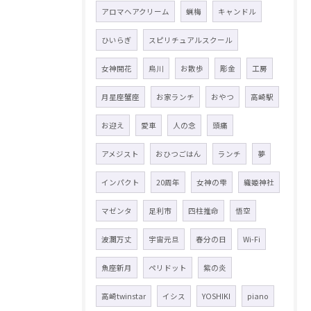
アロマヘアクリーム
蝋梅
キャンドル
ひいらぎ
スピリチュアルスクール
女神開花
烏川
お散歩
彫金
工房
月星座蟹座
お家ランチ
おやつ
高崎駅
お迎え
愛車
人の念
頭痛
アメジスト
おひつごはん
ランチ
夢
インパクト
20周年
女神の雫
織姫神社
マゼンタ
足利市
四柱推命
悟空
波瀾万丈
宇宙元旦
春分の日
Wi-Fi
魚座新月
ペリドット
紫の炎
高崎twinstar
イシス
YOSHIKI
piano