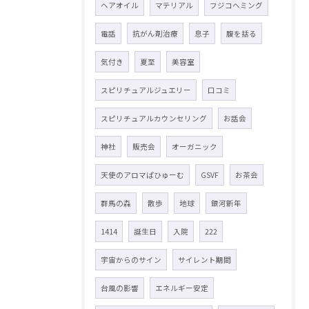
ヘアオイル
マテリアル
フジコヘミング
電話
抗がん剤治療
息子
腹を括る
気付き
夏至
美容室
スピリチュアルジュエリー
口コミ
スピリチュアルカウンセリング
お話会
神社
販売会
オーガニック
天使のアロマぱひゅーむ
GSVF
お茶会
群馬の森
散歩
地球
銀河新年
1414
誕生日
入院
222
宇宙からのサイン
サイレント期間
台風の影響
エネルギー安定