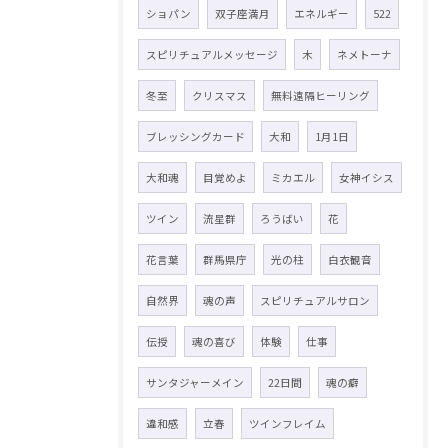
ショパン
双子座満月
エネルギー
522
スピリチュアルメッセージ
木
ネメトーナ
冬至
クリスマス
無料遠隔ヒーリング
ブレッシングカード
大和
1月1日
大和魂
目覚めよ
ミカエル
女神イシス
ツイン
流星群
ろうばい
花
花言葉
群馬県庁
光の柱
白衣観音
自然界
魂の声
スピリチュアルサロン
伝授
魂の喜び
体験
仕事
サンタジャーメイン
22日間
魂の癖
違和感
立春
ツインフレイム