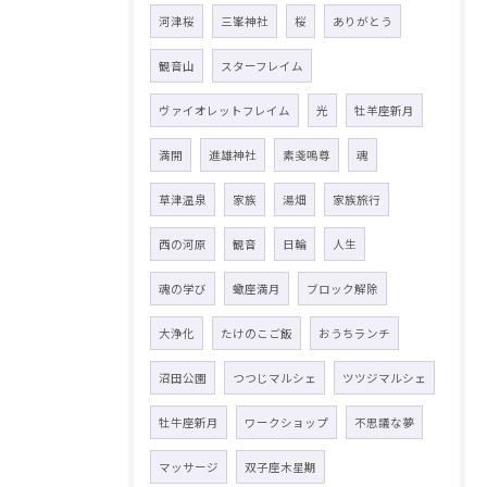
河津桜
三峯神社
桜
ありがとう
観音山
スターフレイム
ヴァイオレットフレイム
光
牡羊座新月
満開
進雄神社
素戔嗚尊
魂
草津温泉
家族
湯畑
家族旅行
西の河原
観音
日輪
人生
魂の学び
蠍座満月
ブロック解除
大浄化
たけのこご飯
おうちランチ
沼田公園
つつじマルシェ
ツツジマルシェ
牡牛座新月
ワークショップ
不思議な夢
マッサージ
双子座木星期