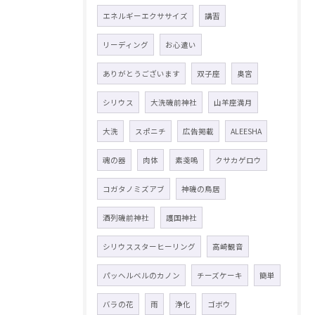
エネルギーエクササイズ
講習
リーディング
お心遣い
ありがとうございます
双子座
奥宮
シリウス
大洗磯前神社
山羊座満月
大洗
スポニチ
広告掲載
ALEESHA
魂の器
肉体
素戔嗚
クサカゲロウ
コガタノミズアブ
神磯の鳥居
酒列磯前神社
護国神社
シリウススターヒーリング
高崎観音
パッヘルベルのカノン
チーズケーキ
簡単
バラの花
雨
浄化
ゴボウ