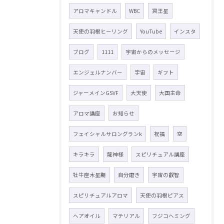
アロマキャンドル
WBC
冥王星
天使の羽根ヒーリング
YouTube
インスタ
ブログ
1111
宇宙からのメッセージ
エンジェルナンバー
宇宙
ギフト
ジャーメインGSVF
大天使
大国主命
アロマ講座
お知らせ
フェイシャルサロングランk
祝福
空
キラキラ
龍神様
スピリチュアル講座
牡牛座木星期
自分磨き
宇宙の叡智
スピリチュアルアロマ
天使の羽根ピアス
ヘアオイル
マテリアル
フジコヘミング