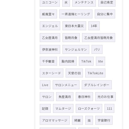
ユニコーン
水
メンテナンス
自己肯定
威風堂々
一斉遠隔ヒーリング
自分に集中
エンジェル
東日本大震災
14年
乙女座満月
皆既月食
乙女座満月皆既月食
伊奈波神社
サンジェルマン
パリ
千手観音
胎内回帰
TikTok
lite
スターシード
天使の羽
TikTokLite
Live
サロンメニュー
ダブルレインボー
サロン
魚座満月
春日神社
光のお仕事
記録
マムタージ
ローズクォーツ
111
アロママッサージ
綺麗
虫
宇宙銀行