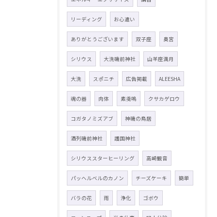
リーディング
お心遣い
ありがとうございます
双子座
奥宮
シリウス
大洗磯前神社
山羊座満月
大洗
スポニチ
広告掲載
ALEESHA
魂の器
肉体
素戔嗚
クサカゲロウ
コガタノミズアブ
神磯の鳥居
酒列磯前神社
護国神社
シリウススターヒーリング
高崎観音
パッヘルベルのカノン
チーズケーキ
簡単
バラの花
雨
浄化
ゴボウ