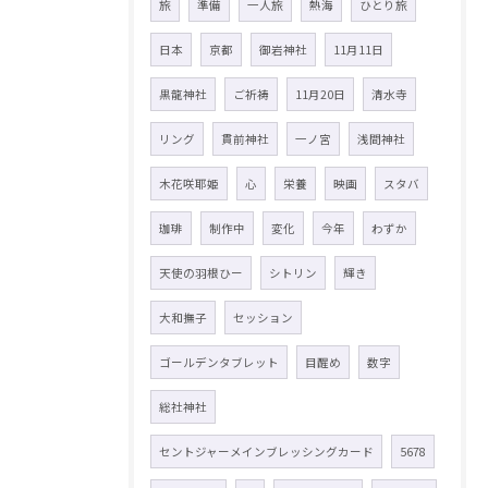
旅
準備
一人旅
熱海
ひとり旅
日本
京都
御岩神社
11月11日
黒龍神社
ご祈祷
11月20日
清水寺
リング
貫前神社
一ノ宮
浅間神社
木花咲耶姫
心
栄養
映画
スタバ
珈琲
制作中
変化
今年
わずか
天使の羽根ひー
シトリン
輝き
大和撫子
セッション
ゴールデンタブレット
目醒め
数字
総社神社
セントジャーメインブレッシングカード
5678