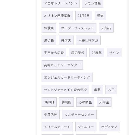
アロマトリートメント
レモン彗星
オリオン座流星群
11月1日
過去
体験談
オーダーブレスレット
天然石
黒い蜂
弁財天
人差し指ケガ
宇宙からの愛
愛の学校
22周年
サイン
高崎カルチャーセンター
エンジェルカードリーディング
セントジャーメイン愛の学校
素敵
お花
3月9日
夢判断
心の調整
天秤座
少彦名神
カルチャーセンター
ドリームデコード
ジュエリー
ボディケア