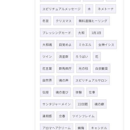
スピリチュアルメッセージ
木
ネメトーナ
冬至
クリスマス
無料遠隔ヒーリング
ブレッシングカード
大和
1月1日
大和魂
目覚めよ
ミカエル
女神イシス
ツイン
流星群
ろうばい
花
花言葉
群馬県庁
光の柱
白衣観音
自然界
魂の声
スピリチュアルサロン
伝授
魂の喜び
体験
仕事
サンタジャーメイン
22日間
魂の癖
違和感
立春
ツインフレイム
アロマヘアクリーム
蝋梅
キャンドル