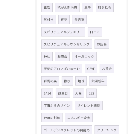
電話
抗がん剤治療
息子
腹を括る
気付き
夏至
美容室
スピリチュアルジュエリー
口コミ
スピリチュアルカウンセリング
お話会
神社
販売会
オーガニック
天使のアロマぱひゅーむ
GSVF
お茶会
群馬の森
散歩
地球
銀河新年
1414
誕生日
入院
222
宇宙からのサイン
サイレント期間
台風の影響
エネルギー安定
ゴールデンタブレットの目醒め
クリアリング