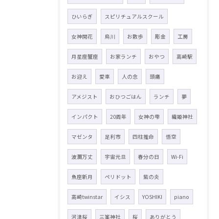
ひいらぎ
スピリチュアルスクール
女神開花
烏川
お散歩
彫金
工房
月星座蟹座
お家ランチ
おやつ
高崎駅
お迎え
愛車
人の念
頭痛
アメジスト
おひつごはん
ランチ
夢
インパクト
20周年
女神の雫
織姫神社
マゼンタ
足利市
四柱推命
悟空
波瀾万丈
宇宙元旦
春分の日
Wi-Fi
魚座新月
ペリドット
紫の炎
高崎twinstar
イシス
YOSHIKI
piano
河津桜
三峯神社
桜
ありがとう