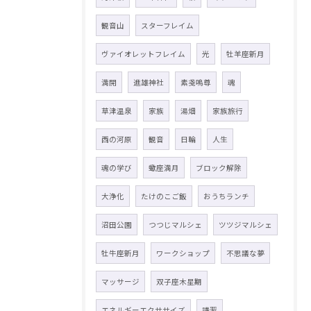
観音山
スターフレイム
ヴァイオレットフレイム
光
牡羊座新月
満開
進雄神社
素戔嗚尊
魂
草津温泉
家族
湯畑
家族旅行
西の河原
観音
日輪
人生
魂の学び
蠍座満月
ブロック解除
大浄化
たけのこご飯
おうちランチ
沼田公園
つつじマルシェ
ツツジマルシェ
牡牛座新月
ワークショップ
不思議な夢
マッサージ
双子座木星期
エネルギーエクササイズ
講習