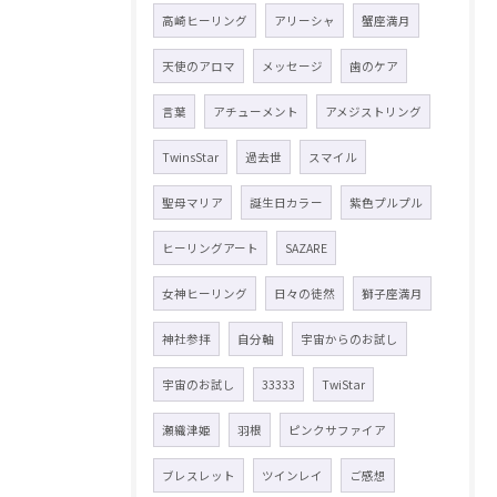
高崎ヒーリング
アリーシャ
蟹座満月
天使のアロマ
メッセージ
歯のケア
言葉
アチューメント
アメジストリング
TwinsStar
過去世
スマイル
聖母マリア
誕生日カラー
紫色プルプル
ヒーリングアート
SAZARE
女神ヒーリング
日々の徒然
獅子座満月
神社参拝
自分軸
宇宙からのお試し
宇宙のお試し
33333
TwiStar
瀬織津姫
羽根
ピンクサファイア
ブレスレット
ツインレイ
ご感想