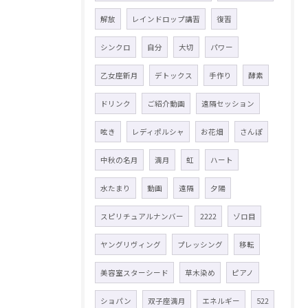
解放
レインドロップ講習
復習
シンクロ
自分
大切
パワー
乙女座新月
デトックス
手作り
酵素
ドリンク
ご紹介動画
遠隔セッション
呟き
レディポルシャ
お花畑
さんぽ
中秋の名月
満月
虹
ハート
水たまり
動画
遠隔
夕陽
スピリチュアルナンバー
2222
ゾロ目
ヤングリヴィング
プレッシング
移転
美容室スターシード
草木染め
ピアノ
ショパン
双子座満月
エネルギー
522