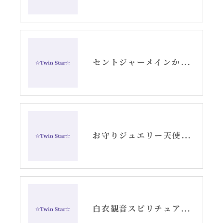
セントジャーメインからのメッセージ・水瓶座新月アリーシャ
お守りジュエリー天使の羽根シルバーピアス
白衣観音スピリチュアル女神開花チーム活動記録YouTube②