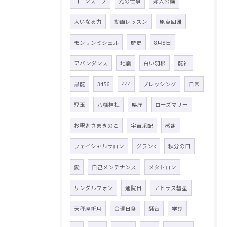
コーンスープ
光の仕事
婦人公論
大いなる力
動画レッスン
原点回帰
モンサンミシェル
歴史
8月8日
アバンダンス
地震
白い羽根
龍神
黒龍
3456
444
ブレッシング
日常
児玉
八幡神社
県庁
ローズマリー
お釈迦さまきのこ
宇宙采配
感謝
フェイシャルサロン
グランk
秋分の日
愛
自己メンテナンス
メタトロン
サンダルフォン
通院日
アトラス彗星
天秤座新月
金環日食
騒音
学び