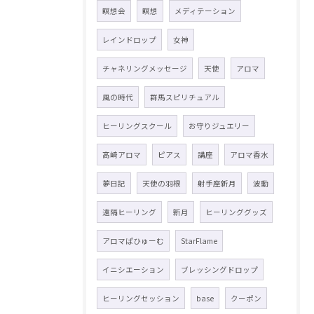
瞑想会
瞑想
メディテーション
レインドロップ
女神
チャネリングメッセージ
天使
アロマ
風の時代
群馬スピリチュアル
ヒーリングスクール
お守りジュエリー
高崎アロマ
ピアス
講座
アロマ香水
夢日記
天使の羽根
射手座新月
波動
遠隔ヒーリング
新月
ヒーリンググッズ
アロマぱひゅーむ
StarFlame
イニシエーション
ブレッシングドロップ
ヒーリングセッション
base
クーポン