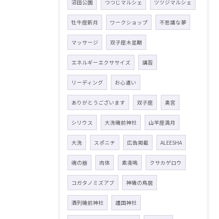
沼田公園
つつじマルシェ
ツツジマルシェ
牡牛座新月
ワークショップ
不思議な夢
マッサージ
双子座木星期
エネルギーエクササイズ
講習
リーディング
お心遣い
ありがとうございます
双子座
奥宮
シリウス
大洗磯前神社
山羊座満月
大洗
スポニチ
広告掲載
ALEESHA
魂の器
肉体
素戔嗚
クサカゲロウ
コガタノミズアブ
神磯の鳥居
酒列磯前神社
護国神社