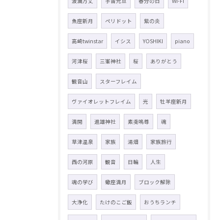
波瀾万丈
宇宙元旦
春分の日
Wi-Fi
魚座新月
ペリドット
紫の炎
高崎twinstar
イシス
YOSHIKI
piano
河津桜
三峯神社
桜
ありがとう
観音山
スターフレイム
ヴァイオレットフレイム
光
牡羊座新月
満開
進雄神社
素戔嗚尊
魂
草津温泉
家族
湯畑
家族旅行
西の河原
観音
日輪
人生
魂の学び
蠍座満月
ブロック解除
大浄化
たけのこご飯
おうちランチ