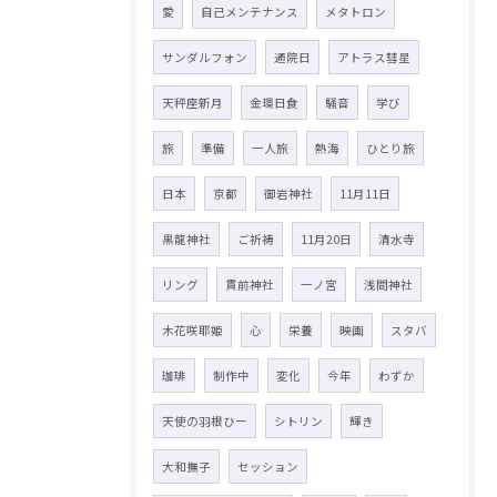
愛
自己メンテナンス
メタトロン
サンダルフォン
通院日
アトラス彗星
天秤座新月
金環日食
騒音
学び
旅
準備
一人旅
熱海
ひとり旅
日本
京都
御岩神社
11月11日
黒龍神社
ご祈祷
11月20日
清水寺
リング
貫前神社
一ノ宮
浅間神社
木花咲耶姫
心
栄養
映画
スタバ
珈琲
制作中
変化
今年
わずか
天使の羽根ひー
シトリン
輝き
大和撫子
セッション