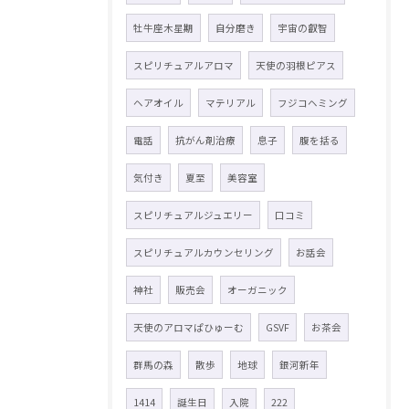
牡牛座木星期
自分磨き
宇宙の叡智
スピリチュアルアロマ
天使の羽根ピアス
ヘアオイル
マテリアル
フジコヘミング
電話
抗がん剤治療
息子
腹を括る
気付き
夏至
美容室
スピリチュアルジュエリー
口コミ
スピリチュアルカウンセリング
お話会
神社
販売会
オーガニック
天使のアロマぱひゅーむ
GSVF
お茶会
群馬の森
散歩
地球
銀河新年
1414
誕生日
入院
222