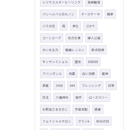
シリウススターヒーリング
高崎観音
パッヘルベルのカノン
チーズケーキ
簡単
バラの花
雨
浄化
ゴボウ
コーンスープ
光の仕事
婦人公論
大いなる力
動画レッスン
原点回帰
モンサンミシェル
歴史
8月8日
アバンダンス
地震
白い羽根
龍神
黒龍
3456
444
ブレッシング
日常
児玉
八幡神社
県庁
ローズマリー
お釈迦さまきのこ
宇宙采配
感謝
フェイシャルサロン
グランk
秋分の日