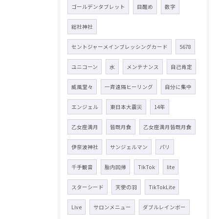
ゴールデンタブレット
目醒め
数字
総社神社
セントジャーメインブレッシングカード
5678
ユニコーン
水
メンテナンス
自己肯定
威風堂々
一斉遠隔ヒーリング
自分に集中
エンジェル
東日本大震災
14年
乙女座満月
皆既月食
乙女座満月皆既月食
伊奈波神社
サンジェルマン
パリ
千手観音
胎内回帰
TikTok
lite
スターシード
天使の羽
TikTokLite
Live
サロンメニュー
ダブルレインボー