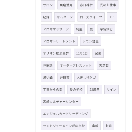
サロン
魚座満月
春日神社
光のお仕事
記録
マムタージ
ローズクォーツ
111
アロママッサージ
綺麗
虫
宇宙銀行
アロマトリートメント
レモン彗星
オリオン座流星群
11月1日
過去
体験談
オーダーブレスレット
天然石
黒い蜂
弁財天
人差し指ケガ
宇宙からの愛
愛の学校
22周年
サイン
高崎カルチャーセンター
エンジェルカードリーディング
セントジャーメイン愛の学校
素敵
お花