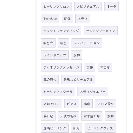
ヒーリングサロン
スピリチュアル
オーラ
TwinStar
開運
お守り
クラウドファンディング
セントジャーメイン
瞑想会
瞑想
メディテーション
レインドロップ
女神
チャネリングメッセージ
天使
アロマ
風の時代
群馬スピリチュアル
ヒーリングスクール
お守りジュエリー
高崎アロマ
ピアス
講座
アロマ香水
夢日記
天使の羽根
射手座新月
波動
遠隔ヒーリング
新月
ヒーリンググッズ