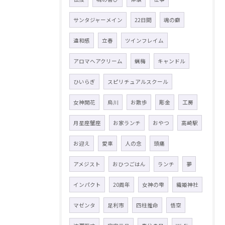
サンタジャーメイン
22日間
魂の癖
違和感
立春
ツインフレイム
アロマヘアクリーム
蝋梅
キャンドル
ひいらぎ
スピリチュアルスクール
女神開花
烏川
お散歩
彫金
工房
月星座蟹座
お家ランチ
おやつ
高崎駅
お迎え
愛車
人の念
頭痛
アメジスト
おひつごはん
ランチ
夢
インパクト
20周年
女神の雫
織姫神社
マゼンタ
足利市
四柱推命
悟空