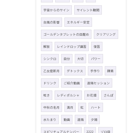
宇宙からのサイン
サイレント期間
台風の影響
エネルギー安定
ゴールデンタブレットの目醒め
クリアリング
解放
レインドロップ講習
復習
シンクロ
自分
大切
パワー
乙女座新月
デトックス
手作り
酵素
ドリンク
ご紹介動画
遠隔セッション
呟き
レディポルシャ
お花畑
さんぽ
中秋の名月
満月
虹
ハート
水たまり
動画
遠隔
夕陽
スピリチュアルナンバー
2222
ゾロ目