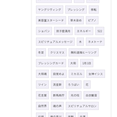
ヤングリヴィング
プレッシング
移転
美容室スターシード
草木染め
ピアノ
ショパン
双子座満月
エネルギー
522
スピリチュアルメッセージ
木
ネメトーナ
冬至
クリスマス
無料遠隔ヒーリング
ブレッシングカード
大和
1月1日
大和魂
目覚めよ
ミカエル
女神イシス
ツイン
流星群
ろうばい
花
花言葉
群馬県庁
光の柱
白衣観音
自然界
魂の声
スピリチュアルサロン
伝授
魂の喜び
体験
仕事