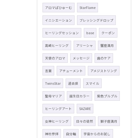
アロマぱひゅーむ
StarFlame
イニシエーション
ブレッシングドロップ
ヒーリングセッション
base
クーポン
高崎ヒーリング
アリーシャ
蟹座満月
天使のアロマ
メッセージ
歯のケア
言葉
アチューメント
アメジストリング
TwinsStar
過去世
スマイル
聖母マリア
誕生日カラー
紫色プルプル
ヒーリングアート
SAZARE
女神ヒーリング
日々の徒然
獅子座満月
神社参拝
自分軸
宇宙からのお試し