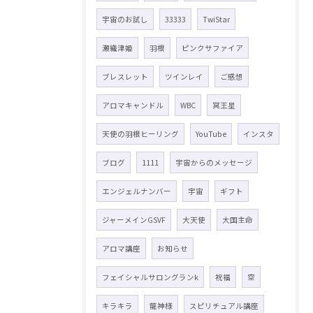
宇宙のお試し
33333
TwiStar
瀬織津姫
羽根
ピンクサファイア
ブレスレット
ツインレイ
ご感想
アロマキャンドル
WBC
冥王星
天使の羽根ヒーリング
YouTube
インスタ
ブログ
1111
宇宙からのメッセージ
エンジェルナンバー
宇宙
ギフト
ジャーメインGSVF
大天使
大国主命
アロマ講座
お知らせ
フェイシャルサロングランk
祝福
空
キラキラ
龍神様
スピリチュアル講座