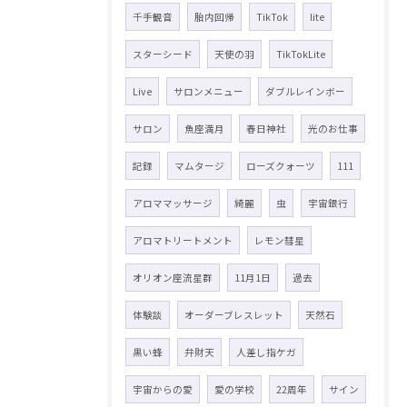
千手観音
胎内回帰
TikTok
lite
スターシード
天使の羽
TikTokLite
Live
サロンメニュー
ダブルレインボー
サロン
魚座満月
春日神社
光のお仕事
記録
マムタージ
ローズクォーツ
111
アロママッサージ
綺麗
虫
宇宙銀行
アロマトリートメント
レモン彗星
オリオン座流星群
11月1日
過去
体験談
オーダーブレスレット
天然石
黒い蜂
弁財天
人差し指ケガ
宇宙からの愛
愛の学校
22周年
サイン