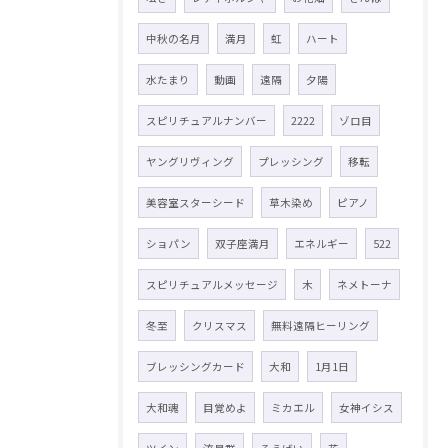
中秋の名月
満月
虹
ハート
水たまり
動画
遠隔
夕陽
スピリチュアルナンバー
2222
ゾロ目
ヤングリヴィング
プレッシング
移転
美容室スターシード
草木染め
ピアノ
ショパン
双子座満月
エネルギー
522
スピリチュアルメッセージ
木
ネメトーナ
冬至
クリスマス
無料遠隔ヒーリング
ブレッシングカード
大和
1月1日
大和魂
目覚めよ
ミカエル
女神イシス