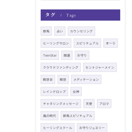
タグ
Tags
群馬
占い
カウンセリング
ヒーリングサロン
スピリチュアル
オーラ
TwinStar
開運
お守り
クラウドファンディング
セントジャーメイン
瞑想会
瞑想
メディテーション
レインドロップ
女神
チャネリングメッセージ
天使
アロマ
風の時代
群馬スピリチュアル
ヒーリングスクール
お守りジュエリー