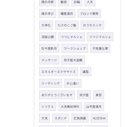
西の河原
観音
日輪
人生
魂の学び
蠍座満月
ブロック解除
大浄化
たけのこご飯
おうちランチ
沼田公園
つつじマルシェ
ツツジマルシェ
牡牛座新月
ワークショップ
不思議な夢
マッサージ
双子座木星期
エネルギーエクササイズ
講習
リーディング
お心遣い
ありがとうございます
双子座
奥宮
シリウス
大洗磯前神社
山羊座満月
大洗
スポニチ
広告掲載
ALEESHA