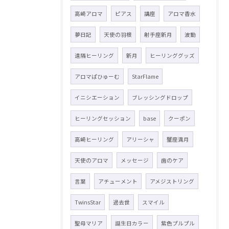
高崎アロマ
ピアス
講座
アロマ香水
夢日記
天使の羽根
射手座新月
波動
遠隔ヒーリング
新月
ヒーリンググッズ
アロマぱひゅーむ
StarFlame
イニシエーション
ブレッシングドロップ
ヒーリングセッション
base
クーポン
高崎ヒーリング
アリーシャ
蟹座満月
天使のアロマ
メッセージ
歯のケア
言葉
アチューメント
アメジストリング
TwinsStar
過去世
スマイル
聖母マリア
誕生日カラー
紫色プルプル