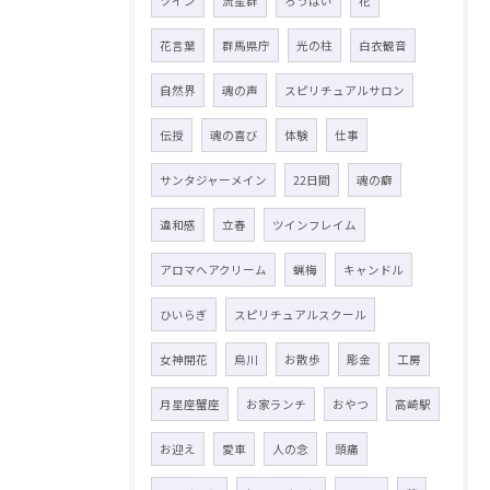
ツイン
流星群
ろうばい
花
花言葉
群馬県庁
光の柱
白衣観音
自然界
魂の声
スピリチュアルサロン
伝授
魂の喜び
体験
仕事
サンタジャーメイン
22日間
魂の癖
違和感
立春
ツインフレイム
アロマヘアクリーム
蝋梅
キャンドル
ひいらぎ
スピリチュアルスクール
女神開花
烏川
お散歩
彫金
工房
月星座蟹座
お家ランチ
おやつ
高崎駅
お迎え
愛車
人の念
頭痛