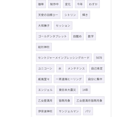
珈琲
制作中
変化
今年
わずか
天使の羽根ひー
シトリン
輝き
大和撫子
セッション
ゴールデンタブレット
目醒め
数字
総社神社
セントジャーメインブレッシングカード
5678
ユニコーン
水
メンテナンス
自己肯定
威風堂々
一斉遠隔ヒーリング
自分に集中
エンジェル
東日本大震災
14年
乙女座満月
皆既月食
乙女座満月皆既月食
伊奈波神社
サンジェルマン
パリ