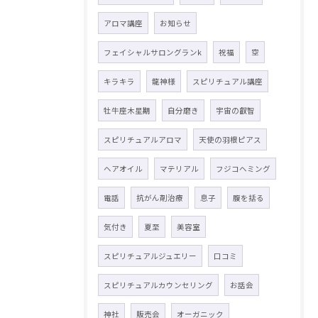
アロマ講座
お知らせ
フェイシャルサロングランk
祝福
空
キラキラ
龍神様
スピリチュアル講座
牡牛座木星期
自分磨き
宇宙の叡智
スピリチュアルアロマ
天使の羽根ピアス
ヘアオイル
マテリアル
フジコヘミング
電話
抗がん剤治療
息子
腹を括る
気付き
夏至
美容室
スピリチュアルジュエリー
口コミ
スピリチュアルカウンセリング
お話会
神社
販売会
オーガニック