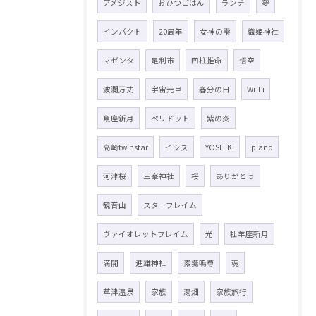
アメジスト
おひつごはん
ランチ
夢
インパクト
20周年
女神の雫
織姫神社
マゼンタ
足利市
四柱推命
悟空
波瀾万丈
宇宙元旦
春分の日
Wi-Fi
魚座新月
ペリドット
紫の炎
高崎twinstar
イシス
YOSHIKI
piano
河津桜
三峯神社
桜
ありがとう
観音山
スターフレイム
ヴァイオレットフレイム
光
牡羊座新月
満開
進雄神社
素戔嗚尊
魂
草津温泉
家族
湯畑
家族旅行