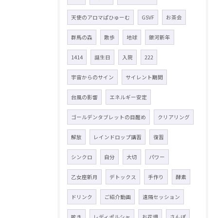
天使のアロマぱひゅーむ
GSVF
お茶会
群馬の森
散歩
地球
銀河新年
1414
誕生日
入院
222
宇宙からのサイン
サイレント期間
台風の影響
エネルギー安定
ゴールデンタブレットの目醒め
クリアリング
解放
レインドロップ講習
復習
シンクロ
自分
大切
パワー
乙女座新月
デトックス
手作り
酵素
ドリンク
ご紹介動画
遠隔セッション
呟き
レディポルシャ
お花畑
さんぽ