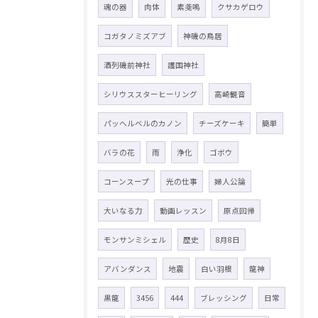
魂の器
肉体
素戔嗚
クサカゲロウ
コガタノミズアブ
神磯の鳥居
酒列磯前神社
護国神社
シリウススターヒーリング
高崎観音
パッヘルベルのカノン
チーズケーキ
簡単
バラの花
雨
浄化
ゴボウ
コーンスープ
光の仕事
婦人公論
大いなる力
動画レッスン
原点回帰
モンサンミシェル
歴史
8月8日
アバンダンス
地震
白い羽根
龍神
黒龍
3456
444
ブレッシング
日常