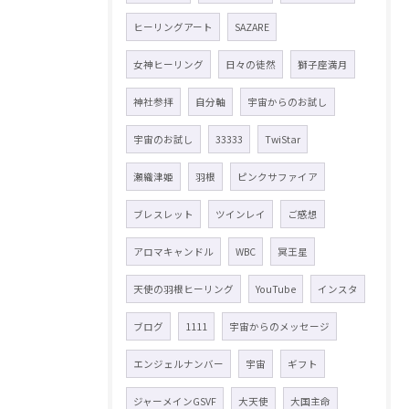
ヒーリングアート
SAZARE
女神ヒーリング
日々の徒然
獅子座満月
神社参拝
自分軸
宇宙からのお試し
宇宙のお試し
33333
TwiStar
瀬織津姫
羽根
ピンクサファイア
ブレスレット
ツインレイ
ご感想
アロマキャンドル
WBC
冥王星
天使の羽根ヒーリング
YouTube
インスタ
ブログ
1111
宇宙からのメッセージ
エンジェルナンバー
宇宙
ギフト
ジャーメインGSVF
大天使
大国主命