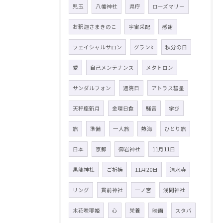
児玉
八幡神社
県庁
ローズマリー
お釈迦さまきのこ
宇宙采配
感謝
フェイシャルサロン
グランk
秋分の日
愛
自己メンテナンス
メタトロン
サンダルフォン
通院日
アトラス彗星
天秤座新月
金環日食
騒音
学び
旅
準備
一人旅
熱海
ひとり旅
日本
京都
御岩神社
11月11日
黒龍神社
ご祈祷
11月20日
清水寺
リング
貫前神社
一ノ宮
浅間神社
木花咲耶姫
心
栄養
映画
スタバ