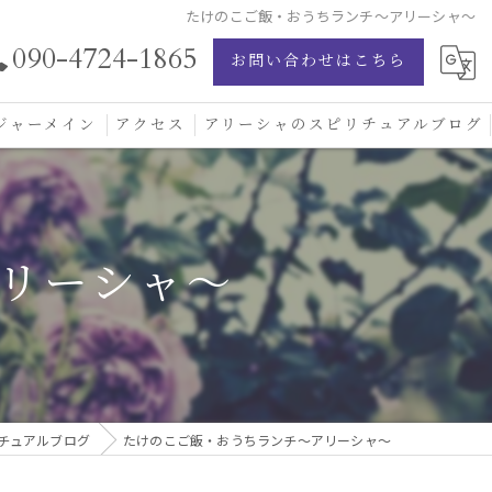
たけのこご飯・おうちランチ〜アリーシャ〜
090-4724-1865
お問い合わせはこちら
ジャーメイン
アクセス
アリーシャのスピリチュアルブログ
ジャーメイン愛の学校
ジャーメインブレッシングカード
リーシャ〜
ジュエリー
チュアルブログ
たけのこご飯・おうちランチ〜アリーシャ〜