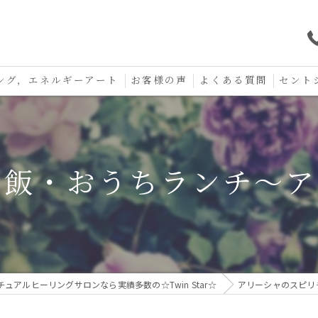
ング，エネルギーアート
お客様の声
よくある質問
セント
口コミ
セント
セント
ご飯・おうちランチ〜ア
お守り
ュアルヒーリングサロンなら実績多数の☆Twin Star☆
アリーシャのスピリ