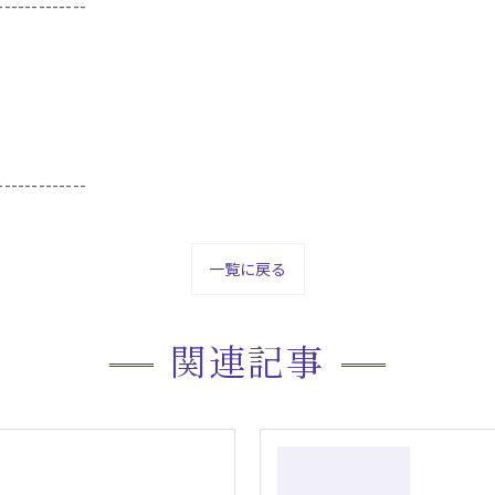
-------------
-------------
一覧に戻る
関連記事