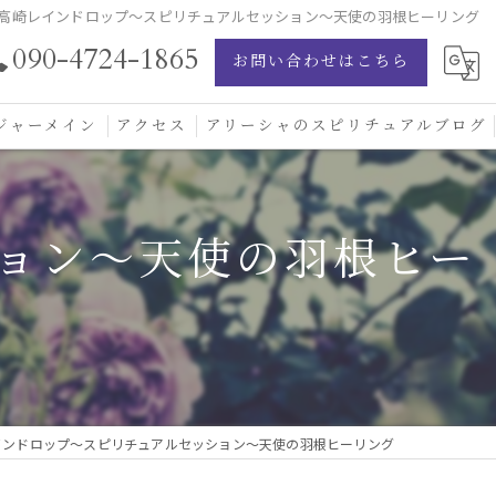
高崎レインドロップ〜スピリチュアルセッション〜天使の羽根ヒーリング
090-4724-1865
お問い合わせはこちら
ジャーメイン
アクセス
アリーシャのスピリチュアルブログ
ジャーメイン愛の学校
ョン〜天使の羽根ヒー
ジャーメインブレッシングカード
ジュエリー
インドロップ〜スピリチュアルセッション〜天使の羽根ヒーリング