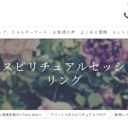
ング，エネルギーアート
お客様の声
よくある質問
セント
口コミ
セント
〜スピリチュアルセッシ
セント
リング
お守り
多数の☆Twin Star☆
アリーシャのスピリチュアルブログ
群馬レ