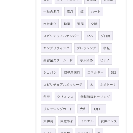
中秋の名月
満月
虹
ハート
水たまり
動画
遠隔
夕陽
スピリチュアルナンバー
2222
ゾロ目
ヤングリヴィング
プレッシング
移転
美容室スターシード
草木染め
ピアノ
ショパン
双子座満月
エネルギー
522
スピリチュアルメッセージ
木
ネメトーナ
冬至
クリスマス
無料遠隔ヒーリング
ブレッシングカード
大和
1月1日
大和魂
目覚めよ
ミカエル
女神イシス