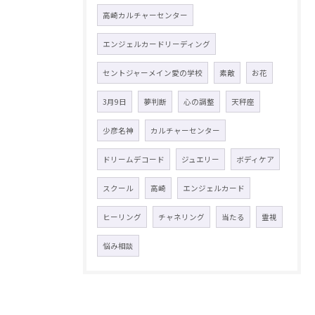
高崎カルチャーセンター
エンジェルカードリーディング
セントジャーメイン愛の学校
素敵
お花
3月9日
夢判断
心の調整
天秤座
少彦名神
カルチャーセンター
ドリームデコード
ジュエリー
ボディケア
スクール
高崎
エンジェルカード
ヒーリング
チャネリング
当たる
霊視
悩み相談