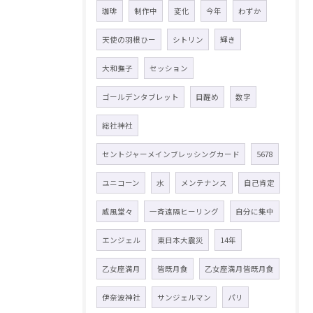
珈琲
制作中
変化
今年
わずか
天使の羽根ひー
シトリン
輝き
大和撫子
セッション
ゴールデンタブレット
目醒め
数字
総社神社
セントジャーメインブレッシングカード
5678
ユニコーン
水
メンテナンス
自己肯定
威風堂々
一斉遠隔ヒーリング
自分に集中
エンジェル
東日本大震災
14年
乙女座満月
皆既月食
乙女座満月皆既月食
伊奈波神社
サンジェルマン
パリ