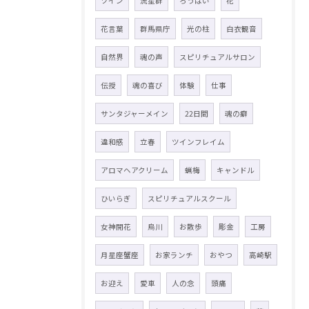
ツイン
流星群
ろうばい
花
花言葉
群馬県庁
光の柱
白衣観音
自然界
魂の声
スピリチュアルサロン
伝授
魂の喜び
体験
仕事
サンタジャーメイン
22日間
魂の癖
違和感
立春
ツインフレイム
アロマヘアクリーム
蝋梅
キャンドル
ひいらぎ
スピリチュアルスクール
女神開花
烏川
お散歩
彫金
工房
月星座蟹座
お家ランチ
おやつ
高崎駅
お迎え
愛車
人の念
頭痛