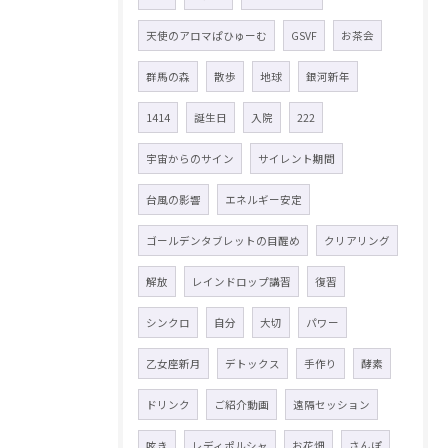
天使のアロマぱひゅーむ
GSVF
お茶会
群馬の森
散歩
地球
銀河新年
1414
誕生日
入院
222
宇宙からのサイン
サイレント期間
台風の影響
エネルギー安定
ゴールデンタブレットの目醒め
クリアリング
解放
レインドロップ講習
復習
シンクロ
自分
大切
パワー
乙女座新月
デトックス
手作り
酵素
ドリンク
ご紹介動画
遠隔セッション
呟き
レディポルシャ
お花畑
さんぽ