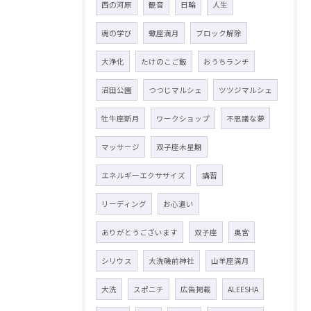
西の河原
観音
日輪
人生
魂の学び
蠍座満月
ブロック解除
大浄化
たけのこご飯
おうちランチ
沼田公園
つつじマルシェ
ツツジマルシェ
牡牛座新月
ワークショップ
不思議な夢
マッサージ
双子座木星期
エネルギーエクササイズ
講習
リーディング
お心遣い
ありがとうございます
双子座
奥宮
シリウス
大洗磯前神社
山羊座満月
大洗
スポニチ
広告掲載
ALEESHA