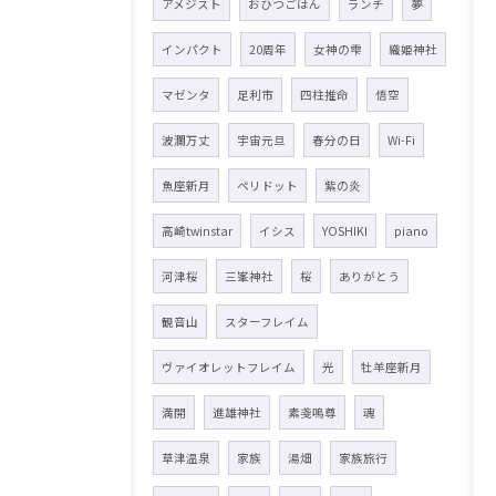
アメジスト
おひつごはん
ランチ
夢
インパクト
20周年
女神の雫
織姫神社
マゼンタ
足利市
四柱推命
悟空
波瀾万丈
宇宙元旦
春分の日
Wi-Fi
魚座新月
ペリドット
紫の炎
高崎twinstar
イシス
YOSHIKI
piano
河津桜
三峯神社
桜
ありがとう
観音山
スターフレイム
ヴァイオレットフレイム
光
牡羊座新月
満開
進雄神社
素戔嗚尊
魂
草津温泉
家族
湯畑
家族旅行