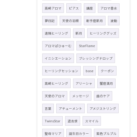
高崎アロマ
ピアス
講座
アロマ香水
夢日記
天使の羽根
射手座新月
波動
遠隔ヒーリング
新月
ヒーリンググッズ
アロマぱひゅーむ
StarFlame
イニシエーション
ブレッシングドロップ
ヒーリングセッション
base
クーポン
高崎ヒーリング
アリーシャ
蟹座満月
天使のアロマ
メッセージ
歯のケア
言葉
アチューメント
アメジストリング
TwinsStar
過去世
スマイル
聖母マリア
誕生日カラー
紫色プルプル