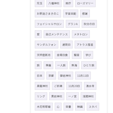
児玉
八幡神社
県庁
ローズマリー
お釈迦さまきのこ
宇宙采配
感謝
フェイシャルサロン
グランk
秋分の日
愛
自己メンテナンス
メタトロン
サンダルフォン
通院日
アトラス彗星
天秤座新月
金環日食
騒音
学び
旅
準備
一人旅
熱海
ひとり旅
日本
京都
御岩神社
11月11日
黒龍神社
ご祈祷
11月20日
清水寺
リング
貫前神社
一ノ宮
浅間神社
木花咲耶姫
心
栄養
映画
スタバ