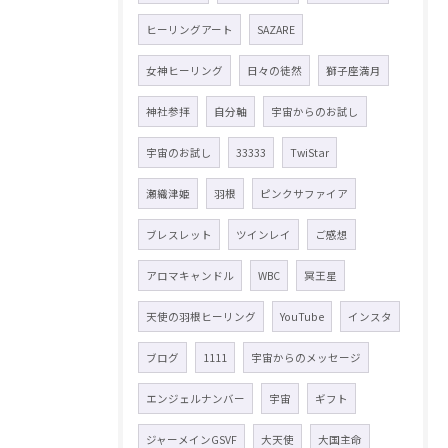
ヒーリングアート
SAZARE
女神ヒーリング
日々の徒然
獅子座満月
神社参拝
自分軸
宇宙からのお試し
宇宙のお試し
33333
TwiStar
瀬織津姫
羽根
ピンクサファイア
ブレスレット
ツインレイ
ご感想
アロマキャンドル
WBC
冥王星
天使の羽根ヒーリング
YouTube
インスタ
ブログ
1111
宇宙からのメッセージ
エンジェルナンバー
宇宙
ギフト
ジャーメインGSVF
大天使
大国主命