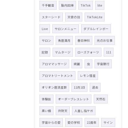
千手観音
胎内回帰
TikTok
lite
スターシード
天使の羽
TikTokLite
Live
サロンメニュー
ダブルレインボー
サロン
魚座満月
春日神社
光のお仕事
記録
マムタージ
ローズクォーツ
111
アロママッサージ
綺麗
虫
宇宙銀行
アロマトリートメント
レモン彗星
オリオン座流星群
11月1日
過去
体験談
オーダーブレスレット
天然石
黒い蜂
弁財天
人差し指ケガ
宇宙からの愛
愛の学校
22周年
サイン