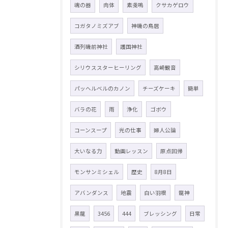
魂の器
肉体
素戔嗚
クサカゲロウ
コガタノミズアブ
神磯の鳥居
酒列磯前神社
護国神社
シリウススターヒーリング
高崎観音
パッヘルベルのカノン
チーズケーキ
簡単
バラの花
雨
浄化
ゴボウ
コーンスープ
光の仕事
婦人公論
大いなる力
動画レッスン
原点回帰
モンサンミシェル
歴史
8月8日
アバンダンス
地震
白い羽根
龍神
黒龍
3456
444
ブレッシング
日常