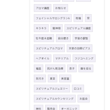
アロマ講座
お知らせ
フェイシャルサロングランk
祝福
空
キラキラ
龍神様
スピリチュアル講座
牡牛座木星期
自分磨き
宇宙の叡智
スピリチュアルアロマ
天使の羽根ピアス
ヘアオイル
マテリアル
フジコヘミング
電話
抗がん剤治療
息子
腹を括る
気付き
夏至
美容室
スピリチュアルジュエリー
口コミ
スピリチュアルカウンセリング
お話会
神社
販売会
オーガニック