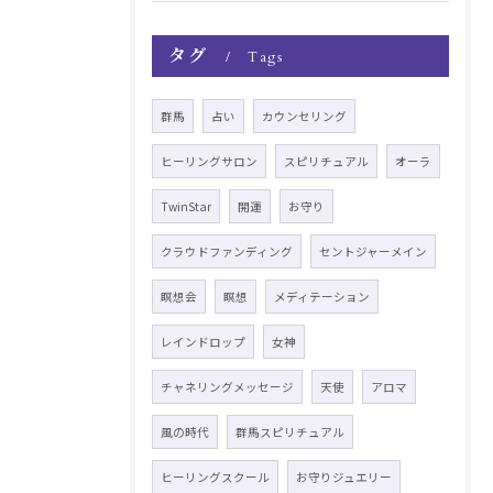
タグ
Tags
群馬
占い
カウンセリング
ヒーリングサロン
スピリチュアル
オーラ
TwinStar
開運
お守り
クラウドファンディング
セントジャーメイン
瞑想会
瞑想
メディテーション
レインドロップ
女神
チャネリングメッセージ
天使
アロマ
風の時代
群馬スピリチュアル
ヒーリングスクール
お守りジュエリー