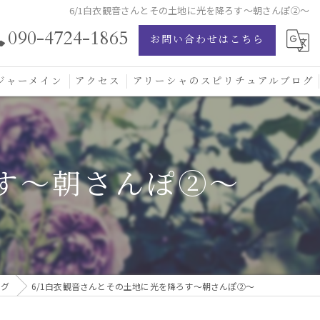
6/1白衣観音さんとその土地に光を降ろす〜朝さんぽ②〜
090-4724-1865
お問い合わせはこちら
ジャーメイン
アクセス
アリーシャのスピリチュアルブログ
ジャーメイン愛の学校
ジャーメインブレッシングカード
ろす〜朝さんぽ②〜
ジュエリー
ログ
6/1白衣観音さんとその土地に光を降ろす〜朝さんぽ②〜