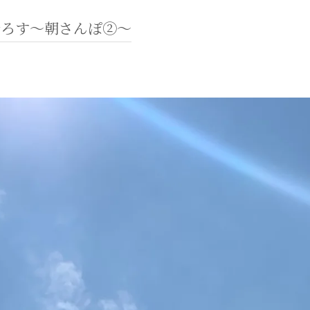
降ろす〜朝さんぽ②〜