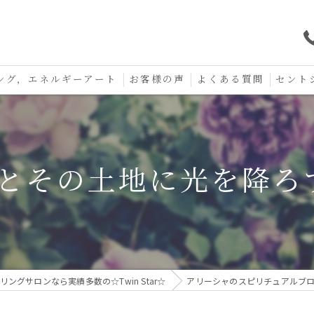
ング，エネルギーアート
お客様の声
よくある質問
セント
口コミ
セント
セント
んとその土地に光を降
お守り
ングサロンなら実績多数の☆Twin Star☆
アリーシャのスピリチュアルブ