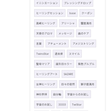
イニシエーション
ブレッシングドロップ
ヒーリングセッション
base
クーポン
高崎ヒーリング
アリーシャ
蟹座満月
天使のアロマ
メッセージ
歯のケア
言葉
アチューメント
アメジストリング
TwinsStar
過去世
スマイル
聖母マリア
誕生日カラー
紫色プルプル
ヒーリングアート
SAZARE
女神ヒーリング
日々の徒然
獅子座満月
神社参拝
自分軸
宇宙からのお試し
宇宙のお試し
33333
TwiStar