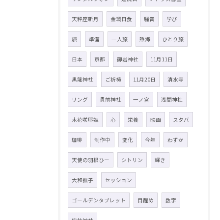
天秤座新月
金環日食
騒音
学び
旅
準備
一人旅
熱海
ひとり旅
日本
京都
御岩神社
11月11日
黒龍神社
ご祈祷
11月20日
清水寺
リング
貫前神社
一ノ宮
浅間神社
木花咲耶姫
心
栄養
映画
スタバ
珈琲
制作中
変化
今年
わずか
天使の羽根ひー
シトリン
輝き
大和撫子
セッション
ゴールデンタブレット
目醒め
数字