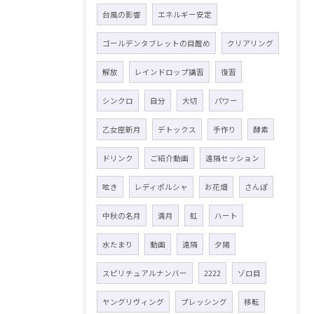
台風の影響
エネルギー安定
ゴールデンタブレットの目醒め
クリアリング
解放
レインドロップ講習
復習
シンクロ
自分
大切
パワー
乙女座新月
デトックス
手作り
酵素
ドリンク
ご紹介動画
遠隔セッション
呟き
レディポルシャ
お花畑
さんぽ
中秋の名月
満月
虹
ハート
水たまり
動画
遠隔
夕陽
スピリチュアルナンバー
2222
ゾロ目
ヤングリヴィング
プレッシング
移転