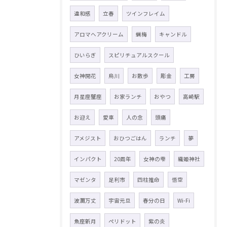
違和感
立春
ツインフレイム
アロマヘアクリーム
蝋梅
キャンドル
ひいらぎ
スピリチュアルスクール
女神開花
烏川
お散歩
彫金
工房
月星座蟹座
お家ランチ
おやつ
高崎駅
お迎え
愛車
人の念
頭痛
アメジスト
おひつごはん
ランチ
夢
インパクト
20周年
女神の雫
織姫神社
マゼンタ
足利市
四柱推命
悟空
波瀾万丈
宇宙元旦
春分の日
Wi-Fi
魚座新月
ペリドット
紫の炎