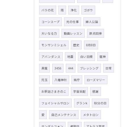
バラの花
雨
浄化
ゴボウ
コーンスープ
光の仕事
婦人公論
大いなる力
動画レッスン
原点回帰
モンサンミシェル
歴史
8月8日
アバンダンス
地震
白い羽根
龍神
黒龍
3456
444
ブレッシング
日常
児玉
八幡神社
県庁
ローズマリー
お釈迦さまきのこ
宇宙采配
感謝
フェイシャルサロン
グランk
秋分の日
愛
自己メンテナンス
メタトロン
サンダルフォン
通院日
アトラス彗星