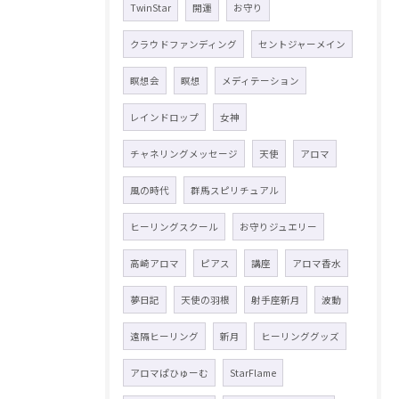
TwinStar
開運
お守り
クラウドファンディング
セントジャーメイン
瞑想会
瞑想
メディテーション
レインドロップ
女神
チャネリングメッセージ
天使
アロマ
風の時代
群馬スピリチュアル
ヒーリングスクール
お守りジュエリー
高崎アロマ
ピアス
講座
アロマ香水
夢日記
天使の羽根
射手座新月
波動
遠隔ヒーリング
新月
ヒーリンググッズ
アロマぱひゅーむ
StarFlame