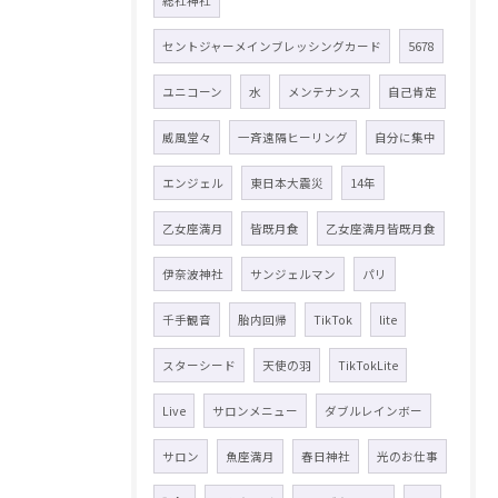
総社神社
セントジャーメインブレッシングカード
5678
ユニコーン
水
メンテナンス
自己肯定
威風堂々
一斉遠隔ヒーリング
自分に集中
エンジェル
東日本大震災
14年
乙女座満月
皆既月食
乙女座満月皆既月食
伊奈波神社
サンジェルマン
パリ
千手観音
胎内回帰
TikTok
lite
スターシード
天使の羽
TikTokLite
Live
サロンメニュー
ダブルレインボー
サロン
魚座満月
春日神社
光のお仕事