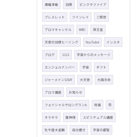
瀬織津姫
羽根
ピンクサファイア
ブレスレット
ツインレイ
ご感想
アロマキャンドル
WBC
冥王星
天使の羽根ヒーリング
YouTube
インスタ
ブログ
1111
宇宙からのメッセージ
エンジェルナンバー
宇宙
ギフト
ジャーメインGSVF
大天使
大国主命
アロマ講座
お知らせ
フェイシャルサロングランk
祝福
空
キラキラ
龍神様
スピリチュアル講座
牡牛座木星期
自分磨き
宇宙の叡智