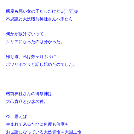
態度も悪い女の子だったけどψ(｀∇´)ψ
不思議と大洗磯前神社さんへ来たら
何かが抜けていって
クリアになったのは分かった。
帰り道、私は数ヶ月ぶりに
ポツリポツリと話し始めたのでした。
磯前神社さんの御祭神は
大己貴命と少彦名神。
今、思えば
生まれて来るたびに何度も何度も
お世話になっている大己貴命＝大国主命