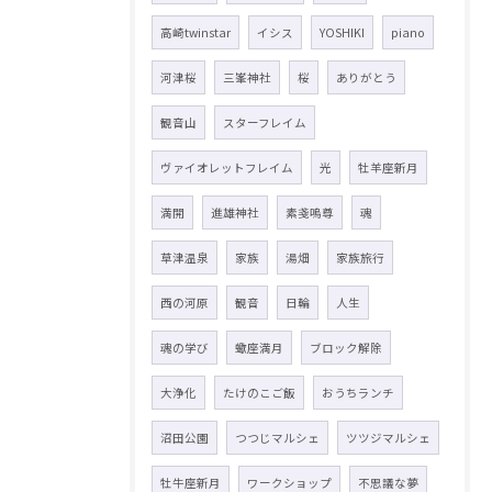
高崎twinstar
イシス
YOSHIKI
piano
河津桜
三峯神社
桜
ありがとう
観音山
スターフレイム
ヴァイオレットフレイム
光
牡羊座新月
満開
進雄神社
素戔嗚尊
魂
草津温泉
家族
湯畑
家族旅行
西の河原
観音
日輪
人生
魂の学び
蠍座満月
ブロック解除
大浄化
たけのこご飯
おうちランチ
沼田公園
つつじマルシェ
ツツジマルシェ
牡牛座新月
ワークショップ
不思議な夢