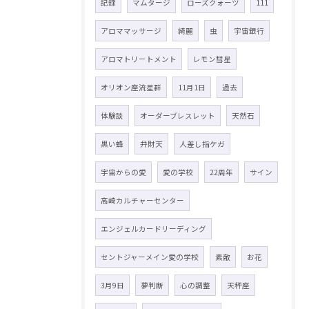
記録
マムタージ
ローズクォーツ
111
アロママッサージ
綺麗
虫
宇宙銀行
アロマトリートメント
レモン彗星
オリオン座流星群
11月1日
過去
体験談
オーダーブレスレット
天然石
黒い蜂
弁財天
人差し指ケガ
宇宙からの愛
愛の学校
22周年
サイン
高崎カルチャーセンター
エンジェルカードリーディング
セントジャーメイン愛の学校
素敵
お花
3月9日
夢判断
心の調整
天秤座