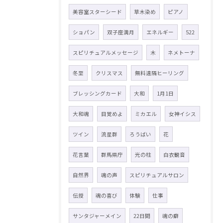
美容室スターシード
草木染め
ピアノ
ショパン
双子座満月
エネルギー
522
スピリチュアルメッセージ
木
ネメトーナ
冬至
クリスマス
無料遠隔ヒーリング
ブレッシングカード
大和
1月1日
大和魂
目覚めよ
ミカエル
女神イシス
ツイン
流星群
ろうばい
花
花言葉
群馬県庁
光の柱
白衣観音
自然界
魂の声
スピリチュアルサロン
伝授
魂の喜び
体験
仕事
サンタジャーメイン
22日間
魂の癖