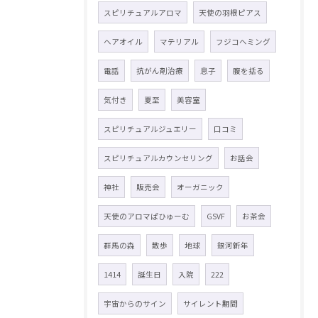
スピリチュアルアロマ
天使の羽根ピアス
ヘアオイル
マテリアル
フジコヘミング
電話
抗がん剤治療
息子
腹を括る
気付き
夏至
美容室
スピリチュアルジュエリー
口コミ
スピリチュアルカウンセリング
お話会
神社
販売会
オーガニック
天使のアロマぱひゅーむ
GSVF
お茶会
群馬の森
散歩
地球
銀河新年
1414
誕生日
入院
222
宇宙からのサイン
サイレント期間