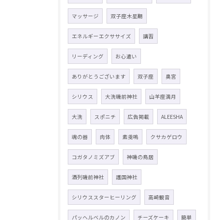
マッサージ
双子座木星期
エネルギーエクササイズ
講習
リーディング
お心遣い
ありがとうございます
双子座
奥宮
シリウス
大洗磯前神社
山羊座満月
大洗
スポニチ
広告掲載
ALEESHA
魂の器
肉体
素戔嗚
クサカゲロウ
コガタノミズアブ
神磯の鳥居
酒列磯前神社
護国神社
シリウススターヒーリング
高崎観音
パッヘルベルのカノン
チーズケーキ
簡単