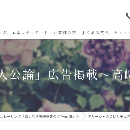
ング，エネルギーアート
お客様の声
よくある質問
セント
口コミ
セント
セント
人公論」広告掲載〜高崎T
お守り
ヒーリングサロンなら実績多数の☆Twin Star☆
アリーシャのスピリチュ