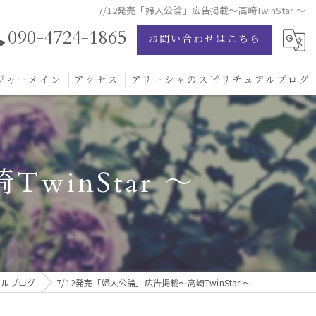
7/12発売「婦人公論」広告掲載〜高崎TwinStar 〜
090-4724-1865
お問い合わせはこちら
ジャーメイン
アクセス
アリーシャのスピリチュアルブログ
ジャーメイン愛の学校
ジャーメインブレッシングカード
winStar 〜
ジュエリー
アルブログ
7/12発売「婦人公論」広告掲載〜高崎TwinStar 〜