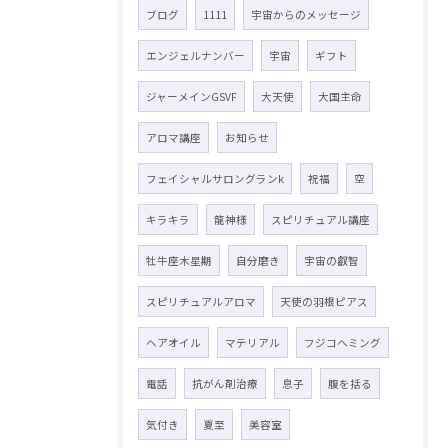
ブログ
1111
宇宙からのメッセージ
エンジェルナンバー
宇宙
ギフト
ジャーメインGSVF
大天使
大国主命
アロマ講座
お知らせ
フェイシャルサロングランk
祝福
空
キラキラ
龍神様
スピリチュアル講座
牡牛座木星期
自分磨き
宇宙の叡智
スピリチュアルアロマ
天使の羽根ピアス
ヘアオイル
マテリアル
フジコヘミング
電話
抗がん剤治療
息子
腹を括る
気付き
夏至
美容室