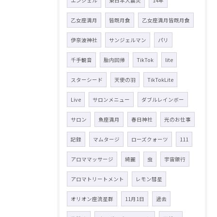
エンジェル
東日本大震災
14年
乙女座満月
皆既月食
乙女座満月皆既月食
伊奈波神社
サンジェルマン
パリ
千手観音
胎内回帰
TikTok
lite
スターシード
天使の羽
TikTokLite
Live
サロンメニュー
ダブルレインボー
サロン
魚座満月
春日神社
光のお仕事
記録
マムタージ
ローズクォーツ
111
アロママッサージ
綺麗
虫
宇宙銀行
アロマトリートメント
レモン彗星
オリオン座流星群
11月1日
過去