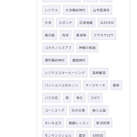
シリウス
大洗磯前神社
山羊座満月
大洗
スポニチ
広告掲載
ALEESHA
魂の器
肉体
素戔嗚
クサカゲロウ
コガタノミズアブ
神磯の鳥居
酒列磯前神社
護国神社
シリウススターヒーリング
高崎観音
パッヘルベルのカノン
チーズケーキ
簡単
バラの花
雨
浄化
ゴボウ
コーンスープ
光の仕事
婦人公論
大いなる力
動画レッスン
原点回帰
モンサンミシェル
歴史
8月8日