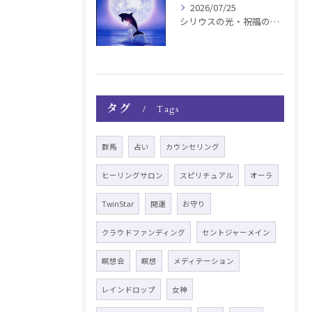
2026/07/25
シリウスの光・祝福の波動チャージ遠隔お知らせ〜銀河新年〜
タグ
Tags
群馬
占い
カウンセリング
ヒーリングサロン
スピリチュアル
オーラ
TwinStar
開運
お守り
クラウドファンディング
セントジャーメイン
瞑想会
瞑想
メディテーション
レインドロップ
女神