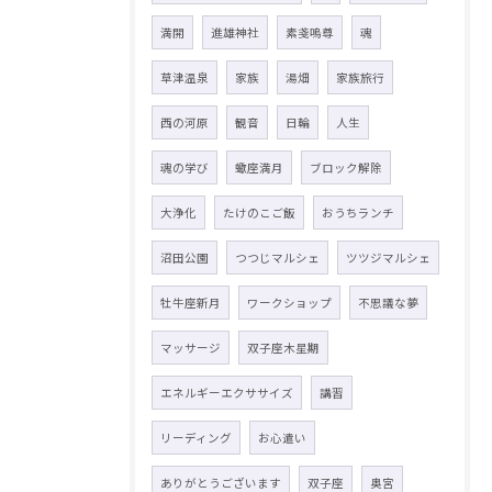
満開
進雄神社
素戔嗚尊
魂
草津温泉
家族
湯畑
家族旅行
西の河原
観音
日輪
人生
魂の学び
蠍座満月
ブロック解除
大浄化
たけのこご飯
おうちランチ
沼田公園
つつじマルシェ
ツツジマルシェ
牡牛座新月
ワークショップ
不思議な夢
マッサージ
双子座木星期
エネルギーエクササイズ
講習
リーディング
お心遣い
ありがとうございます
双子座
奥宮