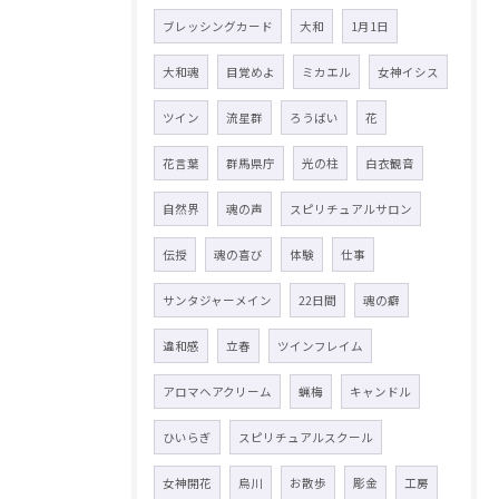
ブレッシングカード
大和
1月1日
大和魂
目覚めよ
ミカエル
女神イシス
ツイン
流星群
ろうばい
花
花言葉
群馬県庁
光の柱
白衣観音
自然界
魂の声
スピリチュアルサロン
伝授
魂の喜び
体験
仕事
サンタジャーメイン
22日間
魂の癖
違和感
立春
ツインフレイム
アロマヘアクリーム
蝋梅
キャンドル
ひいらぎ
スピリチュアルスクール
女神開花
烏川
お散歩
彫金
工房