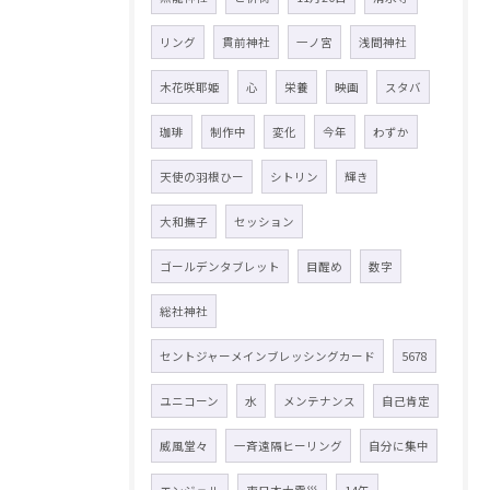
リング
貫前神社
一ノ宮
浅間神社
木花咲耶姫
心
栄養
映画
スタバ
珈琲
制作中
変化
今年
わずか
天使の羽根ひー
シトリン
輝き
大和撫子
セッション
ゴールデンタブレット
目醒め
数字
総社神社
セントジャーメインブレッシングカード
5678
ユニコーン
水
メンテナンス
自己肯定
威風堂々
一斉遠隔ヒーリング
自分に集中