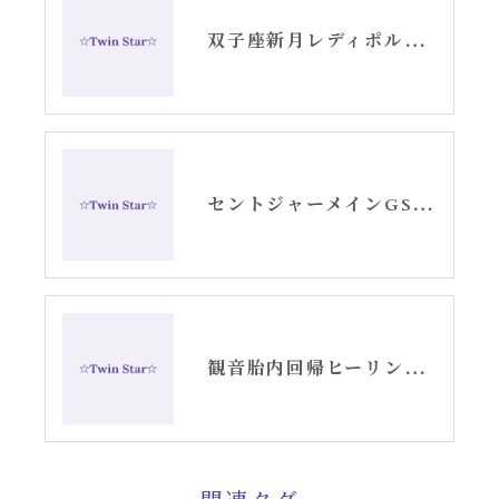
双子座新月レディポルシャメッセージ・セントジャーメイン遠隔今夜から
セントジャーメインGSVF遠隔・お悩み別スピリチュアルアロマオイル制作します。
観音胎内回帰ヒーリング遠隔コールイン〜甘露アロマぱひゅーむ付き〜