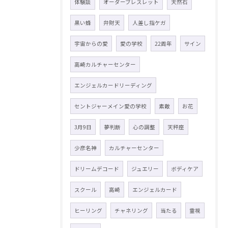
体験談
オーダーブレスレット
天然石
黒い蜂
弁財天
人差し指ケガ
宇宙からの愛
愛の学校
22周年
サイン
高崎カルチャーセンター
エンジェルカードリーディング
セントジャーメイン愛の学校
素敵
お花
3月9日
夢判断
心の調整
天秤座
少彦名神
カルチャーセンター
ドリームデコード
ジュエリー
ボディケア
スクール
高崎
エンジェルカード
ヒーリング
チャネリング
当たる
霊視