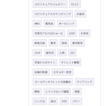
スピリチュアルジュエリー
口コミ
スピリチュアルカウンセリング
お話会
神社
販売会
オーガニック
天使のアロマぱひゅーむ
GSVF
お茶会
群馬の森
散歩
地球
銀河新年
1414
誕生日
入院
222
宇宙からのサイン
サイレント期間
台風の影響
エネルギー安定
ゴールデンタブレットの目醒め
クリアリング
解放
レインドロップ講習
復習
シンクロ
自分
大切
パワー