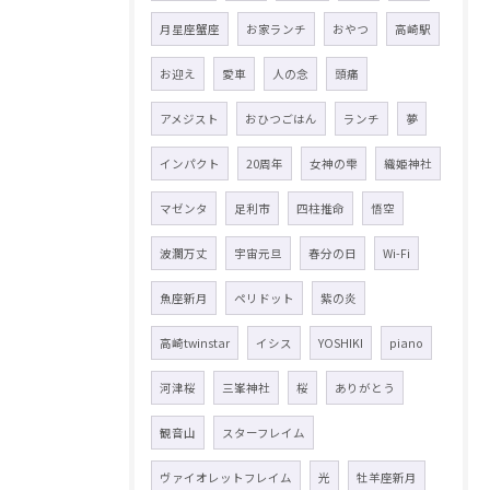
月星座蟹座
お家ランチ
おやつ
高崎駅
お迎え
愛車
人の念
頭痛
アメジスト
おひつごはん
ランチ
夢
インパクト
20周年
女神の雫
織姫神社
マゼンタ
足利市
四柱推命
悟空
波瀾万丈
宇宙元旦
春分の日
Wi-Fi
魚座新月
ペリドット
紫の炎
高崎twinstar
イシス
YOSHIKI
piano
河津桜
三峯神社
桜
ありがとう
観音山
スターフレイム
ヴァイオレットフレイム
光
牡羊座新月