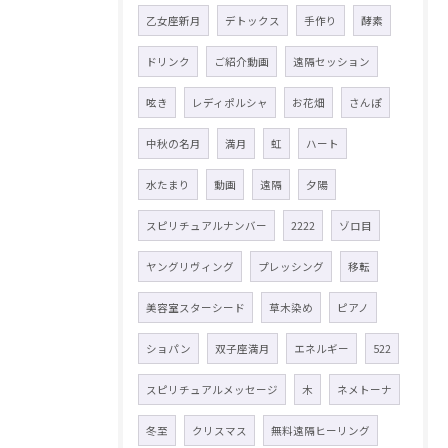
乙女座新月
デトックス
手作り
酵素
ドリンク
ご紹介動画
遠隔セッション
呟き
レディポルシャ
お花畑
さんぽ
中秋の名月
満月
虹
ハート
水たまり
動画
遠隔
夕陽
スピリチュアルナンバー
2222
ゾロ目
ヤングリヴィング
プレッシング
移転
美容室スターシード
草木染め
ピアノ
ショパン
双子座満月
エネルギー
522
スピリチュアルメッセージ
木
ネメトーナ
冬至
クリスマス
無料遠隔ヒーリング