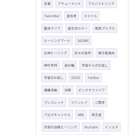
言葉
アチューメント
アメジストリング
TwinsStar
過去世
スマイル
聖母マリア
誕生日カラー
紫色プルプル
ヒーリングアート
SAZARE
女神ヒーリング
日々の徒然
獅子座満月
神社参拝
自分軸
宇宙からのお試し
宇宙のお試し
33333
TwiStar
瀬織津姫
羽根
ピンクサファイア
ブレスレット
ツインレイ
ご感想
アロマキャンドル
WBC
冥王星
天使の羽根ヒーリング
YouTube
インスタ