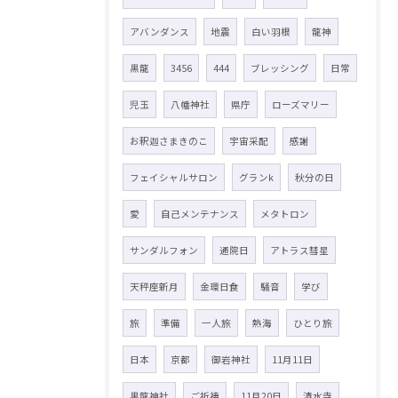
アバンダンス
地震
白い羽根
龍神
黒龍
3456
444
ブレッシング
日常
児玉
八幡神社
県庁
ローズマリー
お釈迦さまきのこ
宇宙采配
感謝
フェイシャルサロン
グランk
秋分の日
愛
自己メンテナンス
メタトロン
サンダルフォン
通院日
アトラス彗星
天秤座新月
金環日食
騒音
学び
旅
準備
一人旅
熱海
ひとり旅
日本
京都
御岩神社
11月11日
黒龍神社
ご祈祷
11月20日
清水寺