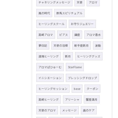
チャネリングメッセージ
天使
アロマ
風の時代
群馬スピリチュアル
ヒーリングスクール
お守りジュエリー
高崎アロマ
ピアス
講座
アロマ香水
夢日記
天使の羽根
射手座新月
波動
遠隔ヒーリング
新月
ヒーリンググッズ
アロマぱひゅーむ
StarFlame
イニシエーション
ブレッシングドロップ
ヒーリングセッション
base
クーポン
高崎ヒーリング
アリーシャ
蟹座満月
天使のアロマ
メッセージ
歯のケア