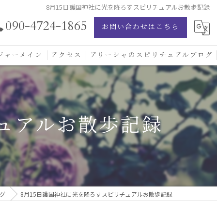
8月15日護国神社に光を降ろすスピリチュアルお散歩記録
090-4724-1865
お問い合わせはこちら
ジャーメイン
アクセス
アリーシャのスピリチュアルブログ
ジャーメイン愛の学校
ジャーメインブレッシングカード
チュアルお散歩記録
ジュエリー
グ
8月15日護国神社に光を降ろすスピリチュアルお散歩記録