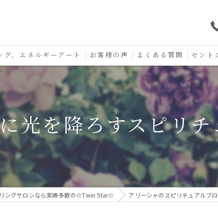
ング，エネルギーアート
お客様の声
よくある質問
セント
口コミ
セント
セント
社に光を降ろすスピリ
お守り
ングサロンなら実績多数の☆Twin Star☆
アリーシャのスピリチュアルブロ