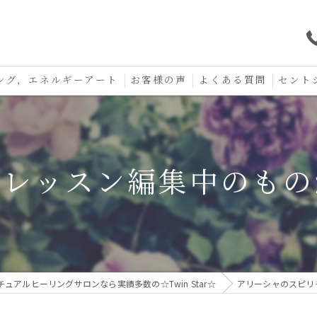
ング，エネルギーアート
お客様の声
よくある質問
セント
口コミ
セント
セント
画レッスン編集中のもの
お守り
ュアルヒーリングサロンなら実績多数の☆Twin Star☆
アリーシャのスピリ