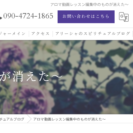
アロマ動画レッスン編集中のものが消えた〜
090-4724-1865
お問い合わせはこちら
ジャーメイン
アクセス
アリーシャのスピリチュアルブログ
ジャーメイン愛の学校
ジャーメインブレッシングカード
が消えた〜
ジュエリー
チュアルブログ
アロマ動画レッスン編集中のものが消えた〜