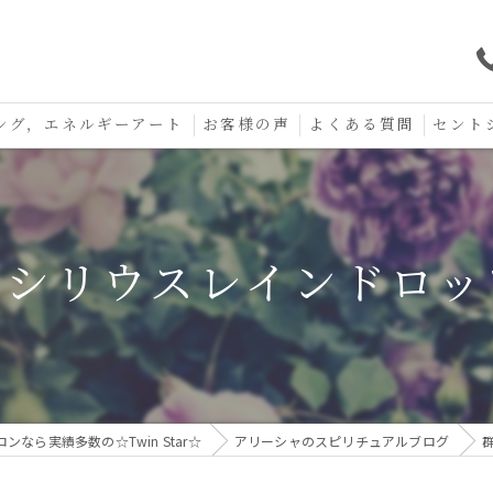
ング，エネルギーアート
お客様の声
よくある質問
セント
口コミ
セント
セント
〜シリウスレインドロッ
お守り
なら実績多数の☆Twin Star☆
アリーシャのスピリチュアルブログ