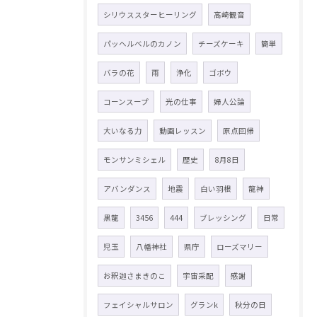
シリウススターヒーリング
高崎観音
パッヘルベルのカノン
チーズケーキ
簡単
バラの花
雨
浄化
ゴボウ
コーンスープ
光の仕事
婦人公論
大いなる力
動画レッスン
原点回帰
モンサンミシェル
歴史
8月8日
アバンダンス
地震
白い羽根
龍神
黒龍
3456
444
ブレッシング
日常
児玉
八幡神社
県庁
ローズマリー
お釈迦さまきのこ
宇宙采配
感謝
フェイシャルサロン
グランk
秋分の日