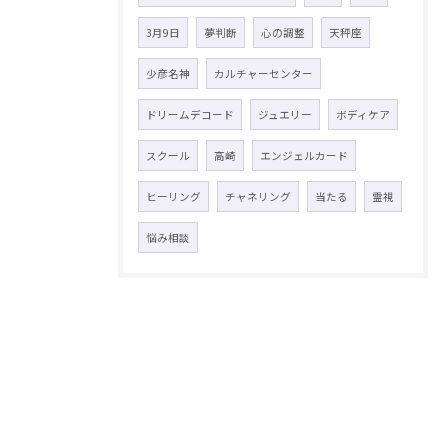
3月9日
夢判断
心の調整
天秤座
少彦名神
カルチャーセンター
ドリームデコード
ジュエリー
ボディケア
スクール
高崎
エンジェルカード
ヒーリング
チャネリング
当たる
霊視
悩み相談