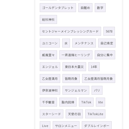
ゴールデンタブレット
目醒め
数字
総社神社
セントジャーメインブレッシングカード
5678
ユニコーン
水
メンテナンス
自己肯定
威風堂々
一斉遠隔ヒーリング
自分に集中
エンジェル
東日本大震災
14年
乙女座満月
皆既月食
乙女座満月皆既月食
伊奈波神社
サンジェルマン
パリ
千手観音
胎内回帰
TikTok
lite
スターシード
天使の羽
TikTokLite
Live
サロンメニュー
ダブルレインボー