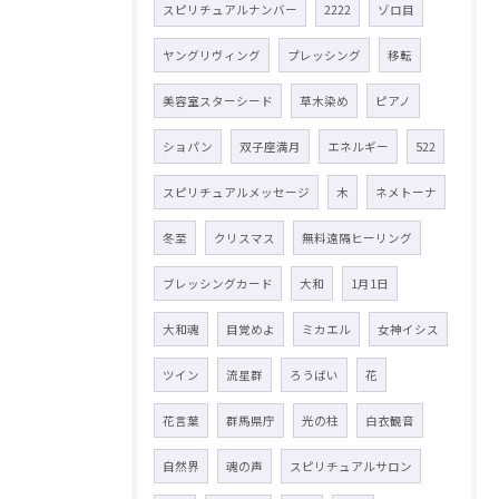
スピリチュアルナンバー
2222
ゾロ目
ヤングリヴィング
プレッシング
移転
美容室スターシード
草木染め
ピアノ
ショパン
双子座満月
エネルギー
522
スピリチュアルメッセージ
木
ネメトーナ
冬至
クリスマス
無料遠隔ヒーリング
ブレッシングカード
大和
1月1日
大和魂
目覚めよ
ミカエル
女神イシス
ツイン
流星群
ろうばい
花
花言葉
群馬県庁
光の柱
白衣観音
自然界
魂の声
スピリチュアルサロン