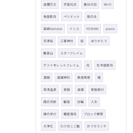
波瀾万丈
宇宙元旦
春分の日
Wi-Fi
魚座新月
ペリドット
紫の炎
高崎twinstar
イシス
YOSHIKI
piano
河津桜
三峯神社
桜
ありがとう
観音山
スターフレイム
ヴァイオレットフレイム
光
牡羊座新月
満開
進雄神社
素戔嗚尊
魂
草津温泉
家族
湯畑
家族旅行
西の河原
観音
日輪
人生
魂の学び
蠍座満月
ブロック解除
大浄化
たけのこご飯
おうちランチ