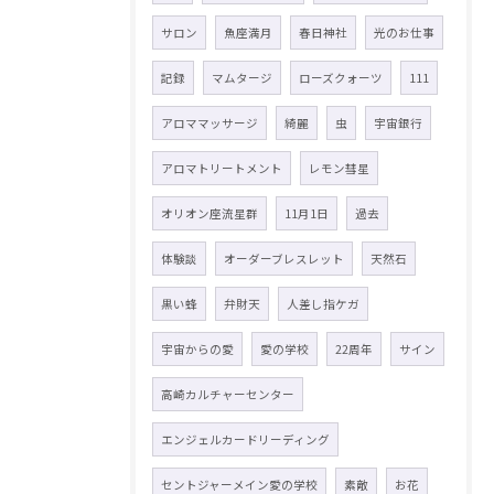
サロン
魚座満月
春日神社
光のお仕事
記録
マムタージ
ローズクォーツ
111
アロママッサージ
綺麗
虫
宇宙銀行
アロマトリートメント
レモン彗星
オリオン座流星群
11月1日
過去
体験談
オーダーブレスレット
天然石
黒い蜂
弁財天
人差し指ケガ
宇宙からの愛
愛の学校
22周年
サイン
高崎カルチャーセンター
エンジェルカードリーディング
セントジャーメイン愛の学校
素敵
お花