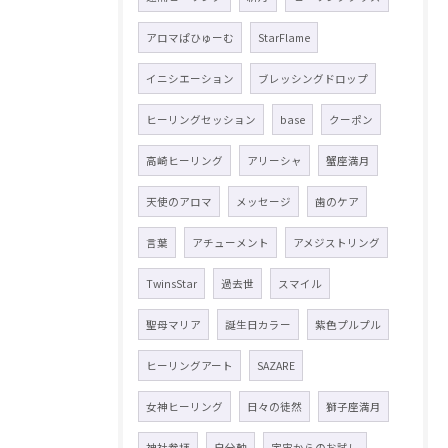
アロマぱひゅーむ
StarFlame
イニシエーション
ブレッシングドロップ
ヒーリングセッション
base
クーポン
高崎ヒーリング
アリーシャ
蟹座満月
天使のアロマ
メッセージ
歯のケア
言葉
アチューメント
アメジストリング
TwinsStar
過去世
スマイル
聖母マリア
誕生日カラー
紫色プルプル
ヒーリングアート
SAZARE
女神ヒーリング
日々の徒然
獅子座満月
神社参拝
自分軸
宇宙からのお試し