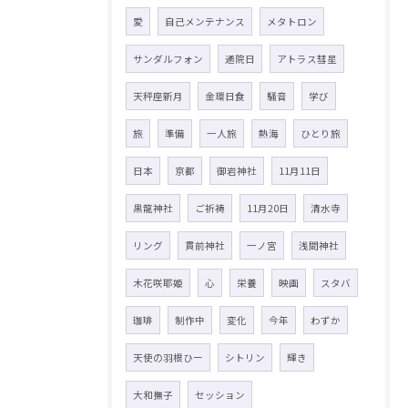
愛
自己メンテナンス
メタトロン
サンダルフォン
通院日
アトラス彗星
天秤座新月
金環日食
騒音
学び
旅
準備
一人旅
熱海
ひとり旅
日本
京都
御岩神社
11月11日
黒龍神社
ご祈祷
11月20日
清水寺
リング
貫前神社
一ノ宮
浅間神社
木花咲耶姫
心
栄養
映画
スタバ
珈琲
制作中
変化
今年
わずか
天使の羽根ひー
シトリン
輝き
大和撫子
セッション