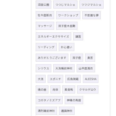
沼田公園
つつじマルシェ
ツツジマルシェ
牡牛座新月
ワークショップ
不思議な夢
マッサージ
双子座木星期
エネルギーエクササイズ
講習
リーディング
お心遣い
ありがとうございます
双子座
奥宮
シリウス
大洗磯前神社
山羊座満月
大洗
スポニチ
広告掲載
ALEESHA
魂の器
肉体
素戔嗚
クサカゲロウ
コガタノミズアブ
神磯の鳥居
酒列磯前神社
護国神社