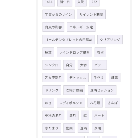
1414
誕生日
入院
222
宇宙からのサイン
サイレント期間
台風の影響
エネルギー安定
ゴールデンタブレットの目醒め
クリアリング
解放
レインドロップ講習
復習
シンクロ
自分
大切
パワー
乙女座新月
デトックス
手作り
酵素
ドリンク
ご紹介動画
遠隔セッション
呟き
レディポルシャ
お花畑
さんぽ
中秋の名月
満月
虹
ハート
水たまり
動画
遠隔
夕陽