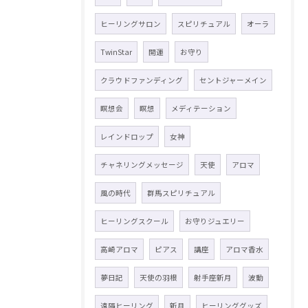
ヒーリングサロン
スピリチュアル
オーラ
TwinStar
開運
お守り
クラウドファンディング
セントジャーメイン
瞑想会
瞑想
メディテーション
レインドロップ
女神
チャネリングメッセージ
天使
アロマ
風の時代
群馬スピリチュアル
ヒーリングスクール
お守りジュエリー
高崎アロマ
ピアス
講座
アロマ香水
夢日記
天使の羽根
射手座新月
波動
遠隔ヒーリング
新月
ヒーリンググッズ