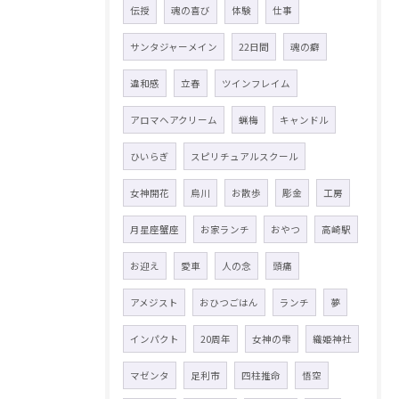
伝授
魂の喜び
体験
仕事
サンタジャーメイン
22日間
魂の癖
違和感
立春
ツインフレイム
アロマヘアクリーム
蝋梅
キャンドル
ひいらぎ
スピリチュアルスクール
女神開花
烏川
お散歩
彫金
工房
月星座蟹座
お家ランチ
おやつ
高崎駅
お迎え
愛車
人の念
頭痛
アメジスト
おひつごはん
ランチ
夢
インパクト
20周年
女神の雫
織姫神社
マゼンタ
足利市
四柱推命
悟空