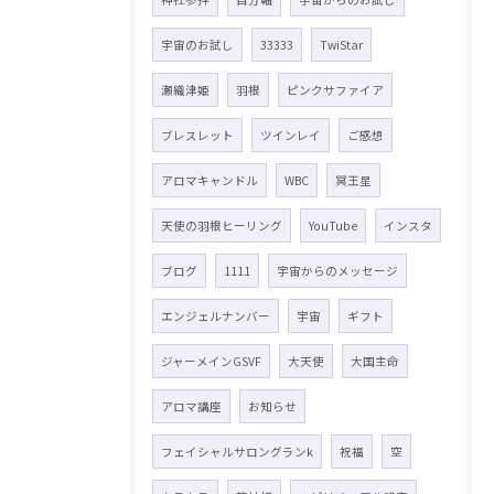
宇宙のお試し
33333
TwiStar
瀬織津姫
羽根
ピンクサファイア
ブレスレット
ツインレイ
ご感想
アロマキャンドル
WBC
冥王星
天使の羽根ヒーリング
YouTube
インスタ
ブログ
1111
宇宙からのメッセージ
エンジェルナンバー
宇宙
ギフト
ジャーメインGSVF
大天使
大国主命
アロマ講座
お知らせ
フェイシャルサロングランk
祝福
空