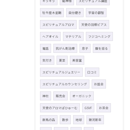
キラキラ
龍神様
スピリチュアル講座
牡牛座木星期
自分磨き
宇宙の叡智
スピリチュアルアロマ
天使の羽根ピアス
ヘアオイル
マテリアル
フジコヘミング
電話
抗がん剤治療
息子
腹を括る
気付き
夏至
美容室
スピリチュアルジュエリー
口コミ
スピリチュアルカウンセリング
お話会
神社
販売会
オーガニック
天使のアロマぱひゅーむ
GSVF
お茶会
群馬の森
散歩
地球
銀河新年