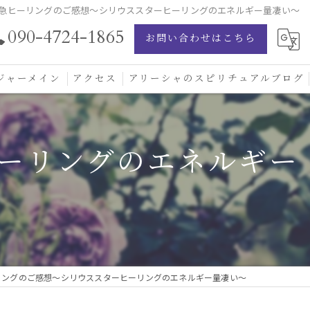
急ヒーリングのご感想〜シリウススターヒーリングのエネルギー量凄い〜
090-4724-1865
お問い合わせはこちら
ジャーメイン
アクセス
アリーシャのスピリチュアルブログ
ジャーメイン愛の学校
ーリングのエネルギー
ジャーメインブレッシングカード
ジュエリー
リングのご感想〜シリウススターヒーリングのエネルギー量凄い〜