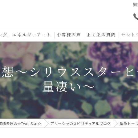
緊
ング，エネルギーアート
お客様の声
よくある質問
セント
口コミ
セント
感想〜シリウススターヒ
セント
量凄い〜
お守り
数の☆Twin Star☆
アリーシャのスピリチュアルブログ
緊急ヒー