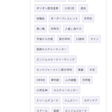
オリオン座流星群
11月1日
過去
体験談
オーダーブレスレット
天然石
黒い蜂
弁財天
人差し指ケガ
宇宙からの愛
愛の学校
22周年
サイン
高崎カルチャーセンター
エンジェルカードリーディング
セントジャーメイン愛の学校
素敵
お花
3月9日
夢判断
心の調整
天秤座
少彦名神
カルチャーセンター
ドリームデコード
ジュエリー
ボディケア
スクール
高崎
エンジェルカード