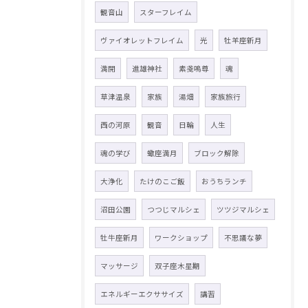
観音山
スターフレイム
ヴァイオレットフレイム
光
牡羊座新月
満開
進雄神社
素戔嗚尊
魂
草津温泉
家族
湯畑
家族旅行
西の河原
観音
日輪
人生
魂の学び
蠍座満月
ブロック解除
大浄化
たけのこご飯
おうちランチ
沼田公園
つつじマルシェ
ツツジマルシェ
牡牛座新月
ワークショップ
不思議な夢
マッサージ
双子座木星期
エネルギーエクササイズ
講習