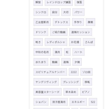
解放
レインドロップ講習
復習
シンクロ
自分
大切
パワー
乙女座新月
デトックス
手作り
酵素
ドリンク
ご紹介動画
遠隔セッション
呟き
レディポルシャ
お花畑
さんぽ
中秋の名月
満月
虹
ハート
水たまり
動画
遠隔
夕陽
スピリチュアルナンバー
2222
ゾロ目
ヤングリヴィング
プレッシング
移転
美容室スターシード
草木染め
ピアノ
ショパン
双子座満月
エネルギー
522