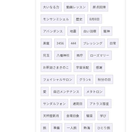
大いなる力
動画レッスン
原点回帰
モンサンミシェル
歴史
8月8日
アバンダンス
地震
白い羽根
龍神
黒龍
3456
444
ブレッシング
日常
児玉
八幡神社
県庁
ローズマリー
お釈迦さまきのこ
宇宙采配
感謝
フェイシャルサロン
グランk
秋分の日
愛
自己メンテナンス
メタトロン
サンダルフォン
通院日
アトラス彗星
天秤座新月
金環日食
騒音
学び
旅
準備
一人旅
熱海
ひとり旅