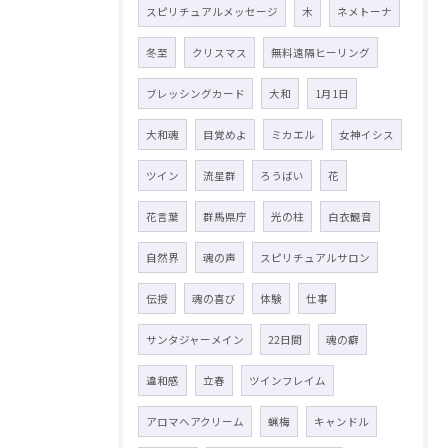
スピリチュアルメッセージ
木
ネメトーナ
冬至
クリスマス
無料遠隔ヒーリング
ブレッシングカード
大和
1月1日
大和魂
目覚めよ
ミカエル
女神イシス
ツイン
流星群
ろうばい
花
花言葉
群馬県庁
光の柱
白衣観音
自然界
魂の声
スピリチュアルサロン
伝授
魂の喜び
体験
仕事
サンタジャーメイン
22日間
魂の癖
違和感
立春
ツインフレイム
アロマヘアクリーム
蝋梅
キャンドル