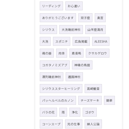
リーディング
お心遣い
ありがとうございます
双子座
奥宮
シリウス
大洗磯前神社
山羊座満月
大洗
スポニチ
広告掲載
ALEESHA
魂の器
肉体
素戔嗚
クサカゲロウ
コガタノミズアブ
神磯の鳥居
酒列磯前神社
護国神社
シリウススターヒーリング
高崎観音
パッヘルベルのカノン
チーズケーキ
簡単
バラの花
雨
浄化
ゴボウ
コーンスープ
光の仕事
婦人公論