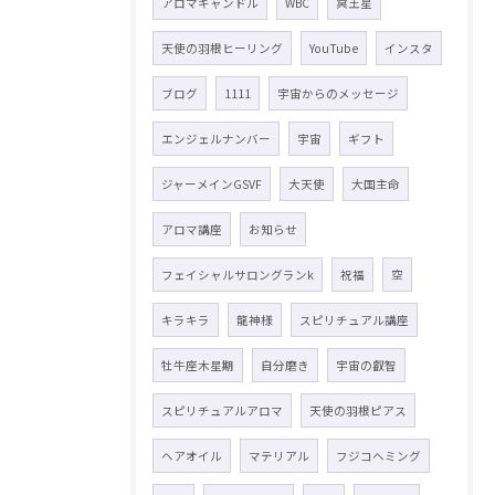
アロマキャンドル
WBC
冥王星
天使の羽根ヒーリング
YouTube
インスタ
ブログ
1111
宇宙からのメッセージ
エンジェルナンバー
宇宙
ギフト
ジャーメインGSVF
大天使
大国主命
アロマ講座
お知らせ
フェイシャルサロングランk
祝福
空
キラキラ
龍神様
スピリチュアル講座
牡牛座木星期
自分磨き
宇宙の叡智
スピリチュアルアロマ
天使の羽根ピアス
ヘアオイル
マテリアル
フジコヘミング