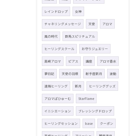
レインドロップ
女神
チャネリングメッセージ
天使
アロマ
風の時代
群馬スピリチュアル
ヒーリングスクール
お守りジュエリー
高崎アロマ
ピアス
講座
アロマ香水
夢日記
天使の羽根
射手座新月
波動
遠隔ヒーリング
新月
ヒーリンググッズ
アロマぱひゅーむ
StarFlame
イニシエーション
ブレッシングドロップ
ヒーリングセッション
base
クーポン
高崎ヒーリング
アリーシャ
蟹座満月