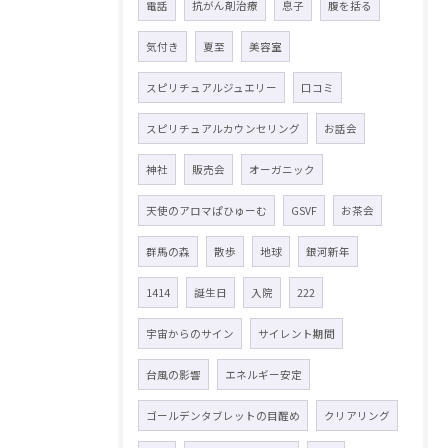
電話
抗がん剤治療
息子
腹を括る
気付き
夏至
美容室
スピリチュアルジュエリー
口コミ
スピリチュアルカウンセリング
お話会
神社
販売会
オーガニック
天使のアロマぱひゅーむ
GSVF
お茶会
群馬の森
散歩
地球
銀河新年
1414
誕生日
入院
222
宇宙からのサイン
サイレント期間
台風の影響
エネルギー安定
ゴールデンタブレットの目醒め
クリアリング