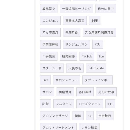
威風堂々
一斉遠隔ヒーリング
自分に集中
エンジェル
東日本大震災
14年
乙女座満月
皆既月食
乙女座満月皆既月食
伊奈波神社
サンジェルマン
パリ
千手観音
胎内回帰
TikTok
lite
スターシード
天使の羽
TikTokLite
Live
サロンメニュー
ダブルレインボー
サロン
魚座満月
春日神社
光のお仕事
記録
マムタージ
ローズクォーツ
111
アロママッサージ
綺麗
虫
宇宙銀行
アロマトリートメント
レモン彗星