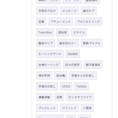
天使のアロマ
メッセージ
歯のケア
言葉
アチューメント
アメジストリング
TwinsStar
過去世
スマイル
聖母マリア
誕生日カラー
紫色プルプル
ヒーリングアート
SAZARE
女神ヒーリング
日々の徒然
獅子座満月
神社参拝
自分軸
宇宙からのお試し
宇宙のお試し
33333
TwiStar
瀬織津姫
羽根
ピンクサファイア
ブレスレット
ツインレイ
ご感想