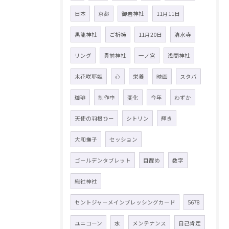
日本
京都
御岩神社
11月11日
黒龍神社
ご祈祷
11月20日
清水寺
リング
貫前神社
一ノ宮
浅間神社
木花咲耶姫
心
栄養
映画
スタバ
珈琲
制作中
変化
今年
わずか
天使の羽根ひー
シトリン
輝き
大和撫子
セッション
ゴールデンタブレット
目醒め
数字
総社神社
セントジャーメインブレッシングカード
5678
ユニコーン
水
メンテナンス
自己肯定