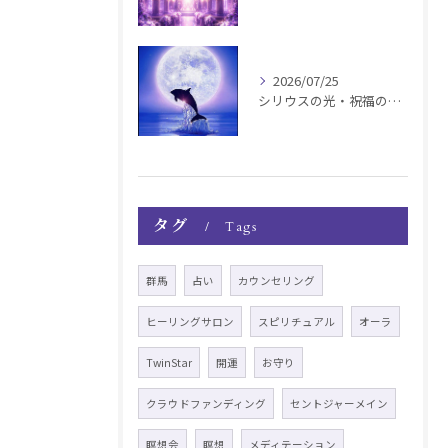
2026/07/25
シリウスの光・祝福の波動チャージ遠隔お知らせ〜銀河新年〜
タグ
Tags
群馬
占い
カウンセリング
ヒーリングサロン
スピリチュアル
オーラ
TwinStar
開運
お守り
クラウドファンディング
セントジャーメイン
瞑想会
瞑想
メディテーション