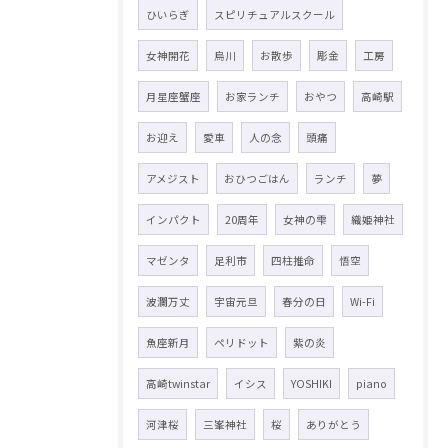
ひいらぎ
スピリチュアルスクール
女神開花
烏川
お散歩
彫金
工房
月星座蟹座
お家ランチ
おやつ
高崎駅
お迎え
愛車
人の念
頭痛
アメジスト
おひつごはん
ランチ
夢
インパクト
20周年
女神の雫
織姫神社
マゼンタ
足利市
四柱推命
悟空
波瀾万丈
宇宙元旦
春分の日
Wi-Fi
魚座新月
ペリドット
紫の炎
高崎twinstar
イシス
YOSHIKI
piano
河津桜
三峯神社
桜
ありがとう