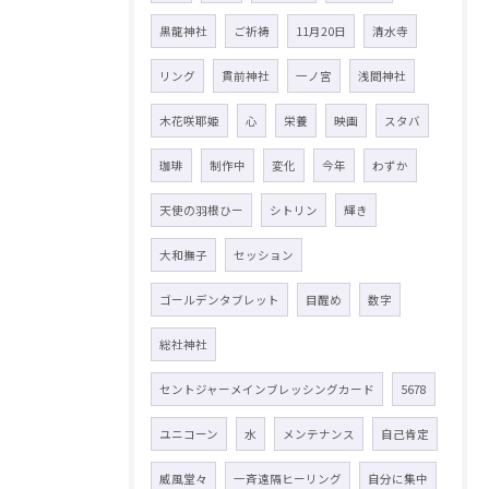
黒龍神社
ご祈祷
11月20日
清水寺
リング
貫前神社
一ノ宮
浅間神社
木花咲耶姫
心
栄養
映画
スタバ
珈琲
制作中
変化
今年
わずか
天使の羽根ひー
シトリン
輝き
大和撫子
セッション
ゴールデンタブレット
目醒め
数字
総社神社
セントジャーメインブレッシングカード
5678
ユニコーン
水
メンテナンス
自己肯定
威風堂々
一斉遠隔ヒーリング
自分に集中