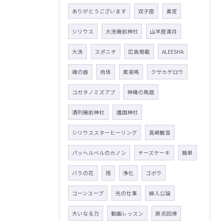
ありがとうございます
双子座
奥宮
シリウス
大洗磯前神社
山羊座満月
大洗
スポニチ
広告掲載
ALEESHA
魂の器
肉体
素戔嗚
クサカゲロウ
コガタノミズアブ
神磯の鳥居
酒列磯前神社
護国神社
シリウススターヒーリング
高崎観音
パッヘルベルのカノン
チーズケーキ
簡単
バラの花
雨
浄化
ゴボウ
コーンスープ
光の仕事
婦人公論
大いなる力
動画レッスン
原点回帰