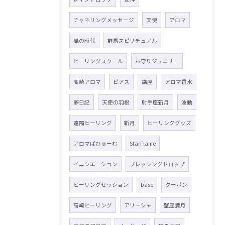
チャネリングメッセージ
天使
アロマ
風の時代
群馬スピリチュアル
ヒーリングスクール
お守りジュエリー
高崎アロマ
ピアス
講座
アロマ香水
夢日記
天使の羽根
射手座新月
波動
遠隔ヒーリング
新月
ヒーリンググッズ
アロマぱひゅーむ
StarFlame
イニシエーション
ブレッシングドロップ
ヒーリングセッション
base
クーポン
高崎ヒーリング
アリーシャ
蟹座満月