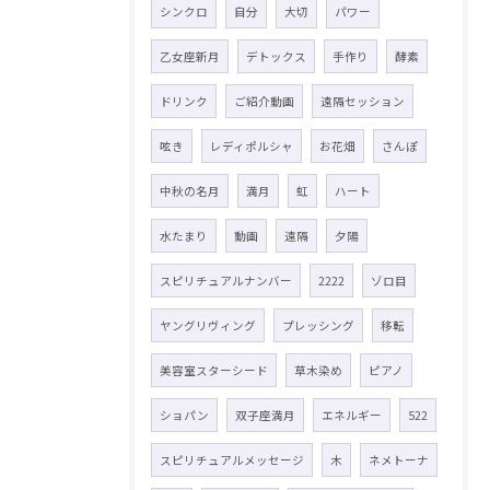
シンクロ
自分
大切
パワー
乙女座新月
デトックス
手作り
酵素
ドリンク
ご紹介動画
遠隔セッション
呟き
レディポルシャ
お花畑
さんぽ
中秋の名月
満月
虹
ハート
水たまり
動画
遠隔
夕陽
スピリチュアルナンバー
2222
ゾロ目
ヤングリヴィング
プレッシング
移転
美容室スターシード
草木染め
ピアノ
ショパン
双子座満月
エネルギー
522
スピリチュアルメッセージ
木
ネメトーナ