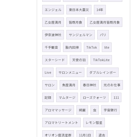
エンジェル
東日本大震災
14年
乙女座満月
皆既月食
乙女座満月皆既月食
伊奈波神社
サンジェルマン
パリ
千手観音
胎内回帰
TikTok
lite
スターシード
天使の羽
TikTokLite
Live
サロンメニュー
ダブルレインボー
サロン
魚座満月
春日神社
光のお仕事
記録
マムタージ
ローズクォーツ
111
アロママッサージ
綺麗
虫
宇宙銀行
アロマトリートメント
レモン彗星
オリオン座流星群
11月1日
過去