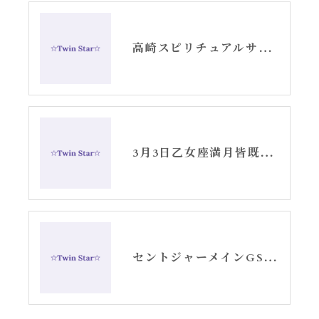
高崎スピリチュアルサロンTwinStar3月お知らせ
3月3日乙女座満月皆既月食セントジャーメインGSVF遠隔お知らせ
セントジャーメインGSVF魚座新月一斉無料遠隔ヒーリングありがとうございました。