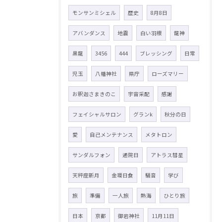
モンサンミシェル
歴史
8月8日
アバンダンス
地震
白い羽根
龍神
黒龍
3456
444
ブレッシング
日常
児玉
八幡神社
県庁
ローズマリー
お釈迦さまきのこ
宇宙采配
感謝
フェイシャルサロン
グランk
秋分の日
愛
自己メンテナンス
メタトロン
サンダルフォン
通院日
アトラス彗星
天秤座新月
金環日食
騒音
学び
旅
準備
一人旅
熱海
ひとり旅
日本
京都
御岩神社
11月11日