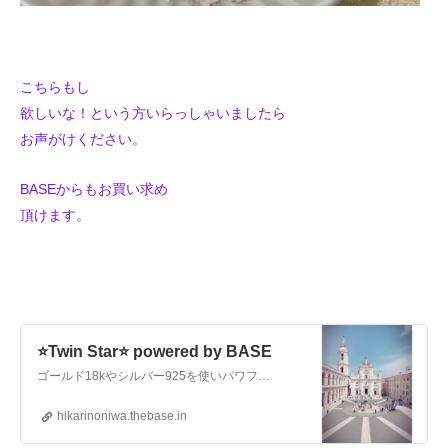
こちらもし
欲しいな！という方いらっしゃいましたら
お声がけください。
BASEからもお買い求め
頂けます。
⭐️Twin Star⭐️ powered by BASE
ゴールド18kやシルバー925を使いパワフルな天然石と組み合わせて製作致します。天使の羽根シルバーピアスやお守りジュエリー・リングは一点一点丁寧に制作しております。ご予算に応じてオーダージュエリー製作も致します。女性がキラキラと輝き笑顔溢れるような美しさジュエリーを製作、販売致します。マッサージオイルはオーガニックオイルをベースにセラピーグレードの精油をブレ…
hikarinoniwa.thebase.in