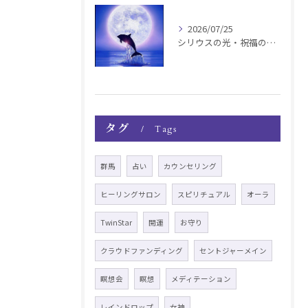
2026/07/25
シリウスの光・祝福の波動チャージ遠隔お知らせ〜銀河新年〜
タグ
Tags
群馬
占い
カウンセリング
ヒーリングサロン
スピリチュアル
オーラ
TwinStar
開運
お守り
クラウドファンディング
セントジャーメイン
瞑想会
瞑想
メディテーション
レインドロップ
女神