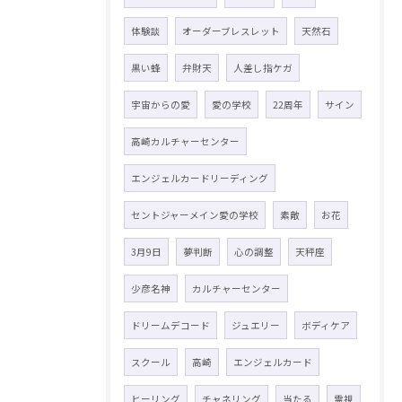
体験談
オーダーブレスレット
天然石
黒い蜂
弁財天
人差し指ケガ
宇宙からの愛
愛の学校
22周年
サイン
高崎カルチャーセンター
エンジェルカードリーディング
セントジャーメイン愛の学校
素敵
お花
3月9日
夢判断
心の調整
天秤座
少彦名神
カルチャーセンター
ドリームデコード
ジュエリー
ボディケア
スクール
高崎
エンジェルカード
ヒーリング
チャネリング
当たる
霊視