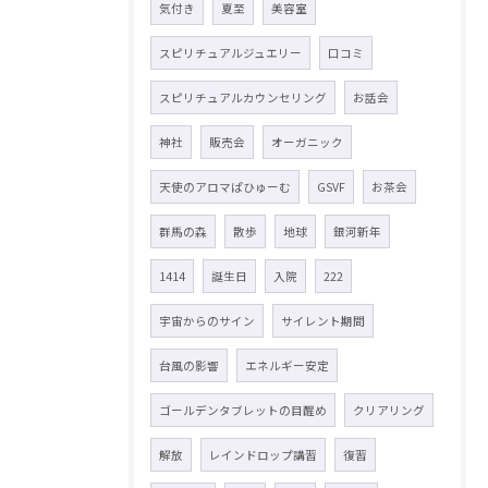
気付き
夏至
美容室
スピリチュアルジュエリー
口コミ
スピリチュアルカウンセリング
お話会
神社
販売会
オーガニック
天使のアロマぱひゅーむ
GSVF
お茶会
群馬の森
散歩
地球
銀河新年
1414
誕生日
入院
222
宇宙からのサイン
サイレント期間
台風の影響
エネルギー安定
ゴールデンタブレットの目醒め
クリアリング
解放
レインドロップ講習
復習