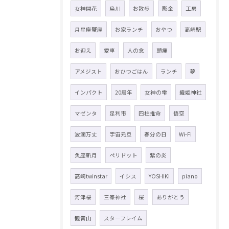
女神開花
烏川
お散歩
彫金
工房
月星座蟹座
お家ランチ
おやつ
高崎駅
お迎え
愛車
人の念
頭痛
アメジスト
おひつごはん
ランチ
夢
インパクト
20周年
女神の雫
織姫神社
マゼンタ
足利市
四柱推命
悟空
波瀾万丈
宇宙元旦
春分の日
Wi-Fi
魚座新月
ペリドット
紫の炎
高崎twinstar
イシス
YOSHIKI
piano
河津桜
三峯神社
桜
ありがとう
観音山
スターフレイム