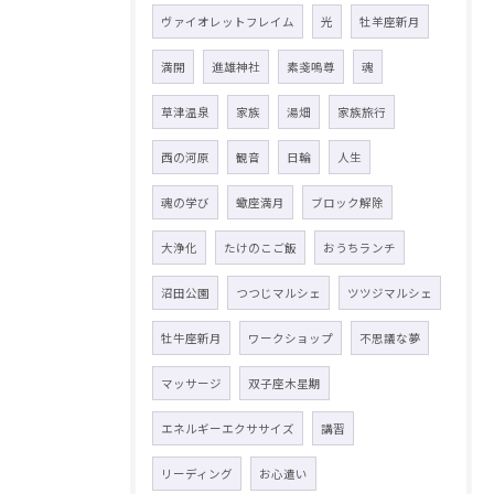
ヴァイオレットフレイム
光
牡羊座新月
満開
進雄神社
素戔嗚尊
魂
草津温泉
家族
湯畑
家族旅行
西の河原
観音
日輪
人生
魂の学び
蠍座満月
ブロック解除
大浄化
たけのこご飯
おうちランチ
沼田公園
つつじマルシェ
ツツジマルシェ
牡牛座新月
ワークショップ
不思議な夢
マッサージ
双子座木星期
エネルギーエクササイズ
講習
リーディング
お心遣い