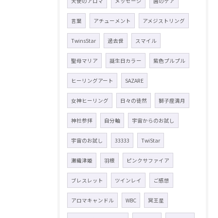
天使のアロマ
メッセージ
歯のケア
言葉
アチューメント
アメジストリング
TwinsStar
過去世
スマイル
聖母マリア
誕生日カラー
紫色プルプル
ヒーリングアート
SAZARE
女神ヒーリング
日々の徒然
獅子座満月
神社参拝
自分軸
宇宙からのお試し
宇宙のお試し
33333
TwiStar
瀬織津姫
羽根
ピンクサファイア
ブレスレット
ツインレイ
ご感想
アロマキャンドル
WBC
冥王星