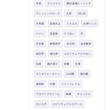
冬至
クリスマス
無料遠隔ヒーリング
ブレッシングカード
大和
1月1日
大和魂
目覚めよ
ミカエル
女神イシス
ツイン
流星群
ろうばい
花
花言葉
群馬県庁
光の柱
白衣観音
自然界
魂の声
スピリチュアルサロン
伝授
魂の喜び
体験
仕事
サンタジャーメイン
22日間
魂の癖
違和感
立春
ツインフレイム
アロマヘアクリーム
蝋梅
キャンドル
ひいらぎ
スピリチュアルスクール