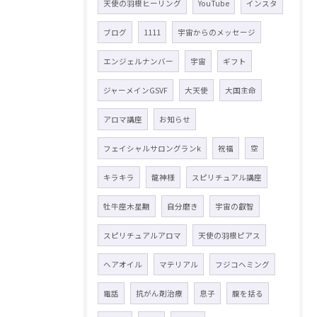
天使の羽根ヒーリング
YouTube
インスタ
ブログ
1111
宇宙からのメッセージ
エンジェルナンバー
宇宙
ギフト
ジャーメインGSVF
大天使
大国主命
アロマ講座
お知らせ
フェイシャルサロングランk
祝福
空
キラキラ
龍神様
スピリチュアル講座
牡牛座木星期
自分磨き
宇宙の叡智
スピリチュアルアロマ
天使の羽根ピアス
ヘアオイル
マテリアル
フジコヘミング
電話
抗がん剤治療
息子
腹を括る