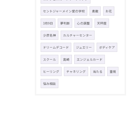
セントジャーメイン愛の学校
素敵
お花
3月9日
夢判断
心の調整
天秤座
少彦名神
カルチャーセンター
ドリームデコード
ジュエリー
ボディケア
スクール
高崎
エンジェルカード
ヒーリング
チャネリング
当たる
霊視
悩み相談