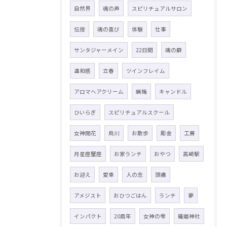
自然界
魂の声
スピリチュアルサロン
伝授
魂の喜び
体験
仕事
サンタジャーメイン
22日間
魂の癖
違和感
立春
ツインフレイム
アロマヘアクリーム
蝋梅
キャンドル
ひいらぎ
スピリチュアルスクール
女神開花
烏川
お散歩
彫金
工房
月星座蟹座
お家ランチ
おやつ
高崎駅
お迎え
愛車
人の念
頭痛
アメジスト
おひつごはん
ランチ
夢
インパクト
20周年
女神の雫
織姫神社