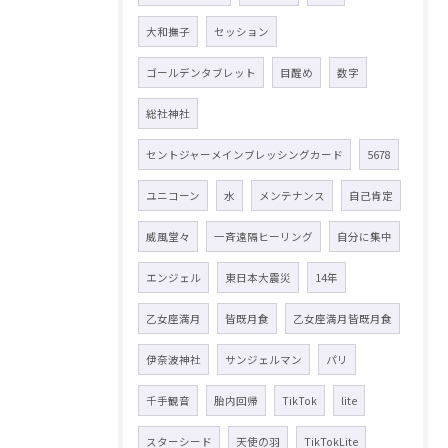
大和撫子
セッション
ゴールデンタブレット
目醒め
数字
総社神社
セントジャーメインブレッシングカード
5678
ユニコーン
水
メンテナンス
自己肯定
威風堂々
一斉遠隔ヒーリング
自分に集中
エンジェル
東日本大震災
14年
乙女座満月
皆既月食
乙女座満月皆既月食
伊奈波神社
サンジェルマン
パリ
千手観音
胎内回帰
TikTok
lite
スターシード
天使の羽
TikTokLite