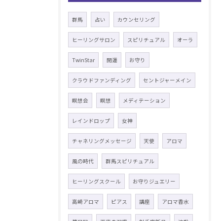
群馬
占い
カウンセリング
ヒーリングサロン
スピリチュアル
オーラ
TwinStar
開運
お守り
クラウドファンディング
セントジャーメイン
瞑想会
瞑想
メディテーション
レインドロップ
女神
チャネリングメッセージ
天使
アロマ
風の時代
群馬スピリチュアル
ヒーリングスクール
お守りジュエリー
高崎アロマ
ピアス
講座
アロマ香水