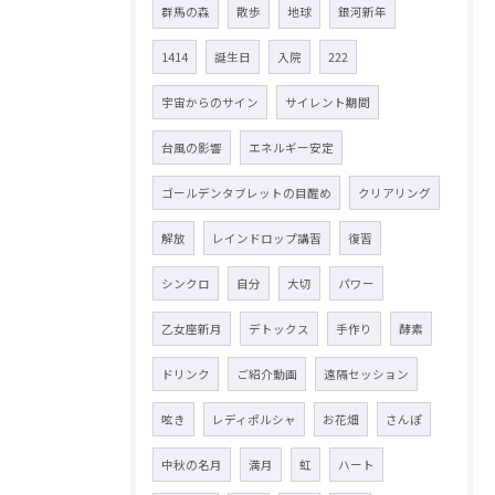
群馬の森
散歩
地球
銀河新年
1414
誕生日
入院
222
宇宙からのサイン
サイレント期間
台風の影響
エネルギー安定
ゴールデンタブレットの目醒め
クリアリング
解放
レインドロップ講習
復習
シンクロ
自分
大切
パワー
乙女座新月
デトックス
手作り
酵素
ドリンク
ご紹介動画
遠隔セッション
呟き
レディポルシャ
お花畑
さんぽ
中秋の名月
満月
虹
ハート