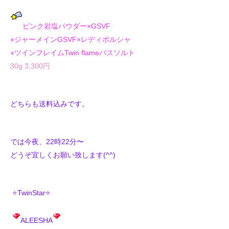
ピンク岩塩パウダー×GSVF
⭐︎ジャーメインGSVF×レディポルシャ
⭐︎ツインフレイムTwin flameバスソルト
30g 3,300円
どちらも送料込みです。
では今夜、22時22分〜
どうぞ宜しくお願い致します(^^)
⭐️TwinStar⭐️
ALEESHA