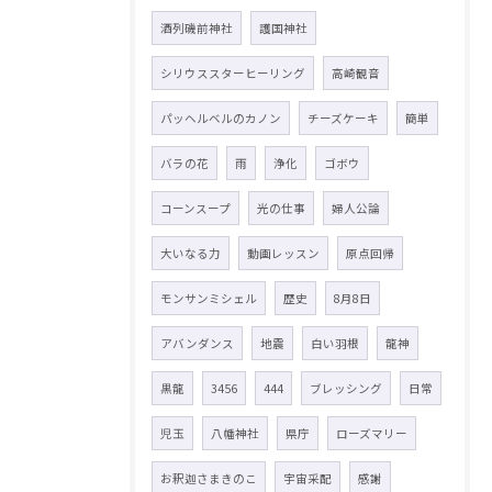
酒列磯前神社
護国神社
シリウススターヒーリング
高崎観音
パッヘルベルのカノン
チーズケーキ
簡単
バラの花
雨
浄化
ゴボウ
コーンスープ
光の仕事
婦人公論
大いなる力
動画レッスン
原点回帰
モンサンミシェル
歴史
8月8日
アバンダンス
地震
白い羽根
龍神
黒龍
3456
444
ブレッシング
日常
児玉
八幡神社
県庁
ローズマリー
お釈迦さまきのこ
宇宙采配
感謝