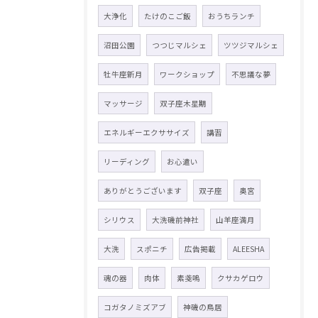
大浄化
たけのこご飯
おうちランチ
沼田公園
つつじマルシェ
ツツジマルシェ
牡牛座新月
ワークショップ
不思議な夢
マッサージ
双子座木星期
エネルギーエクササイズ
講習
リーディング
お心遣い
ありがとうございます
双子座
奥宮
シリウス
大洗磯前神社
山羊座満月
大洗
スポニチ
広告掲載
ALEESHA
魂の器
肉体
素戔嗚
クサカゲロウ
コガタノミズアブ
神磯の鳥居