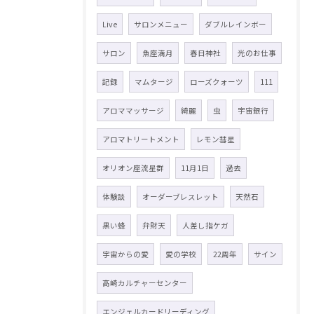
Live
サロンメニュー
ダブルレインボー
サロン
魚座満月
春日神社
光のお仕事
記録
マムタージ
ローズクォーツ
111
アロママッサージ
綺麗
虫
宇宙銀行
アロマトリートメント
レモン彗星
オリオン座流星群
11月1日
過去
体験談
オーダーブレスレット
天然石
黒い蜂
弁財天
人差し指ケガ
宇宙からの愛
愛の学校
22周年
サイン
高崎カルチャーセンター
エンジェルカードリーディング