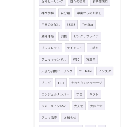
女神ヒーリング
日々の徒然
獅子座満月
神社参拝
自分軸
宇宙からのお試し
宇宙のお試し
33333
TwiStar
瀬織津姫
羽根
ピンクサファイア
ブレスレット
ツインレイ
ご感想
アロマキャンドル
WBC
冥王星
天使の羽根ヒーリング
YouTube
インスタ
ブログ
1111
宇宙からのメッセージ
エンジェルナンバー
宇宙
ギフト
ジャーメインGSVF
大天使
大国主命
アロマ講座
お知らせ