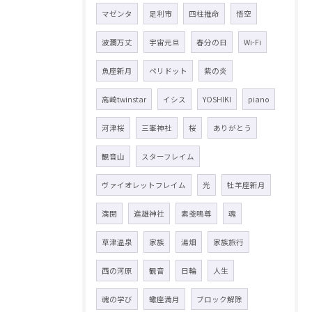
マゼンタ
足利市
四柱推命
悟空
波瀾万丈
宇宙元旦
春分の日
Wi-Fi
魚座新月
ペリドット
紫の炎
高崎twinstar
イシス
YOSHIKI
piano
河津桜
三峯神社
桜
ありがとう
観音山
スターフレイム
ヴァイオレットフレイム
光
牡羊座新月
満開
進雄神社
素戔嗚尊
魂
草津温泉
家族
湯畑
家族旅行
西の河原
観音
日輪
人生
魂の学び
蠍座満月
ブロック解除