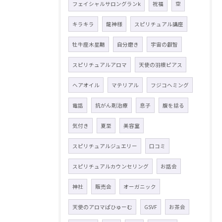
フェイシャルサロングランk
祝福
空
キラキラ
龍神様
スピリチュアル講座
牡牛座木星期
自分磨き
宇宙の叡智
スピリチュアルアロマ
天使の羽根ピアス
ヘアオイル
マテリアル
フジコヘミング
電話
抗がん剤治療
息子
腹を括る
気付き
夏至
美容室
スピリチュアルジュエリー
口コミ
スピリチュアルカウンセリング
お話会
神社
販売会
オーガニック
天使のアロマぱひゅーむ
GSVF
お茶会