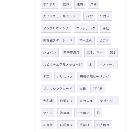
水たまり
動画
遠隔
夕陽
スピリチュアルナンバー
2222
ゾロ目
ヤングリヴィング
プレッシング
移転
美容室スターシード
草木染め
ピアノ
ショパン
双子座満月
エネルギー
522
スピリチュアルメッセージ
木
ネメトーナ
冬至
クリスマス
無料遠隔ヒーリング
ブレッシングカード
大和
1月1日
大和魂
目覚めよ
ミカエル
女神イシス
ツイン
流星群
ろうばい
花
花言葉
群馬県庁
光の柱
白衣観音