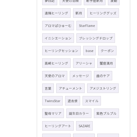
夢日記
天使の羽根
射手座新月
波動
遠隔ヒーリング
新月
ヒーリンググッズ
アロマぱひゅーむ
StarFlame
イニシエーション
ブレッシングドロップ
ヒーリングセッション
base
クーポン
高崎ヒーリング
アリーシャ
蟹座満月
天使のアロマ
メッセージ
歯のケア
言葉
アチューメント
アメジストリング
TwinsStar
過去世
スマイル
聖母マリア
誕生日カラー
紫色プルプル
ヒーリングアート
SAZARE