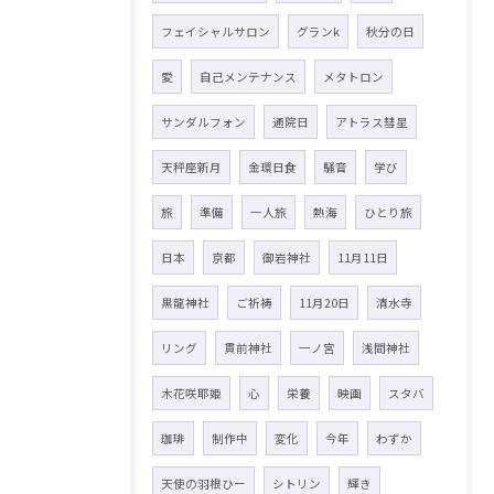
フェイシャルサロン
グランk
秋分の日
愛
自己メンテナンス
メタトロン
サンダルフォン
通院日
アトラス彗星
天秤座新月
金環日食
騒音
学び
旅
準備
一人旅
熱海
ひとり旅
日本
京都
御岩神社
11月11日
黒龍神社
ご祈祷
11月20日
清水寺
リング
貫前神社
一ノ宮
浅間神社
木花咲耶姫
心
栄養
映画
スタバ
珈琲
制作中
変化
今年
わずか
天使の羽根ひー
シトリン
輝き