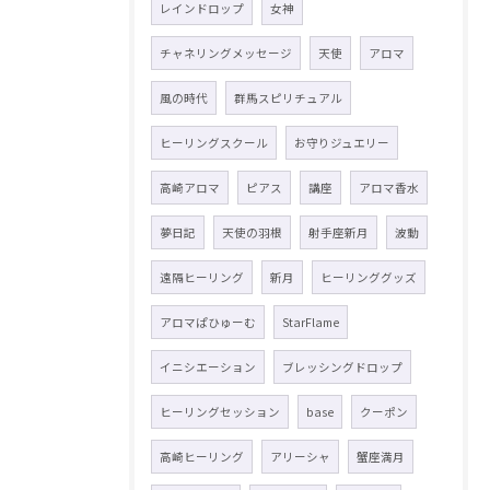
レインドロップ
女神
チャネリングメッセージ
天使
アロマ
風の時代
群馬スピリチュアル
ヒーリングスクール
お守りジュエリー
高崎アロマ
ピアス
講座
アロマ香水
夢日記
天使の羽根
射手座新月
波動
遠隔ヒーリング
新月
ヒーリンググッズ
アロマぱひゅーむ
StarFlame
イニシエーション
ブレッシングドロップ
ヒーリングセッション
base
クーポン
高崎ヒーリング
アリーシャ
蟹座満月