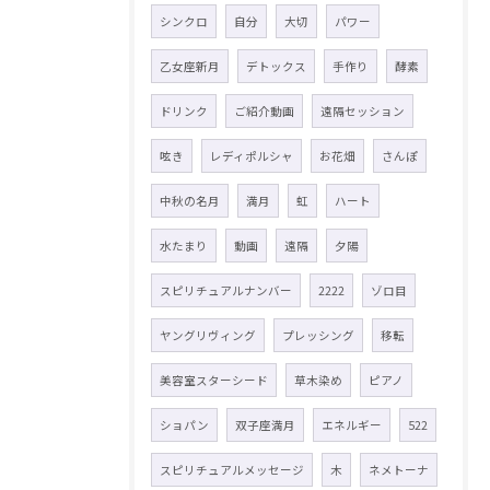
シンクロ
自分
大切
パワー
乙女座新月
デトックス
手作り
酵素
ドリンク
ご紹介動画
遠隔セッション
呟き
レディポルシャ
お花畑
さんぽ
中秋の名月
満月
虹
ハート
水たまり
動画
遠隔
夕陽
スピリチュアルナンバー
2222
ゾロ目
ヤングリヴィング
プレッシング
移転
美容室スターシード
草木染め
ピアノ
ショパン
双子座満月
エネルギー
522
スピリチュアルメッセージ
木
ネメトーナ