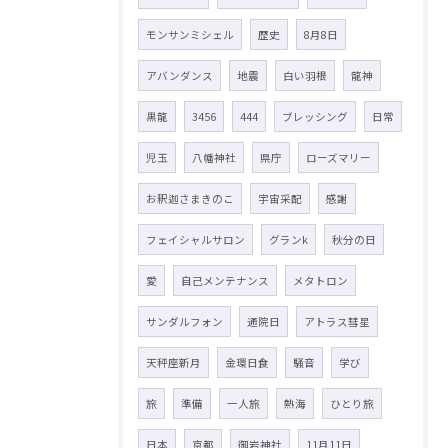
モンサンミシェル
歴史
8月8日
アバンダンス
地震
白い羽根
龍神
黒龍
3456
444
ブレッシング
日常
児玉
八幡神社
県庁
ローズマリー
お釈迦さまきのこ
宇宙采配
感謝
フェイシャルサロン
グランk
秋分の日
愛
自己メンテナンス
メタトロン
サンダルフォン
通院日
アトラス彗星
天秤座新月
金環日食
騒音
学び
旅
準備
一人旅
熱海
ひとり旅
日本
京都
御岩神社
11月11日