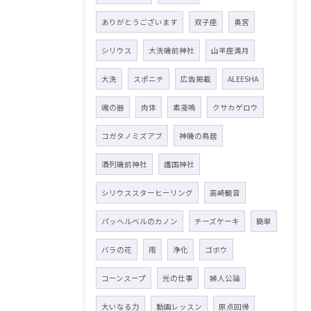
ありがとうございます
双子座
奥宮
シリウス
大洗磯前神社
山羊座満月
大洗
スポニチ
広告掲載
ALEESHA
魂の器
肉体
素戔嗚
クサカゲロウ
コガタノミズアブ
神磯の鳥居
酒列磯前神社
護国神社
シリウススターヒーリング
高崎観音
パッヘルベルのカノン
チーズケーキ
簡単
バラの花
雨
浄化
ゴボウ
コーンスープ
光の仕事
婦人公論
大いなる力
動画レッスン
原点回帰