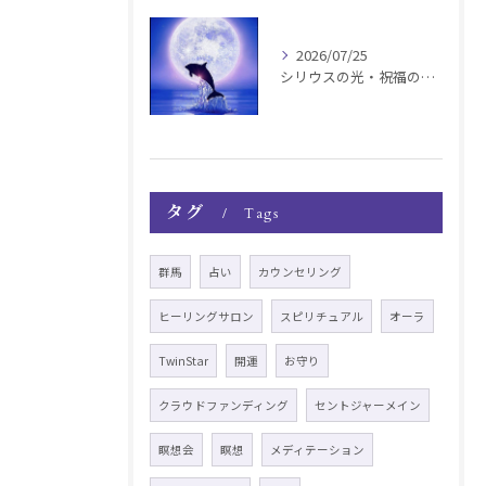
2026/07/25
シリウスの光・祝福の波動チャージ遠隔お知らせ〜銀河新年〜
タグ
Tags
群馬
占い
カウンセリング
ヒーリングサロン
スピリチュアル
オーラ
TwinStar
開運
お守り
クラウドファンディング
セントジャーメイン
瞑想会
瞑想
メディテーション