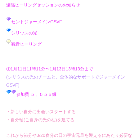
遠隔ヒーリングセッションのお知らせ
セントジャーメインGSVF
シリウスの光
観音ヒーリング
①1月11日11時11分〜1月13日13時13分まで
(シリウスの光のチームと、全体的なサポートでジャーメイン
GSVF)
参加費 ５，５５５縁
・新しい自分に出会いスタートする
・自分軸(ご自身の光の柱)を建てる
これから節分や3/20春分の日の宇宙元旦を迎えるにあたり必要な