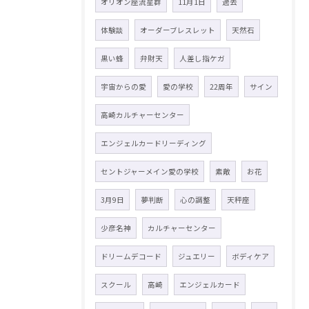
オリオン座流星群
11月1日
過去
体験談
オーダーブレスレット
天然石
黒い蜂
弁財天
人差し指ケガ
宇宙からの愛
愛の学校
22周年
サイン
高崎カルチャーセンター
エンジェルカードリーディング
セントジャーメイン愛の学校
素敵
お花
3月9日
夢判断
心の調整
天秤座
少彦名神
カルチャーセンター
ドリームデコード
ジュエリー
ボディケア
スクール
高崎
エンジェルカード