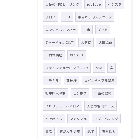
天使の羽根ヒーリング
YouTube
インスタ
ブログ
1111
宇宙からのメッセージ
エンジェルナンバー
宇宙
ギフト
ジャーメインGSVF
大天使
大国主命
アロマ講座
お知らせ
フェイシャルサロングランk
祝福
空
キラキラ
龍神様
スピリチュアル講座
牡牛座木星期
自分磨き
宇宙の叡智
スピリチュアルアロマ
天使の羽根ピアス
ヘアオイル
マテリアル
フジコヘミング
電話
抗がん剤治療
息子
腹を括る