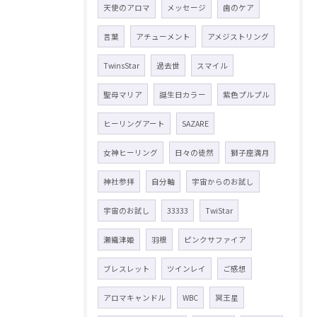
天使のアロマ
メッセージ
歯のケア
言葉
アチューメント
アメジストリング
TwinsStar
過去世
スマイル
聖母マリア
誕生日カラー
紫色プルプル
ヒーリングアート
SAZARE
女神ヒーリング
日々の徒然
獅子座満月
神社参拝
自分軸
宇宙からのお試し
宇宙のお試し
33333
TwiStar
瀬織津姫
羽根
ピンクサファイア
ブレスレット
ツインレイ
ご感想
アロマキャンドル
WBC
冥王星