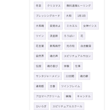
冬至
クリスマス
無料遠隔ヒーリング
ブレッシングカード
大和
1月1日
大和魂
目覚めよ
ミカエル
女神イシス
ツイン
流星群
ろうばい
花
花言葉
群馬県庁
光の柱
白衣観音
自然界
魂の声
スピリチュアルサロン
伝授
魂の喜び
体験
仕事
サンタジャーメイン
22日間
魂の癖
違和感
立春
ツインフレイム
アロマヘアクリーム
蝋梅
キャンドル
ひいらぎ
スピリチュアルスクール