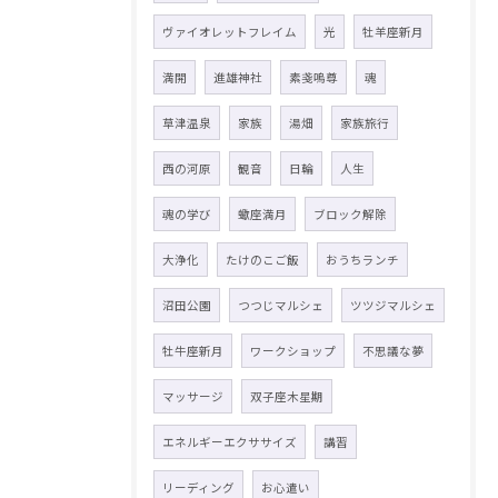
ヴァイオレットフレイム
光
牡羊座新月
満開
進雄神社
素戔嗚尊
魂
草津温泉
家族
湯畑
家族旅行
西の河原
観音
日輪
人生
魂の学び
蠍座満月
ブロック解除
大浄化
たけのこご飯
おうちランチ
沼田公園
つつじマルシェ
ツツジマルシェ
牡牛座新月
ワークショップ
不思議な夢
マッサージ
双子座木星期
エネルギーエクササイズ
講習
リーディング
お心遣い