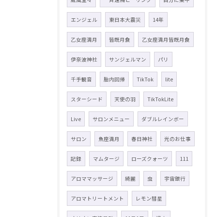
エンジェル
東日本大震災
14年
乙女座満月
皆既月食
乙女座満月皆既月食
伊奈波神社
サンジェルマン
パリ
千手観音
胎内回帰
TikTok
lite
スターシード
天使の羽
TikTokLite
Live
サロンメニュー
ダブルレインボー
サロン
魚座満月
春日神社
光のお仕事
記録
マムタージ
ローズクォーツ
111
アロママッサージ
綺麗
虫
宇宙銀行
アロマトリートメント
レモン彗星