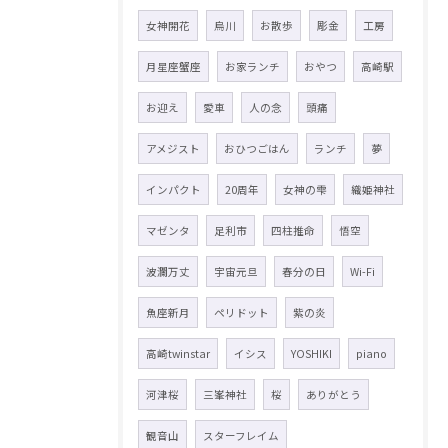
女神開花
烏川
お散歩
彫金
工房
月星座蟹座
お家ランチ
おやつ
高崎駅
お迎え
愛車
人の念
頭痛
アメジスト
おひつごはん
ランチ
夢
インパクト
20周年
女神の雫
織姫神社
マゼンタ
足利市
四柱推命
悟空
波瀾万丈
宇宙元旦
春分の日
Wi-Fi
魚座新月
ペリドット
紫の炎
高崎twinstar
イシス
YOSHIKI
piano
河津桜
三峯神社
桜
ありがとう
観音山
スターフレイム