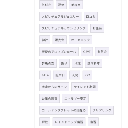
気付き
夏至
美容室
スピリチュアルジュエリー
口コミ
スピリチュアルカウンセリング
お話会
神社
販売会
オーガニック
天使のアロマぱひゅーむ
GSVF
お茶会
群馬の森
散歩
地球
銀河新年
1414
誕生日
入院
222
宇宙からのサイン
サイレント期間
台風の影響
エネルギー安定
ゴールデンタブレットの目醒め
クリアリング
解放
レインドロップ講習
復習