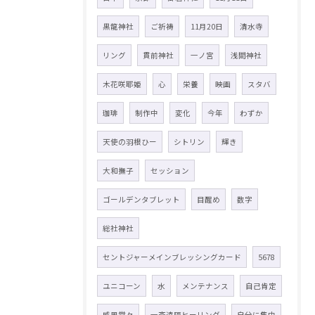
黒龍神社
ご祈祷
11月20日
清水寺
リング
貫前神社
一ノ宮
浅間神社
木花咲耶姫
心
栄養
映画
スタバ
珈琲
制作中
変化
今年
わずか
天使の羽根ひー
シトリン
輝き
大和撫子
セッション
ゴールデンタブレット
目醒め
数字
総社神社
セントジャーメインブレッシングカード
5678
ユニコーン
水
メンテナンス
自己肯定
威風堂々
一斉遠隔ヒーリング
自分に集中