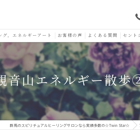
ング，エネルギーアート
お客様の声
よくある質問
セント
口コミ
セント
セント
観音山エネルギー散歩
お守り
群馬のスピリチュアルヒーリングサロンなら実績多数の☆Twin Star☆