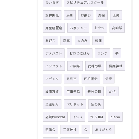
ひいらぎ
スピリチュアルスクール
女神開花
烏川
お散歩
彫金
工房
月星座蟹座
お家ランチ
おやつ
高崎駅
お迎え
愛車
人の念
頭痛
アメジスト
おひつごはん
ランチ
夢
インパクト
20周年
女神の雫
織姫神社
マゼンタ
足利市
四柱推命
悟空
波瀾万丈
宇宙元旦
春分の日
Wi-Fi
魚座新月
ペリドット
紫の炎
高崎twinstar
イシス
YOSHIKI
piano
河津桜
三峯神社
桜
ありがとう