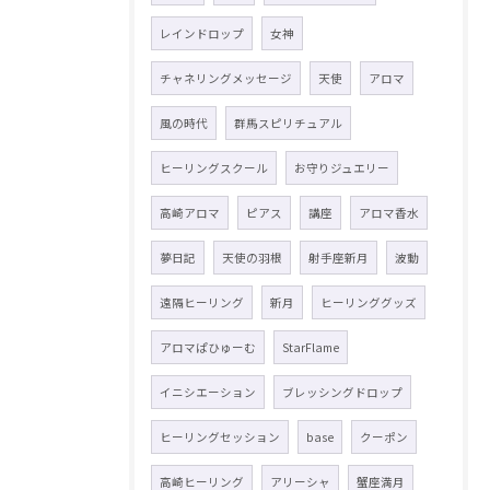
レインドロップ
女神
チャネリングメッセージ
天使
アロマ
風の時代
群馬スピリチュアル
ヒーリングスクール
お守りジュエリー
高崎アロマ
ピアス
講座
アロマ香水
夢日記
天使の羽根
射手座新月
波動
遠隔ヒーリング
新月
ヒーリンググッズ
アロマぱひゅーむ
StarFlame
イニシエーション
ブレッシングドロップ
ヒーリングセッション
base
クーポン
高崎ヒーリング
アリーシャ
蟹座満月