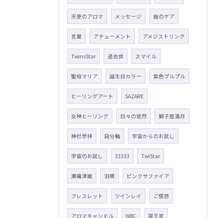
天使のアロマ
メッセージ
歯のケア
言葉
アチューメント
アメジストリング
TwinsStar
過去世
スマイル
聖母マリア
誕生日カラー
紫色プルプル
ヒーリングアート
SAZARE
女神ヒーリング
日々の徒然
獅子座満月
神社参拝
自分軸
宇宙からのお試し
宇宙のお試し
33333
TwiStar
瀬織津姫
羽根
ピンクサファイア
ブレスレット
ツインレイ
ご感想
アロマキャンドル
WBC
冥王星