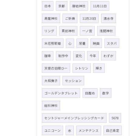
日本
京都
御岩神社
11月11日
黒龍神社
ご祈祷
11月20日
清水寺
リング
貫前神社
一ノ宮
浅間神社
木花咲耶姫
心
栄養
映画
スタバ
珈琲
制作中
変化
今年
わずか
天使の羽根ひー
シトリン
輝き
大和撫子
セッション
ゴールデンタブレット
目醒め
数字
総社神社
セントジャーメインブレッシングカード
5678
ユニコーン
水
メンテナンス
自己肯定