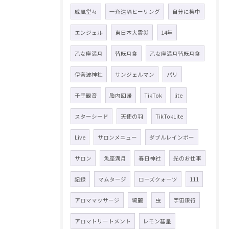
威風堂々
一斉遠隔ヒーリング
自分に集中
エンジェル
東日本大震災
14年
乙女座満月
皆既月食
乙女座満月皆既月食
伊奈波神社
サンジェルマン
パリ
千手観音
胎内回帰
TikTok
lite
スターシード
天使の羽
TikTokLite
Live
サロンメニュー
ダブルレインボー
サロン
魚座満月
春日神社
光のお仕事
記録
マムタージ
ローズクォーツ
111
アロママッサージ
綺麗
虫
宇宙銀行
アロマトリートメント
レモン彗星