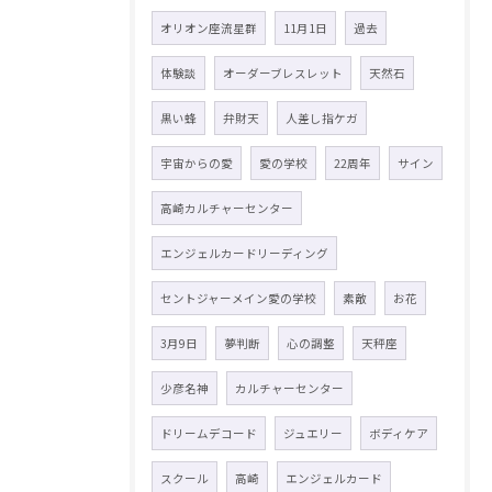
オリオン座流星群
11月1日
過去
体験談
オーダーブレスレット
天然石
黒い蜂
弁財天
人差し指ケガ
宇宙からの愛
愛の学校
22周年
サイン
高崎カルチャーセンター
エンジェルカードリーディング
セントジャーメイン愛の学校
素敵
お花
3月9日
夢判断
心の調整
天秤座
少彦名神
カルチャーセンター
ドリームデコード
ジュエリー
ボディケア
スクール
高崎
エンジェルカード