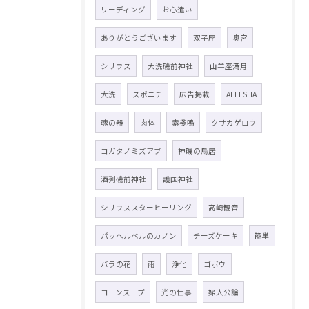
リーディング
お心遣い
ありがとうございます
双子座
奥宮
シリウス
大洗磯前神社
山羊座満月
大洗
スポニチ
広告掲載
ALEESHA
魂の器
肉体
素戔嗚
クサカゲロウ
コガタノミズアブ
神磯の鳥居
酒列磯前神社
護国神社
シリウススターヒーリング
高崎観音
パッヘルベルのカノン
チーズケーキ
簡単
バラの花
雨
浄化
ゴボウ
コーンスープ
光の仕事
婦人公論