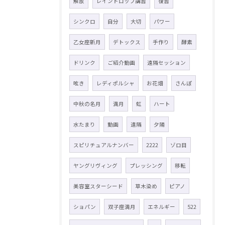
解放
レインドロップ講習
復習
シンクロ
自分
大切
パワー
乙女座新月
デトックス
手作り
酵素
ドリンク
ご紹介動画
遠隔セッション
呟き
レディポルシャ
お花畑
さんぽ
中秋の名月
満月
虹
ハート
水たまり
動画
遠隔
夕陽
スピリチュアルナンバー
2222
ゾロ目
ヤングリヴィング
プレッシング
移転
美容室スターシード
草木染め
ピアノ
ショパン
双子座満月
エネルギー
522