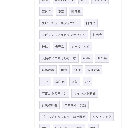
気付き
夏至
美容室
スピリチュアルジュエリー
口コミ
スピリチュアルカウンセリング
お話会
神社
販売会
オーガニック
天使のアロマぱひゅーむ
GSVF
お茶会
群馬の森
散歩
地球
銀河新年
1414
誕生日
入院
222
宇宙からのサイン
サイレント期間
台風の影響
エネルギー安定
ゴールデンタブレットの目醒め
クリアリング