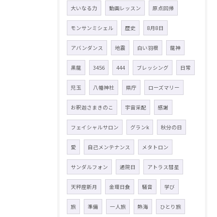
大いなる力
動画レッスン
原点回帰
モンサンミシェル
歴史
8月8日
アバンダンス
地震
白い羽根
龍神
黒龍
3456
444
ブレッシング
日常
児玉
八幡神社
県庁
ローズマリー
お釈迦さまきのこ
宇宙采配
感謝
フェイシャルサロン
グランk
秋分の日
愛
自己メンテナンス
メタトロン
サンダルフォン
通院日
アトラス彗星
天秤座新月
金環日食
騒音
学び
旅
準備
一人旅
熱海
ひとり旅