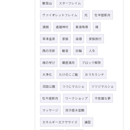
観音山
スターフレイム
ヴァイオレットフレイム
光
牡羊座新月
満開
進雄神社
素戔嗚尊
魂
草津温泉
家族
湯畑
家族旅行
西の河原
観音
日輪
人生
魂の学び
蠍座満月
ブロック解除
大浄化
たけのこご飯
おうちランチ
沼田公園
つつじマルシェ
ツツジマルシェ
牡牛座新月
ワークショップ
不思議な夢
マッサージ
双子座木星期
エネルギーエクササイズ
講習