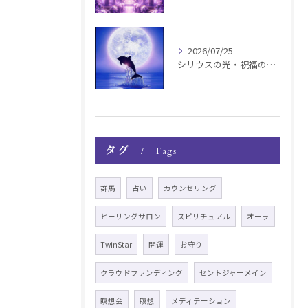
2026/07/25
シリウスの光・祝福の波動チャージ遠隔お知らせ〜銀河新年〜
タグ
Tags
群馬
占い
カウンセリング
ヒーリングサロン
スピリチュアル
オーラ
TwinStar
開運
お守り
クラウドファンディング
セントジャーメイン
瞑想会
瞑想
メディテーション