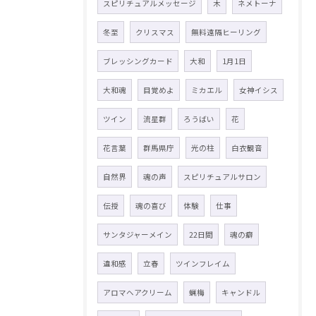
スピリチュアルメッセージ
木
ネメトーナ
冬至
クリスマス
無料遠隔ヒーリング
ブレッシングカード
大和
1月1日
大和魂
目覚めよ
ミカエル
女神イシス
ツイン
流星群
ろうばい
花
花言葉
群馬県庁
光の柱
白衣観音
自然界
魂の声
スピリチュアルサロン
伝授
魂の喜び
体験
仕事
サンタジャーメイン
22日間
魂の癖
違和感
立春
ツインフレイム
アロマヘアクリーム
蝋梅
キャンドル