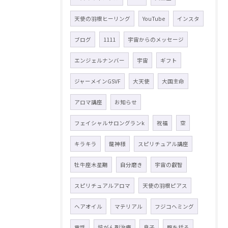
天使の羽根ヒーリング
YouTube
インスタ
ブログ
1111
宇宙からのメッセージ
エンジェルナンバー
宇宙
ギフト
ジャーメインGSVF
大天使
大国主命
アロマ講座
お知らせ
フェイシャルサロングランk
祝福
空
キラキラ
龍神様
スピリチュアル講座
牡牛座木星期
自分磨き
宇宙の叡智
スピリチュアルアロマ
天使の羽根ピアス
ヘアオイル
マテリアル
フジコヘミング
電話
抗がん剤治療
息子
腹を括る