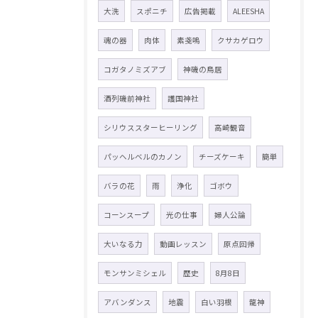
大洗
スポニチ
広告掲載
ALEESHA
魂の器
肉体
素戔嗚
クサカゲロウ
コガタノミズアブ
神磯の鳥居
酒列磯前神社
護国神社
シリウススターヒーリング
高崎観音
パッヘルベルのカノン
チーズケーキ
簡単
バラの花
雨
浄化
ゴボウ
コーンスープ
光の仕事
婦人公論
大いなる力
動画レッスン
原点回帰
モンサンミシェル
歴史
8月8日
アバンダンス
地震
白い羽根
龍神