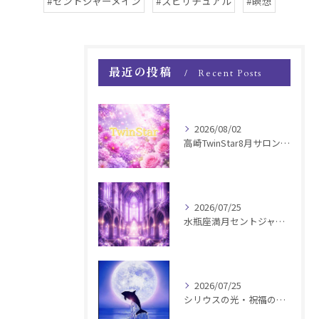
#セントジャーメイン
#スピリチュアル
#瞑想
最近の投稿
Recent Posts
2026/08/02
高崎TwinStar8月サロンお知らせ
2026/07/25
水瓶座満月セントジャーメインGSVF遠隔お知らせ
2026/07/25
シリウスの光・祝福の波動チャージ遠隔お知らせ〜銀河新年〜