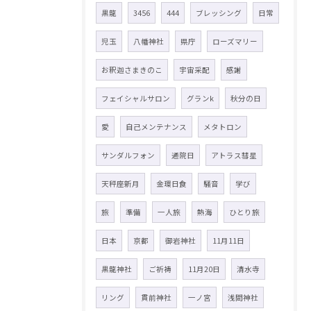
黒龍
3456
444
ブレッシング
日常
児玉
八幡神社
県庁
ローズマリー
お釈迦さまきのこ
宇宙采配
感謝
フェイシャルサロン
グランk
秋分の日
愛
自己メンテナンス
メタトロン
サンダルフォン
通院日
アトラス彗星
天秤座新月
金環日食
騒音
学び
旅
準備
一人旅
熱海
ひとり旅
日本
京都
御岩神社
11月11日
黒龍神社
ご祈祷
11月20日
清水寺
リング
貫前神社
一ノ宮
浅間神社