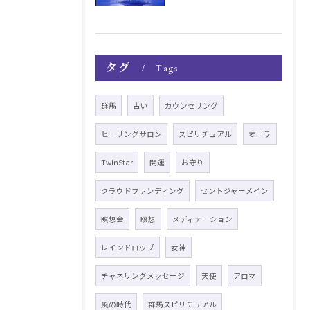
タグ
Tags
群馬
占い
カウンセリング
ヒーリングサロン
スピリチュアル
オーラ
TwinStar
開運
お守り
クラウドファンディング
セントジャーメイン
瞑想会
瞑想
メディテーション
レインドロップ
女神
チャネリングメッセージ
天使
アロマ
風の時代
群馬スピリチュアル