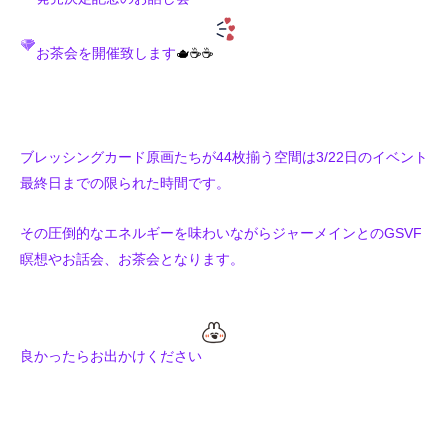
お茶会を開催致します
🫖☕︎☕︎
ブレッシングカード原画たちが44枚揃う空間は
3/22日のイベント
最終日までの限られた時間です。
その圧倒的なエネルギーを味わいながら
ジャーメインとのGSVF
瞑想や
お話会、
お茶会となります。
良かったら
お出かけください