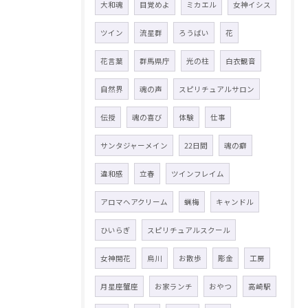
大和魂
目覚めよ
ミカエル
女神イシス
ツイン
流星群
ろうばい
花
花言葉
群馬県庁
光の柱
白衣観音
自然界
魂の声
スピリチュアルサロン
伝授
魂の喜び
体験
仕事
サンタジャーメイン
22日間
魂の癖
違和感
立春
ツインフレイム
アロマヘアクリーム
蝋梅
キャンドル
ひいらぎ
スピリチュアルスクール
女神開花
烏川
お散歩
彫金
工房
月星座蟹座
お家ランチ
おやつ
高崎駅