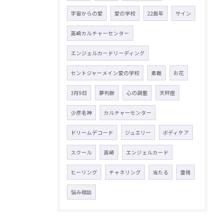
宇宙からの愛
愛の学校
22周年
サイン
高崎カルチャーセンター
エンジェルカードリーディング
セントジャーメイン愛の学校
素敵
お花
3月9日
夢判断
心の調整
天秤座
少彦名神
カルチャーセンター
ドリームデコード
ジュエリー
ボディケア
スクール
高崎
エンジェルカード
ヒーリング
チャネリング
当たる
霊視
悩み相談