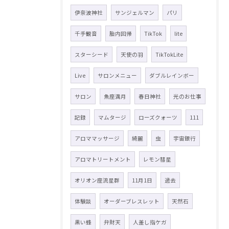
伊奈波神社
サンジェルマン
パリ
千手観音
胎内回帰
TikTok
lite
スターシード
天使の羽
TikTokLite
Live
サロンメニュー
ダブルレインボー
サロン
魚座満月
春日神社
光のお仕事
記録
マムタージ
ローズクォーツ
111
アロママッサージ
綺麗
虫
宇宙銀行
アロマトリートメント
レモン彗星
オリオン座流星群
11月1日
過去
体験談
オーダーブレスレット
天然石
黒い蜂
弁財天
人差し指ケガ