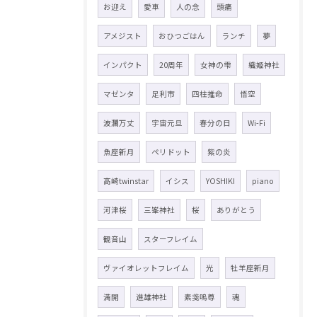
お迎え
愛車
人の念
頭痛
アメジスト
おひつごはん
ランチ
夢
インパクト
20周年
女神の雫
織姫神社
マゼンタ
足利市
四柱推命
悟空
波瀾万丈
宇宙元旦
春分の日
Wi-Fi
魚座新月
ペリドット
紫の炎
高崎twinstar
イシス
YOSHIKI
piano
河津桜
三峯神社
桜
ありがとう
観音山
スターフレイム
ヴァイオレットフレイム
光
牡羊座新月
満開
進雄神社
素戔嗚尊
魂