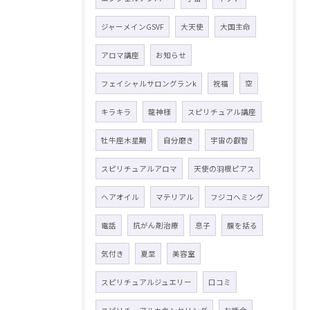
ジャーメインGSVF
大天使
大国主命
アロマ講座
お知らせ
フェイシャルサロングランk
祝福
空
キラキラ
龍神様
スピリチュアル講座
牡牛座木星期
自分磨き
宇宙の叡智
スピリチュアルアロマ
天使の羽根ピアス
ヘアオイル
マテリアル
フジコヘミング
電話
抗がん剤治療
息子
腹を括る
気付き
夏至
美容室
スピリチュアルジュエリー
口コミ