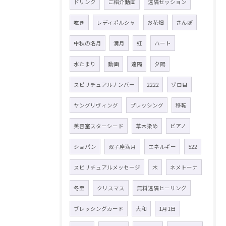
ドリンク
ご紹介動画
遠隔セッション
呟き
レディポルシャ
お花畑
さんぽ
中秋の名月
満月
虹
ハート
水たまり
動画
遠隔
夕陽
スピリチュアルナンバー
2222
ゾロ目
ヤングリヴィング
プレッシング
移転
美容室スターシード
草木染め
ピアノ
ショパン
双子座満月
エネルギー
522
スピリチュアルメッセージ
木
ネメトーナ
冬至
クリスマス
無料遠隔ヒーリング
ブレッシングカード
大和
1月1日