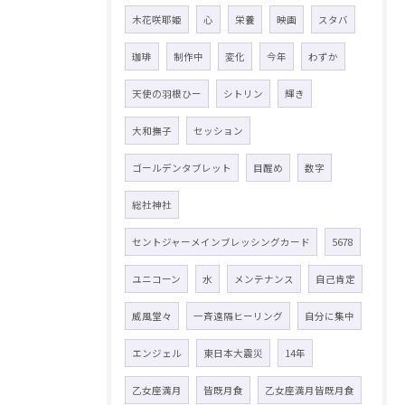
木花咲耶姫
心
栄養
映画
スタバ
珈琲
制作中
変化
今年
わずか
天使の羽根ひー
シトリン
輝き
大和撫子
セッション
ゴールデンタブレット
目醒め
数字
総社神社
セントジャーメインブレッシングカード
5678
ユニコーン
水
メンテナンス
自己肯定
威風堂々
一斉遠隔ヒーリング
自分に集中
エンジェル
東日本大震災
14年
乙女座満月
皆既月食
乙女座満月皆既月食