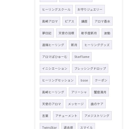
ヒーリングスクール
お守りジュエリー
高崎アロマ
ピアス
講座
アロマ香水
夢日記
天使の羽根
射手座新月
波動
遠隔ヒーリング
新月
ヒーリンググッズ
アロマぱひゅーむ
StarFlame
イニシエーション
ブレッシングドロップ
ヒーリングセッション
base
クーポン
高崎ヒーリング
アリーシャ
蟹座満月
天使のアロマ
メッセージ
歯のケア
言葉
アチューメント
アメジストリング
TwinsStar
過去世
スマイル