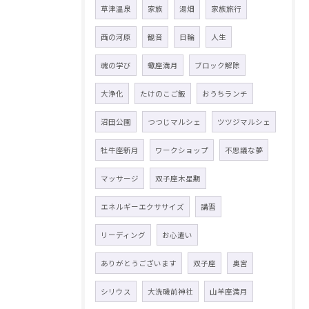
草津温泉
家族
湯畑
家族旅行
西の河原
観音
日輪
人生
魂の学び
蠍座満月
ブロック解除
大浄化
たけのこご飯
おうちランチ
沼田公園
つつじマルシェ
ツツジマルシェ
牡牛座新月
ワークショップ
不思議な夢
マッサージ
双子座木星期
エネルギーエクササイズ
講習
リーディング
お心遣い
ありがとうございます
双子座
奥宮
シリウス
大洗磯前神社
山羊座満月