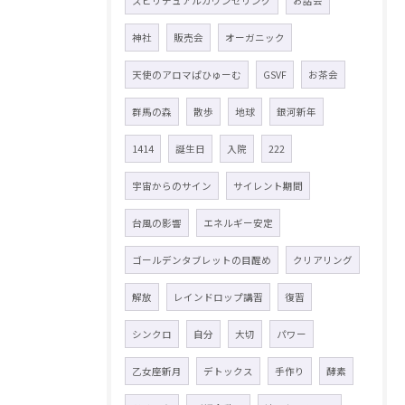
スピリチュアルカウンセリング
お話会
神社
販売会
オーガニック
天使のアロマぱひゅーむ
GSVF
お茶会
群馬の森
散歩
地球
銀河新年
1414
誕生日
入院
222
宇宙からのサイン
サイレント期間
台風の影響
エネルギー安定
ゴールデンタブレットの目醒め
クリアリング
解放
レインドロップ講習
復習
シンクロ
自分
大切
パワー
乙女座新月
デトックス
手作り
酵素