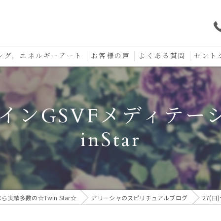
ング，エネルギーアート
お客様の声
よくある質問
セント
口コミ
セント
メインGSVFメディテ
セント
inStar
お守り
績多数の☆Twin Star☆
アリーシャのスピリチュアルブログ
27(