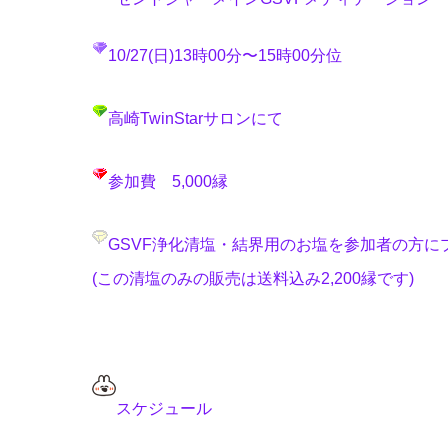
10/27(日)13時00分〜15時00分位
高崎TwinStarサロンにて
参加費 5,000縁
GSVF浄化清塩・結界用のお塩
を参加者の方に
(この清塩のみの販売は送料込み2,200縁です)
スケジュール