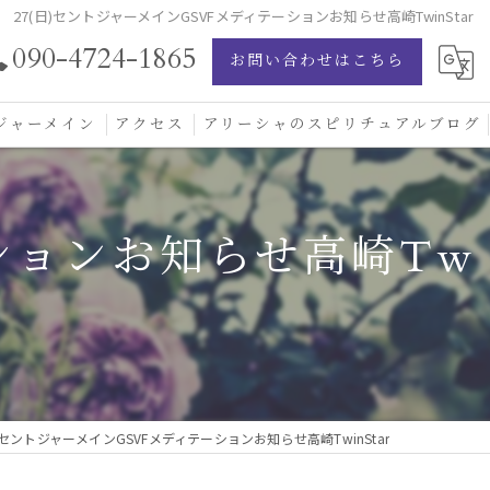
27(日)セントジャーメインGSVFメディテーションお知らせ高崎TwinStar
090-4724-1865
お問い合わせはこちら
ジャーメイン
アクセス
アリーシャのスピリチュアルブログ
ジャーメイン愛の学校
ーションお知らせ高崎Tw
ジャーメインブレッシングカード
ジュエリー
日)セントジャーメインGSVFメディテーションお知らせ高崎TwinStar