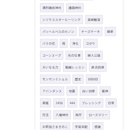
酒列磯前神社
護国神社
シリウススターヒーリング
高崎観音
パッヘルベルのカノン
チーズケーキ
簡単
バラの花
雨
浄化
ゴボウ
コーンスープ
光の仕事
婦人公論
大いなる力
動画レッスン
原点回帰
モンサンミシェル
歴史
8月8日
アバンダンス
地震
白い羽根
龍神
黒龍
3456
444
ブレッシング
日常
児玉
八幡神社
県庁
ローズマリー
お釈迦さまきのこ
宇宙采配
感謝