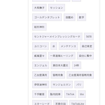
大和撫子
セッション
ゴールデンタブレット
目醒め
数字
総社神社
セントジャーメインブレッシングカード
5678
ユニコーン
水
メンテナンス
自己肯定
威風堂々
一斉遠隔ヒーリング
自分に集中
エンジェル
東日本大震災
14年
乙女座満月
皆既月食
乙女座満月皆既月食
伊奈波神社
サンジェルマン
パリ
千手観音
胎内回帰
TikTok
lite
スターシード
天使の羽
TikTokLite