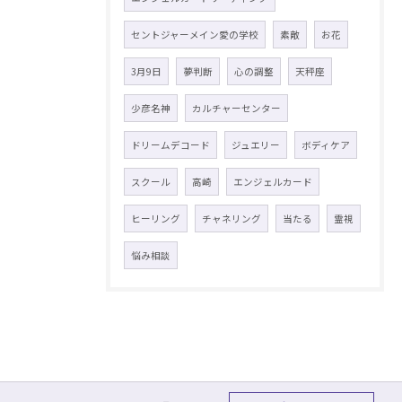
セントジャーメイン愛の学校
素敵
お花
3月9日
夢判断
心の調整
天秤座
少彦名神
カルチャーセンター
ドリームデコード
ジュエリー
ボディケア
スクール
高崎
エンジェルカード
ヒーリング
チャネリング
当たる
霊視
悩み相談