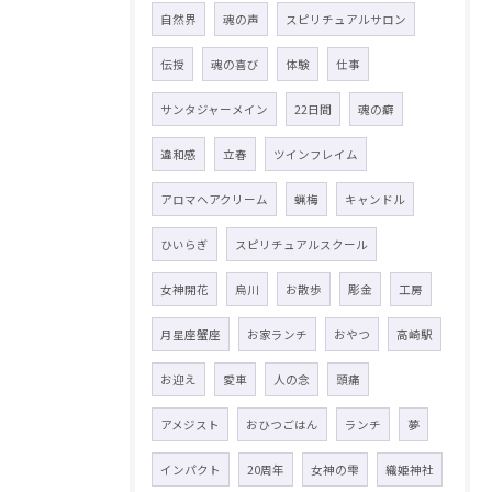
自然界
魂の声
スピリチュアルサロン
伝授
魂の喜び
体験
仕事
サンタジャーメイン
22日間
魂の癖
違和感
立春
ツインフレイム
アロマヘアクリーム
蝋梅
キャンドル
ひいらぎ
スピリチュアルスクール
女神開花
烏川
お散歩
彫金
工房
月星座蟹座
お家ランチ
おやつ
高崎駅
お迎え
愛車
人の念
頭痛
アメジスト
おひつごはん
ランチ
夢
インパクト
20周年
女神の雫
織姫神社