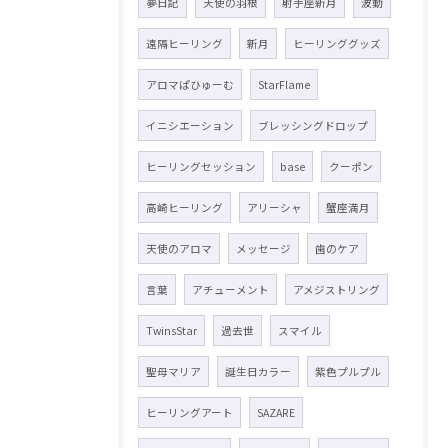
夢日記
天使の羽根
射手座新月
波動
遠隔ヒーリング
新月
ヒーリンググッズ
アロマぱひゅーむ
StarFlame
イニシエーション
ブレッシングドロップ
ヒーリングセッション
base
クーポン
高崎ヒーリング
アリーシャ
蟹座満月
天使のアロマ
メッセージ
歯のケア
言葉
アチューメント
アメジストリング
TwinsStar
過去世
スマイル
聖母マリア
誕生日カラー
紫色プルプル
ヒーリングアート
SAZARE