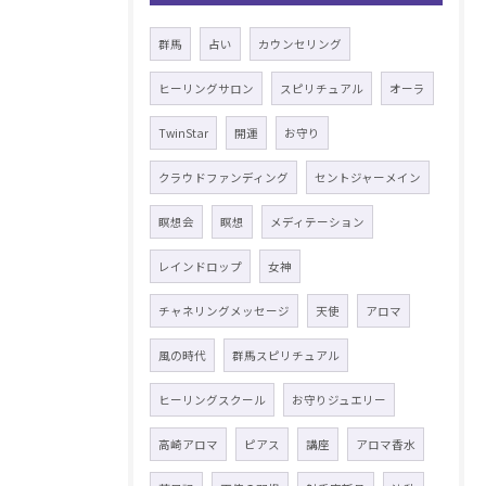
群馬
占い
カウンセリング
ヒーリングサロン
スピリチュアル
オーラ
TwinStar
開運
お守り
クラウドファンディング
セントジャーメイン
瞑想会
瞑想
メディテーション
レインドロップ
女神
チャネリングメッセージ
天使
アロマ
風の時代
群馬スピリチュアル
ヒーリングスクール
お守りジュエリー
高崎アロマ
ピアス
講座
アロマ香水