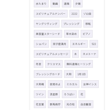
水たまり
動画
遠隔
夕陽
スピリチュアルナンバー
2222
ゾロ目
ヤングリヴィング
プレッシング
移転
美容室スターシード
草木染め
ピアノ
ショパン
双子座満月
エネルギー
522
スピリチュアルメッセージ
木
ネメトーナ
冬至
クリスマス
無料遠隔ヒーリング
ブレッシングカード
大和
1月1日
大和魂
目覚めよ
ミカエル
女神イシス
ツイン
流星群
ろうばい
花
花言葉
群馬県庁
光の柱
白衣観音