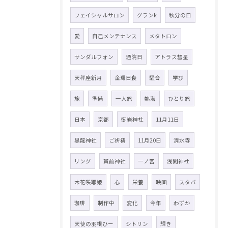
フェイシャルサロン
グランk
秋分の日
愛
自己メンテナンス
メタトロン
サンダルフォン
通院日
アトラス彗星
天秤座新月
金環日食
騒音
学び
旅
準備
一人旅
熱海
ひとり旅
日本
京都
御岩神社
11月11日
黒龍神社
ご祈祷
11月20日
清水寺
リング
貫前神社
一ノ宮
浅間神社
木花咲耶姫
心
栄養
映画
スタバ
珈琲
制作中
変化
今年
わずか
天使の羽根ひー
シトリン
輝き