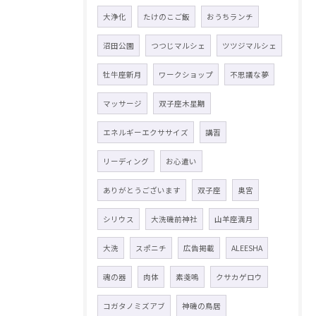
大浄化
たけのこご飯
おうちランチ
沼田公園
つつじマルシェ
ツツジマルシェ
牡牛座新月
ワークショップ
不思議な夢
マッサージ
双子座木星期
エネルギーエクササイズ
講習
リーディング
お心遣い
ありがとうございます
双子座
奥宮
シリウス
大洗磯前神社
山羊座満月
大洗
スポニチ
広告掲載
ALEESHA
魂の器
肉体
素戔嗚
クサカゲロウ
コガタノミズアブ
神磯の鳥居