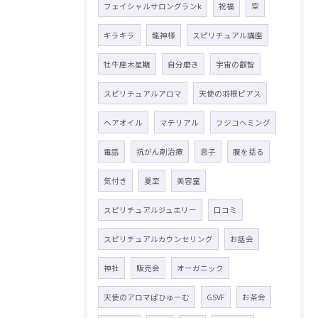
フェイシャルサロングランk
祝福
空
キラキラ
龍神様
スピリチュアル講座
牡牛座木星期
自分磨き
宇宙の叡智
スピリチュアルアロマ
天使の羽根ピアス
ヘアオイル
マテリアル
フジコヘミング
電話
抗がん剤治療
息子
腹を括る
気付き
夏至
美容室
スピリチュアルジュエリー
口コミ
スピリチュアルカウンセリング
お話会
神社
販売会
オーガニック
天使のアロマぱひゅーむ
GSVF
お茶会