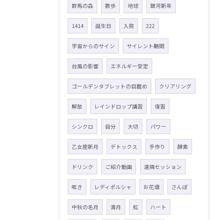
群馬の森
散歩
地球
銀河新年
1414
誕生日
入院
222
宇宙からのサイン
サイレント期間
台風の影響
エネルギー安定
ゴールデンタブレットの目醒め
クリアリング
解放
レインドロップ講習
復習
シンクロ
自分
大切
パワー
乙女座新月
デトックス
手作り
酵素
ドリンク
ご紹介動画
遠隔セッション
呟き
レディポルシャ
お花畑
さんぽ
中秋の名月
満月
虹
ハート