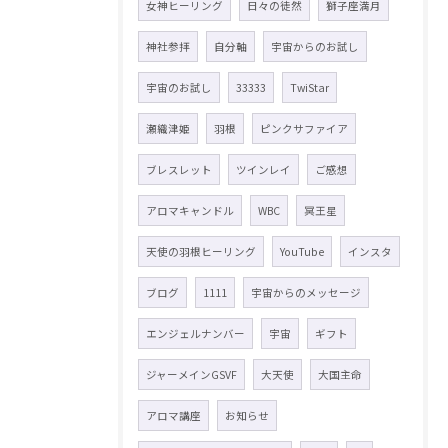
女神ヒーリング
日々の徒然
獅子座満月
神社参拝
自分軸
宇宙からのお試し
宇宙のお試し
33333
TwiStar
瀬織津姫
羽根
ピンクサファイア
ブレスレット
ツインレイ
ご感想
アロマキャンドル
WBC
冥王星
天使の羽根ヒーリング
YouTube
インスタ
ブログ
1111
宇宙からのメッセージ
エンジェルナンバー
宇宙
ギフト
ジャーメインGSVF
大天使
大国主命
アロマ講座
お知らせ