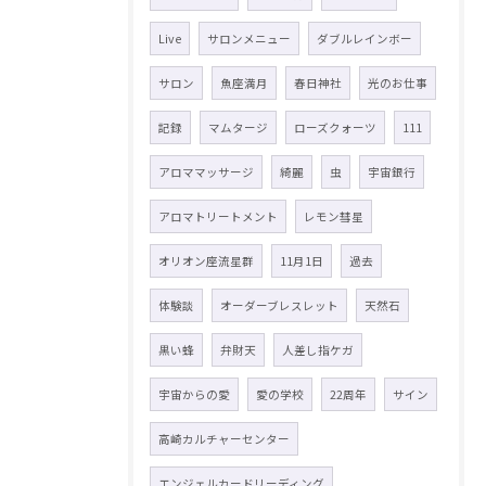
Live
サロンメニュー
ダブルレインボー
サロン
魚座満月
春日神社
光のお仕事
記録
マムタージ
ローズクォーツ
111
アロママッサージ
綺麗
虫
宇宙銀行
アロマトリートメント
レモン彗星
オリオン座流星群
11月1日
過去
体験談
オーダーブレスレット
天然石
黒い蜂
弁財天
人差し指ケガ
宇宙からの愛
愛の学校
22周年
サイン
高崎カルチャーセンター
エンジェルカードリーディング