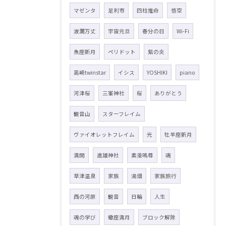
マゼンタ
足利市
四柱推命
悟空
波瀾万丈
宇宙元旦
春分の日
Wi-Fi
魚座新月
ペリドット
紫の炎
高崎twinstar
イシス
YOSHIKI
piano
河津桜
三峯神社
桜
ありがとう
観音山
スターフレイム
ヴァイオレットフレイム
光
牡羊座新月
満開
進雄神社
素戔嗚尊
魂
草津温泉
家族
湯畑
家族旅行
西の河原
観音
日輪
人生
魂の学び
蠍座満月
ブロック解除