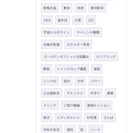
群馬の森
散歩
地球
銀河新年
1414
誕生日
入院
222
宇宙からのサイン
サイレント期間
台風の影響
エネルギー安定
ゴールデンタブレットの目醒め
クリアリング
解放
レインドロップ講習
復習
シンクロ
自分
大切
パワー
乙女座新月
デトックス
手作り
酵素
ドリンク
ご紹介動画
遠隔セッション
呟き
レディポルシャ
お花畑
さんぽ
中秋の名月
満月
虹
ハート