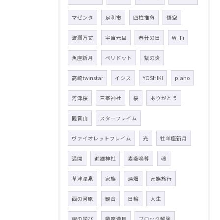
マゼンタ
足利市
四柱推命
悟空
波瀾万丈
宇宙元旦
春分の日
Wi-Fi
魚座新月
ペリドット
紫の炎
高崎twinstar
イシス
YOSHIKI
piano
河津桜
三峯神社
桜
ありがとう
観音山
スターフレイム
ヴァイオレットフレイム
光
牡羊座新月
満開
進雄神社
素戔嗚尊
魂
草津温泉
家族
湯畑
家族旅行
西の河原
観音
日輪
人生
魂の学び
蠍座満月
ブロック解除