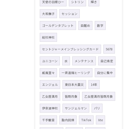
天使の羽根ひー
シトリン
輝き
大和撫子
セッション
ゴールデンタブレット
目醒め
数字
総社神社
セントジャーメインブレッシングカード
5678
ユニコーン
水
メンテナンス
自己肯定
威風堂々
一斉遠隔ヒーリング
自分に集中
エンジェル
東日本大震災
14年
乙女座満月
皆既月食
乙女座満月皆既月食
伊奈波神社
サンジェルマン
パリ
千手観音
胎内回帰
TikTok
lite