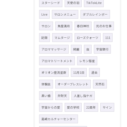
スターシード
天使の羽
TikTokLite
Live
サロンメニュー
ダブルレインボー
サロン
魚座満月
春日神社
光のお仕事
記録
マムタージ
ローズクォーツ
111
アロママッサージ
綺麗
虫
宇宙銀行
アロマトリートメント
レモン彗星
オリオン座流星群
11月1日
過去
体験談
オーダーブレスレット
天然石
黒い蜂
弁財天
人差し指ケガ
宇宙からの愛
愛の学校
22周年
サイン
高崎カルチャーセンター