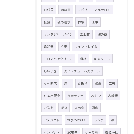
自然界
魂の声
スピリチュアルサロン
伝授
魂の喜び
体験
仕事
サンタジャーメイン
22日間
魂の癖
違和感
立春
ツインフレイム
アロマヘアクリーム
蝋梅
キャンドル
ひいらぎ
スピリチュアルスクール
女神開花
烏川
お散歩
彫金
工房
月星座蟹座
お家ランチ
おやつ
高崎駅
お迎え
愛車
人の念
頭痛
アメジスト
おひつごはん
ランチ
夢
インパクト
20周年
女神の雫
織姫神社