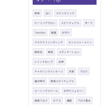
タグ
Tags
群馬
占い
カウンセリング
ヒーリングサロン
スピリチュアル
オーラ
TwinStar
開運
お守り
クラウドファンディング
セントジャーメイン
瞑想会
瞑想
メディテーション
レインドロップ
女神
チャネリングメッセージ
天使
アロマ
風の時代
群馬スピリチュアル
ヒーリングスクール
お守りジュエリー
高崎アロマ
ピアス
講座
アロマ香水