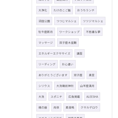
大浄化
たけのこご飯
おうちランチ
沼田公園
つつじマルシェ
ツツジマルシェ
牡牛座新月
ワークショップ
不思議な夢
マッサージ
双子座木星期
エネルギーエクササイズ
講習
リーディング
お心遣い
ありがとうございます
双子座
奥宮
シリウス
大洗磯前神社
山羊座満月
大洗
スポニチ
広告掲載
ALEESHA
魂の器
肉体
素戔嗚
クサカゲロウ