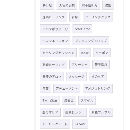
夢日記
天使の羽根
射手座新月
波動
遠隔ヒーリング
新月
ヒーリンググッズ
アロマぱひゅーむ
StarFlame
イニシエーション
ブレッシングドロップ
ヒーリングセッション
base
クーポン
高崎ヒーリング
アリーシャ
蟹座満月
天使のアロマ
メッセージ
歯のケア
言葉
アチューメント
アメジストリング
TwinsStar
過去世
スマイル
聖母マリア
誕生日カラー
紫色プルプル
ヒーリングアート
SAZARE