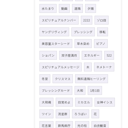
水たまり
動画
遠隔
夕陽
スピリチュアルナンバー
2222
ゾロ目
ヤングリヴィング
プレッシング
移転
美容室スターシード
草木染め
ピアノ
ショパン
双子座満月
エネルギー
522
スピリチュアルメッセージ
木
ネメトーナ
冬至
クリスマス
無料遠隔ヒーリング
ブレッシングカード
大和
1月1日
大和魂
目覚めよ
ミカエル
女神イシス
ツイン
流星群
ろうばい
花
花言葉
群馬県庁
光の柱
白衣観音