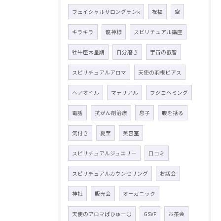
フェイシャルサロングランk
祝福
空
キラキラ
龍神様
スピリチュアル講座
牡牛座木星期
自分磨き
宇宙の叡智
スピリチュアルアロマ
天使の羽根ピアス
ヘアオイル
マテリアル
フジコヘミング
電話
抗がん剤治療
息子
腹を括る
気付き
夏至
美容室
スピリチュアルジュエリー
口コミ
スピリチュアルカウンセリング
お話会
神社
販売会
オーガニック
天使のアロマぱひゅーむ
GSVF
お茶会