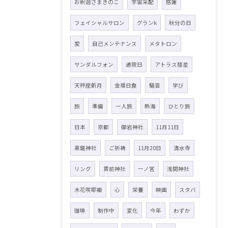
お釈迦さまきのこ
宇宙采配
感謝
フェイシャルサロン
グランk
秋分の日
愛
自己メンテナンス
メタトロン
サンダルフォン
通院日
アトラス彗星
天秤座新月
金環日食
騒音
学び
旅
準備
一人旅
熱海
ひとり旅
日本
京都
御岩神社
11月11日
黒龍神社
ご祈祷
11月20日
清水寺
リング
貫前神社
一ノ宮
浅間神社
木花咲耶姫
心
栄養
映画
スタバ
珈琲
制作中
変化
今年
わずか