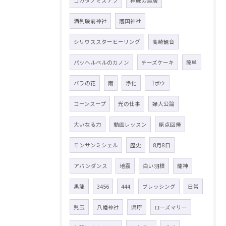
コガタノミズアブ
神磯の鳥居
酒列磯前神社
護国神社
シリウススターヒーリング
高崎観音
パッヘルベルのカノン
チーズケーキ
簡単
バラの花
雨
浄化
ゴボウ
コーンスープ
光の仕事
婦人公論
大いなる力
動画レッスン
原点回帰
モンサンミシェル
歴史
8月8日
アバンダンス
地震
白い羽根
龍神
黒龍
3456
444
ブレッシング
日常
児玉
八幡神社
県庁
ローズマリー