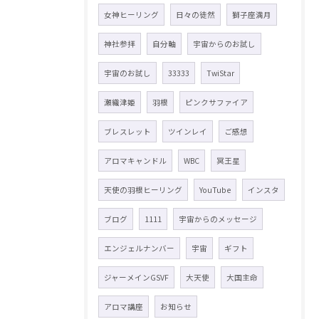
女神ヒーリング
日々の徒然
獅子座満月
神社参拝
自分軸
宇宙からのお試し
宇宙のお試し
33333
TwiStar
瀬織津姫
羽根
ピンクサファイア
ブレスレット
ツインレイ
ご感想
アロマキャンドル
WBC
冥王星
天使の羽根ヒーリング
YouTube
インスタ
ブログ
1111
宇宙からのメッセージ
エンジェルナンバー
宇宙
ギフト
ジャーメインGSVF
大天使
大国主命
アロマ講座
お知らせ