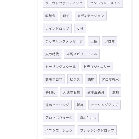
クラウドファンディング
セントジャーメイン
瞑想会
瞑想
メディテーション
レインドロップ
女神
チャネリングメッセージ
天使
アロマ
風の時代
群馬スピリチュアル
ヒーリングスクール
お守りジュエリー
高崎アロマ
ピアス
講座
アロマ香水
夢日記
天使の羽根
射手座新月
波動
遠隔ヒーリング
新月
ヒーリンググッズ
アロマぱひゅーむ
StarFlame
イニシエーション
ブレッシングドロップ