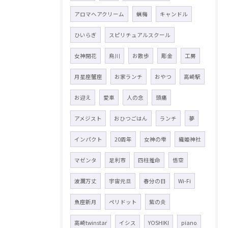
アロマヘアクリーム
蝋梅
キャンドル
ひいらぎ
スピリチュアルスクール
女神開花
烏川
お散歩
彫金
工房
月星座蟹座
お家ランチ
おやつ
高崎駅
お迎え
愛車
人の念
頭痛
アメジスト
おひつごはん
ランチ
夢
インパクト
20周年
女神の雫
織姫神社
マゼンタ
足利市
四柱推命
悟空
波瀾万丈
宇宙元旦
春分の日
Wi-Fi
魚座新月
ペリドット
紫の炎
高崎twinstar
イシス
YOSHIKI
piano