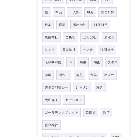
旅
準備
一人旅
熱海
ひとり旅
日本
京都
御岩神社
11月11日
黒龍神社
ご祈祷
11月20日
清水寺
リング
貫前神社
一ノ宮
浅間神社
木花咲耶姫
心
栄養
映画
スタバ
珈琲
制作中
変化
今年
わずか
天使の羽根ひー
シトリン
輝き
大和撫子
セッション
ゴールデンタブレット
目醒め
数字
総社神社