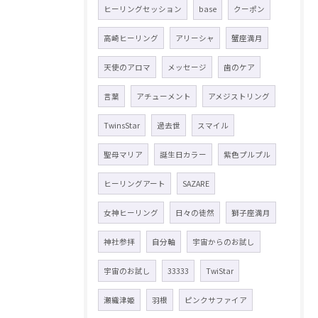
ヒーリングセッション
base
クーポン
高崎ヒーリング
アリーシャ
蟹座満月
天使のアロマ
メッセージ
歯のケア
言葉
アチューメント
アメジストリング
TwinsStar
過去世
スマイル
聖母マリア
誕生日カラー
紫色プルプル
ヒーリングアート
SAZARE
女神ヒーリング
日々の徒然
獅子座満月
神社参拝
自分軸
宇宙からのお試し
宇宙のお試し
33333
TwiStar
瀬織津姫
羽根
ピンクサファイア