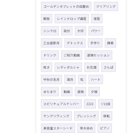
ゴールデンタブレットの目醒め
クリアリング
解放
レインドロップ講習
復習
シンクロ
自分
大切
パワー
乙女座新月
デトックス
手作り
酵素
ドリンク
ご紹介動画
遠隔セッション
呟き
レディポルシャ
お花畑
さんぽ
中秋の名月
満月
虹
ハート
水たまり
動画
遠隔
夕陽
スピリチュアルナンバー
2222
ゾロ目
ヤングリヴィング
プレッシング
移転
美容室スターシード
草木染め
ピアノ