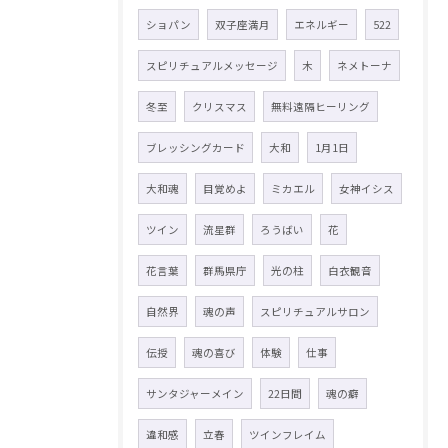
ショパン
双子座満月
エネルギー
522
スピリチュアルメッセージ
木
ネメトーナ
冬至
クリスマス
無料遠隔ヒーリング
ブレッシングカード
大和
1月1日
大和魂
目覚めよ
ミカエル
女神イシス
ツイン
流星群
ろうばい
花
花言葉
群馬県庁
光の柱
白衣観音
自然界
魂の声
スピリチュアルサロン
伝授
魂の喜び
体験
仕事
サンタジャーメイン
22日間
魂の癖
違和感
立春
ツインフレイム