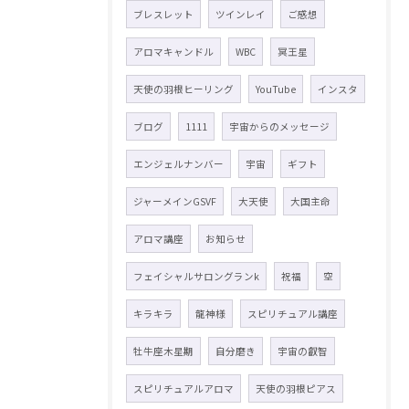
ブレスレット
ツインレイ
ご感想
アロマキャンドル
WBC
冥王星
天使の羽根ヒーリング
YouTube
インスタ
ブログ
1111
宇宙からのメッセージ
エンジェルナンバー
宇宙
ギフト
ジャーメインGSVF
大天使
大国主命
アロマ講座
お知らせ
フェイシャルサロングランk
祝福
空
キラキラ
龍神様
スピリチュアル講座
牡牛座木星期
自分磨き
宇宙の叡智
スピリチュアルアロマ
天使の羽根ピアス