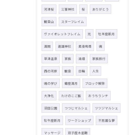
河津桜
三峯神社
桜
ありがとう
観音山
スターフレイム
ヴァイオレットフレイム
光
牡羊座新月
満開
進雄神社
素戔嗚尊
魂
草津温泉
家族
湯畑
家族旅行
西の河原
観音
日輪
人生
魂の学び
蠍座満月
ブロック解除
大浄化
たけのこご飯
おうちランチ
沼田公園
つつじマルシェ
ツツジマルシェ
牡牛座新月
ワークショップ
不思議な夢
マッサージ
双子座木星期