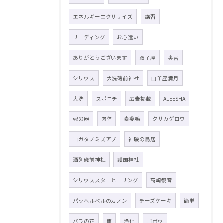
エネルギーエクササイズ
講習
リーディング
お心遣い
ありがとうございます
双子座
奥宮
シリウス
大洗磯前神社
山羊座満月
大洗
スポニチ
広告掲載
ALEESHA
魂の器
肉体
素戔嗚
クサカゲロウ
コガタノミズアブ
神磯の鳥居
酒列磯前神社
護国神社
シリウススターヒーリング
高崎観音
パッヘルベルのカノン
チーズケーキ
簡単
バラの花
雨
浄化
ゴボウ