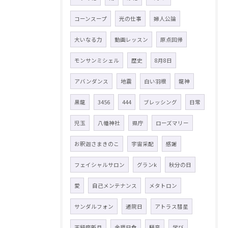
コーンスープ
光の仕事
婦人公論
大いなる力
動画レッスン
原点回帰
モンサンミシェル
歴史
8月8日
アバンダンス
地震
白い羽根
龍神
黒龍
3456
444
ブレッシング
日常
児玉
八幡神社
県庁
ローズマリー
お釈迦さまきのこ
宇宙采配
感謝
フェイシャルサロン
グランk
秋分の日
愛
自己メンテナンス
メタトロン
サンダルフォン
通院日
アトラス彗星
天秤座新月
金環日食
騒音
学び