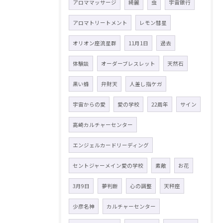
アロママッサージ
綺麗
虫
宇宙銀行
アロマトリートメント
レモン彗星
オリオン座流星群
11月1日
過去
体験談
オーダーブレスレット
天然石
黒い蜂
弁財天
人差し指ケガ
宇宙からの愛
愛の学校
22周年
サイン
高崎カルチャーセンター
エンジェルカードリーディング
セントジャーメイン愛の学校
素敵
お花
3月9日
夢判断
心の調整
天秤座
少彦名神
カルチャーセンター