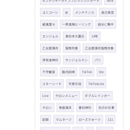
セントジャーメインブレッシングカード
5678
ユニコーン
水
メンテナンス
自己肯定
威風堂々
一斉遠隔ヒーリング
自分に集中
エンジェル
東日本大震災
14年
乙女座満月
皆既月食
乙女座満月皆既月食
伊奈波神社
サンジェルマン
パリ
千手観音
胎内回帰
TikTok
lite
スターシード
天使の羽
TikTokLite
Live
サロンメニュー
ダブルレインボー
サロン
魚座満月
春日神社
光のお仕事
記録
マムタージ
ローズクォーツ
111