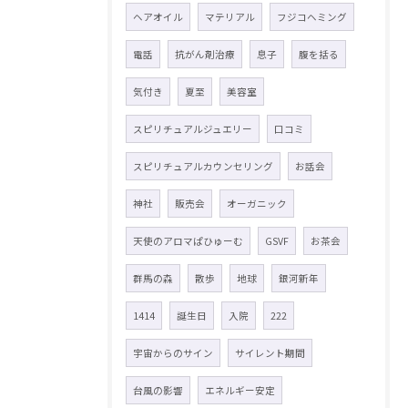
ヘアオイル
マテリアル
フジコヘミング
電話
抗がん剤治療
息子
腹を括る
気付き
夏至
美容室
スピリチュアルジュエリー
口コミ
スピリチュアルカウンセリング
お話会
神社
販売会
オーガニック
天使のアロマぱひゅーむ
GSVF
お茶会
群馬の森
散歩
地球
銀河新年
1414
誕生日
入院
222
宇宙からのサイン
サイレント期間
台風の影響
エネルギー安定