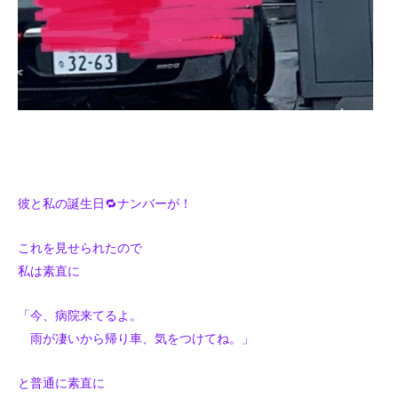
彼と私の誕生日🔁ナンバーが！
これを見せられたので
私は素直に
「今、病院来てるよ。
雨が凄いから帰り車、気をつけてね。」
と普通に素直に