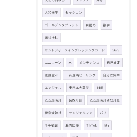
大和撫子
セッション
ゴールデンタブレット
目醒め
数字
総社神社
セントジャーメインブレッシングカード
5678
ユニコーン
水
メンテナンス
自己肯定
威風堂々
一斉遠隔ヒーリング
自分に集中
エンジェル
東日本大震災
14年
乙女座満月
皆既月食
乙女座満月皆既月食
伊奈波神社
サンジェルマン
パリ
千手観音
胎内回帰
TikTok
lite