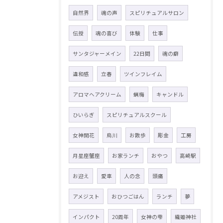
自然界
魂の声
スピリチュアルサロン
伝授
魂の喜び
体験
仕事
サンタジャーメイン
22日間
魂の癖
違和感
立春
ツインフレイム
アロマヘアクリーム
蝋梅
キャンドル
ひいらぎ
スピリチュアルスクール
女神開花
烏川
お散歩
彫金
工房
月星座蟹座
お家ランチ
おやつ
高崎駅
お迎え
愛車
人の念
頭痛
アメジスト
おひつごはん
ランチ
夢
インパクト
20周年
女神の雫
織姫神社