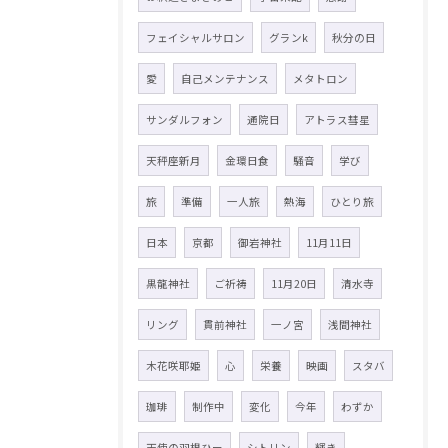
フェイシャルサロン
グランk
秋分の日
愛
自己メンテナンス
メタトロン
サンダルフォン
通院日
アトラス彗星
天秤座新月
金環日食
騒音
学び
旅
準備
一人旅
熱海
ひとり旅
日本
京都
御岩神社
11月11日
黒龍神社
ご祈祷
11月20日
清水寺
リング
貫前神社
一ノ宮
浅間神社
木花咲耶姫
心
栄養
映画
スタバ
珈琲
制作中
変化
今年
わずか
天使の羽根ひー
シトリン
輝き