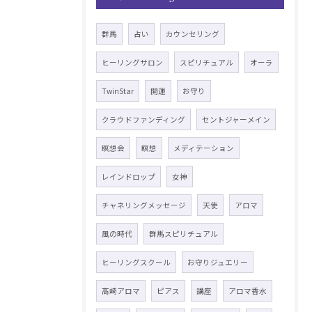
群馬
占い
カウンセリング
ヒーリングサロン
スピリチュアル
オーラ
TwinStar
開運
お守り
クラウドファンディング
セントジャーメイン
瞑想会
瞑想
メディテーション
レインドロップ
女神
チャネリングメッセージ
天使
アロマ
風の時代
群馬スピリチュアル
ヒーリングスクール
お守りジュエリー
高崎アロマ
ピアス
講座
アロマ香水