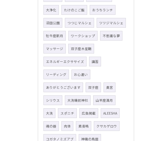
大浄化
たけのこご飯
おうちランチ
沼田公園
つつじマルシェ
ツツジマルシェ
牡牛座新月
ワークショップ
不思議な夢
マッサージ
双子座木星期
エネルギーエクササイズ
講習
リーディング
お心遣い
ありがとうございます
双子座
奥宮
シリウス
大洗磯前神社
山羊座満月
大洗
スポニチ
広告掲載
ALEESHA
魂の器
肉体
素戔嗚
クサカゲロウ
コガタノミズアブ
神磯の鳥居