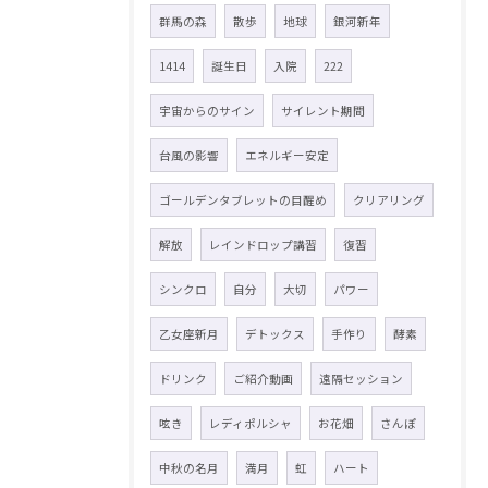
群馬の森
散歩
地球
銀河新年
1414
誕生日
入院
222
宇宙からのサイン
サイレント期間
台風の影響
エネルギー安定
ゴールデンタブレットの目醒め
クリアリング
解放
レインドロップ講習
復習
シンクロ
自分
大切
パワー
乙女座新月
デトックス
手作り
酵素
ドリンク
ご紹介動画
遠隔セッション
呟き
レディポルシャ
お花畑
さんぽ
中秋の名月
満月
虹
ハート