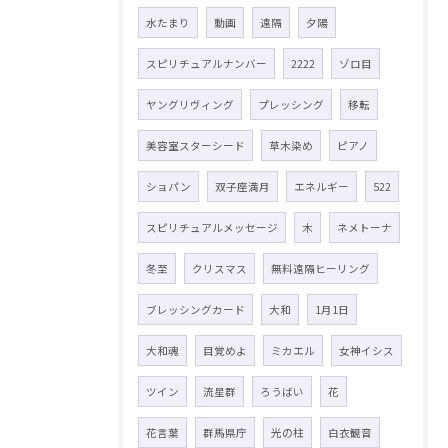
水たまり
動画
遠隔
夕陽
スピリチュアルナンバー
2222
ゾロ目
ヤングリヴィング
プレッシング
移転
美容室スターシード
草木染め
ピアノ
ショパン
双子座満月
エネルギー
522
スピリチュアルメッセージ
木
ネメトーナ
冬至
クリスマス
無料遠隔ヒーリング
ブレッシングカード
大和
1月1日
大和魂
目覚めよ
ミカエル
女神イシス
ツイン
流星群
ろうばい
花
花言葉
群馬県庁
光の柱
白衣観音