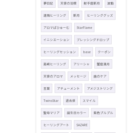
夢日記
天使の羽根
射手座新月
波動
遠隔ヒーリング
新月
ヒーリンググッズ
アロマぱひゅーむ
StarFlame
イニシエーション
ブレッシングドロップ
ヒーリングセッション
base
クーポン
高崎ヒーリング
アリーシャ
蟹座満月
天使のアロマ
メッセージ
歯のケア
言葉
アチューメント
アメジストリング
TwinsStar
過去世
スマイル
聖母マリア
誕生日カラー
紫色プルプル
ヒーリングアート
SAZARE