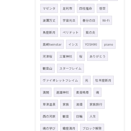
マゼンタ
足利市
四柱推命
悟空
波瀾万丈
宇宙元旦
春分の日
Wi-Fi
魚座新月
ペリドット
紫の炎
高崎twinstar
イシス
YOSHIKI
piano
河津桜
三峯神社
桜
ありがとう
観音山
スターフレイム
ヴァイオレットフレイム
光
牡羊座新月
満開
進雄神社
素戔嗚尊
魂
草津温泉
家族
湯畑
家族旅行
西の河原
観音
日輪
人生
魂の学び
蠍座満月
ブロック解除