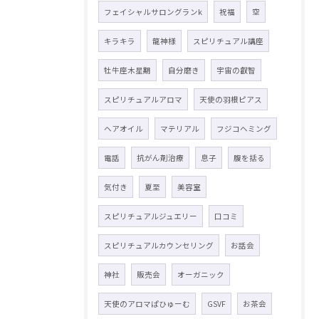
フェイシャルサロングランk
祝福
空
キラキラ
龍神様
スピリチュアル講座
牡牛座木星期
自分磨き
宇宙の叡智
スピリチュアルアロマ
天使の羽根ピアス
ヘアオイル
マテリアル
フジコヘミング
電話
抗がん剤治療
息子
腹を括る
気付き
夏至
美容室
スピリチュアルジュエリー
口コミ
スピリチュアルカウンセリング
お話会
神社
販売会
オーガニック
天使のアロマぱひゅーむ
GSVF
お茶会