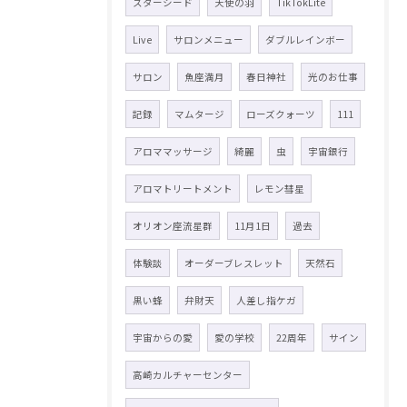
スターシード
天使の羽
TikTokLite
Live
サロンメニュー
ダブルレインボー
サロン
魚座満月
春日神社
光のお仕事
記録
マムタージ
ローズクォーツ
111
アロママッサージ
綺麗
虫
宇宙銀行
アロマトリートメント
レモン彗星
オリオン座流星群
11月1日
過去
体験談
オーダーブレスレット
天然石
黒い蜂
弁財天
人差し指ケガ
宇宙からの愛
愛の学校
22周年
サイン
高崎カルチャーセンター