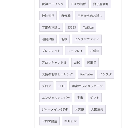
女神ヒーリング
日々の徒然
獅子座満月
神社参拝
自分軸
宇宙からのお試し
宇宙のお試し
33333
TwiStar
瀬織津姫
羽根
ピンクサファイア
ブレスレット
ツインレイ
ご感想
アロマキャンドル
WBC
冥王星
天使の羽根ヒーリング
YouTube
インスタ
ブログ
1111
宇宙からのメッセージ
エンジェルナンバー
宇宙
ギフト
ジャーメインGSVF
大天使
大国主命
アロマ講座
お知らせ