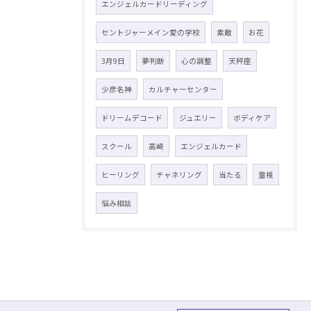
エンジェルカードリーディング
セントジャーメイン愛の学校
素敵
お花
3月9日
夢判断
心の調整
天秤座
少彦名神
カルチャーセンター
ドリームデコード
ジュエリー
ボディケア
スクール
高崎
エンジェルカード
ヒーリング
チャネリング
当たる
霊視
悩み相談