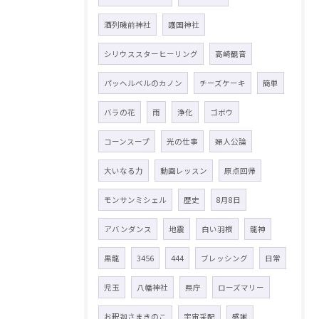
酒列磯前神社
護国神社
シリウススターヒーリング
高崎観音
パッヘルベルのカノン
チーズケーキ
簡単
バラの花
雨
浄化
ゴボウ
コーンスープ
光の仕事
婦人公論
大いなる力
動画レッスン
原点回帰
モンサンミシェル
歴史
8月8日
アバンダンス
地震
白い羽根
龍神
黒龍
3456
444
ブレッシング
日常
児玉
八幡神社
県庁
ローズマリー
お釈迦さまきのこ
宇宙采配
感謝