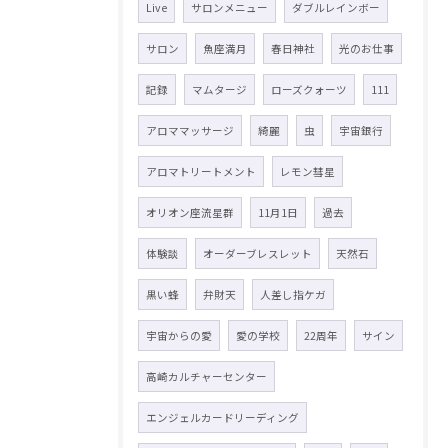
Live
サロンメニュー
ダブルレインボー
サロン
魚座満月
春日神社
光のお仕事
記録
マムタージ
ローズクォーツ
111
アロママッサージ
綺麗
虫
宇宙銀行
アロマトリートメント
レモン彗星
オリオン座流星群
11月1日
過去
体験談
オーダーブレスレット
天然石
黒い蜂
弁財天
人差し指ケガ
宇宙からの愛
愛の学校
22周年
サイン
高崎カルチャーセンター
エンジェルカードリーディング