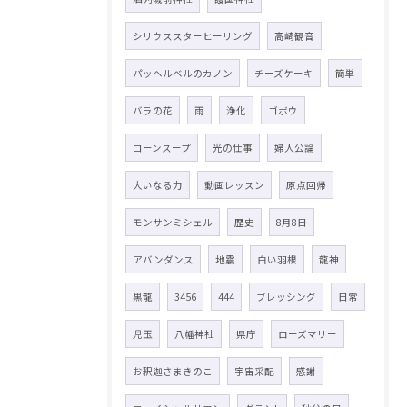
シリウススターヒーリング
高崎観音
パッヘルベルのカノン
チーズケーキ
簡単
バラの花
雨
浄化
ゴボウ
コーンスープ
光の仕事
婦人公論
大いなる力
動画レッスン
原点回帰
モンサンミシェル
歴史
8月8日
アバンダンス
地震
白い羽根
龍神
黒龍
3456
444
ブレッシング
日常
児玉
八幡神社
県庁
ローズマリー
お釈迦さまきのこ
宇宙采配
感謝