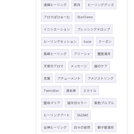
遠隔ヒーリング
新月
ヒーリンググッズ
アロマぱひゅーむ
StarFlame
イニシエーション
ブレッシングドロップ
ヒーリングセッション
base
クーポン
高崎ヒーリング
アリーシャ
蟹座満月
天使のアロマ
メッセージ
歯のケア
言葉
アチューメント
アメジストリング
TwinsStar
過去世
スマイル
聖母マリア
誕生日カラー
紫色プルプル
ヒーリングアート
SAZARE
女神ヒーリング
日々の徒然
獅子座満月