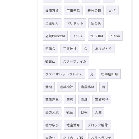
波瀾万丈
宇宙元旦
春分の日
Wi-Fi
魚座新月
ペリドット
紫の炎
高崎twinstar
イシス
YOSHIKI
piano
河津桜
三峯神社
桜
ありがとう
観音山
スターフレイム
ヴァイオレットフレイム
光
牡羊座新月
満開
進雄神社
素戔嗚尊
魂
草津温泉
家族
湯畑
家族旅行
西の河原
観音
日輪
人生
魂の学び
蠍座満月
ブロック解除
大浄化
たけのこご飯
おうちランチ