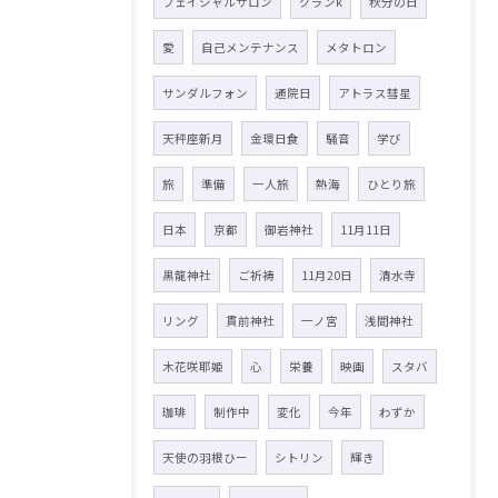
フェイシャルサロン
グランk
秋分の日
愛
自己メンテナンス
メタトロン
サンダルフォン
通院日
アトラス彗星
天秤座新月
金環日食
騒音
学び
旅
準備
一人旅
熱海
ひとり旅
日本
京都
御岩神社
11月11日
黒龍神社
ご祈祷
11月20日
清水寺
リング
貫前神社
一ノ宮
浅間神社
木花咲耶姫
心
栄養
映画
スタバ
珈琲
制作中
変化
今年
わずか
天使の羽根ひー
シトリン
輝き