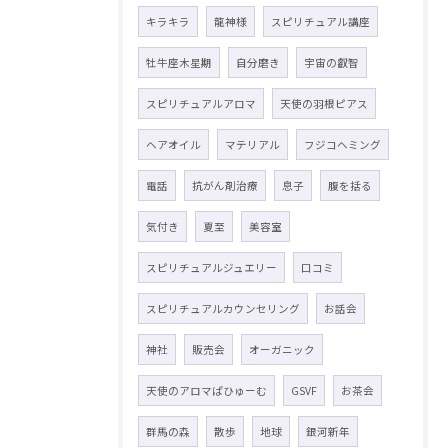
キラキラ
龍神様
スピリチュアル講座
牡牛座木星期
自分磨き
宇宙の叡智
スピリチュアルアロマ
天使の羽根ピアス
ヘアオイル
マテリアル
フジコヘミング
電話
抗がん剤治療
息子
腹を括る
気付き
夏至
美容室
スピリチュアルジュエリー
口コミ
スピリチュアルカウンセリング
お話会
神社
販売会
オーガニック
天使のアロマぱひゅーむ
GSVF
お茶会
群馬の森
散歩
地球
銀河新年