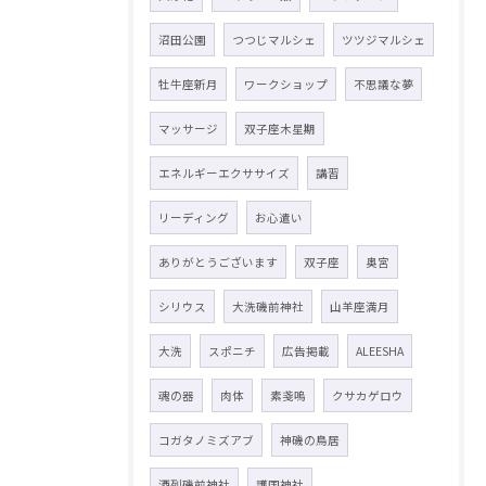
沼田公園
つつじマルシェ
ツツジマルシェ
牡牛座新月
ワークショップ
不思議な夢
マッサージ
双子座木星期
エネルギーエクササイズ
講習
リーディング
お心遣い
ありがとうございます
双子座
奥宮
シリウス
大洗磯前神社
山羊座満月
大洗
スポニチ
広告掲載
ALEESHA
魂の器
肉体
素戔嗚
クサカゲロウ
コガタノミズアブ
神磯の鳥居
酒列磯前神社
護国神社