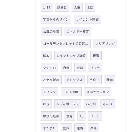
1414
誕生日
入院
222
宇宙からのサイン
サイレント期間
台風の影響
エネルギー安定
ゴールデンタブレットの目醒め
クリアリング
解放
レインドロップ講習
復習
シンクロ
自分
大切
パワー
乙女座新月
デトックス
手作り
酵素
ドリンク
ご紹介動画
遠隔セッション
呟き
レディポルシャ
お花畑
さんぽ
中秋の名月
満月
虹
ハート
水たまり
動画
遠隔
夕陽