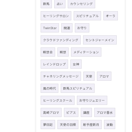
群馬
占い
カウンセリング
ヒーリングサロン
スピリチュアル
オーラ
TwinStar
開運
お守り
クラウドファンディング
セントジャーメイン
瞑想会
瞑想
メディテーション
レインドロップ
女神
チャネリングメッセージ
天使
アロマ
風の時代
群馬スピリチュアル
ヒーリングスクール
お守りジュエリー
高崎アロマ
ピアス
講座
アロマ香水
夢日記
天使の羽根
射手座新月
波動