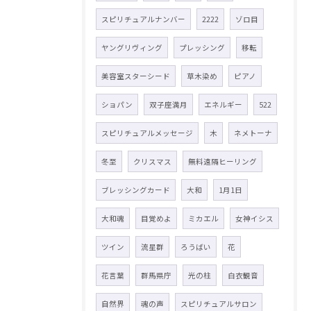
スピリチュアルナンバー
2222
ゾロ目
ヤングリヴィング
プレッシング
移転
美容室スターシード
草木染め
ピアノ
ショパン
双子座満月
エネルギー
522
スピリチュアルメッセージ
木
ネメトーナ
冬至
クリスマス
無料遠隔ヒーリング
ブレッシングカード
大和
1月1日
大和魂
目覚めよ
ミカエル
女神イシス
ツイン
流星群
ろうばい
花
花言葉
群馬県庁
光の柱
白衣観音
自然界
魂の声
スピリチュアルサロン