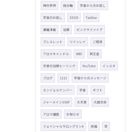
神社参拝
自分軸
宇宙からのお試し
宇宙のお試し
33333
TwiStar
瀬織津姫
羽根
ピンクサファイア
ブレスレット
ツインレイ
ご感想
アロマキャンドル
WBC
冥王星
天使の羽根ヒーリング
YouTube
インスタ
ブログ
1111
宇宙からのメッセージ
エンジェルナンバー
宇宙
ギフト
ジャーメインGSVF
大天使
大国主命
アロマ講座
お知らせ
フェイシャルサロングランk
祝福
空