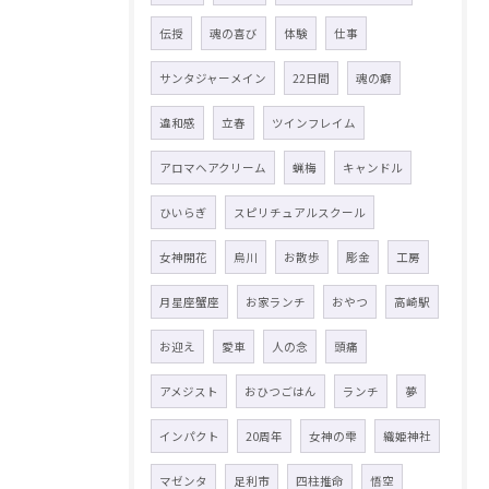
伝授
魂の喜び
体験
仕事
サンタジャーメイン
22日間
魂の癖
違和感
立春
ツインフレイム
アロマヘアクリーム
蝋梅
キャンドル
ひいらぎ
スピリチュアルスクール
女神開花
烏川
お散歩
彫金
工房
月星座蟹座
お家ランチ
おやつ
高崎駅
お迎え
愛車
人の念
頭痛
アメジスト
おひつごはん
ランチ
夢
インパクト
20周年
女神の雫
織姫神社
マゼンタ
足利市
四柱推命
悟空