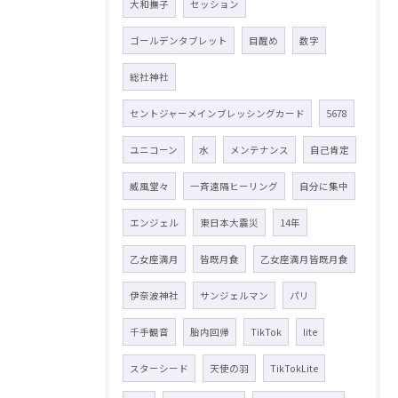
大和撫子
セッション
ゴールデンタブレット
目醒め
数字
総社神社
セントジャーメインブレッシングカード
5678
ユニコーン
水
メンテナンス
自己肯定
威風堂々
一斉遠隔ヒーリング
自分に集中
エンジェル
東日本大震災
14年
乙女座満月
皆既月食
乙女座満月皆既月食
伊奈波神社
サンジェルマン
パリ
千手観音
胎内回帰
TikTok
lite
スターシード
天使の羽
TikTokLite