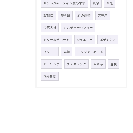
セントジャーメイン愛の学校
素敵
お花
3月9日
夢判断
心の調整
天秤座
少彦名神
カルチャーセンター
ドリームデコード
ジュエリー
ボディケア
スクール
高崎
エンジェルカード
ヒーリング
チャネリング
当たる
霊視
悩み相談