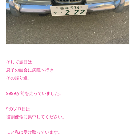
そして翌日は
息子の面会に病院へ行き
その帰り道。
9999が前を走っていました。
9のゾロ目は
役割使命に集中してください。
…と私は受け取っています。