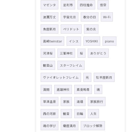
マゼンタ
足利市
四柱推命
悟空
波瀾万丈
宇宙元旦
春分の日
Wi-Fi
魚座新月
ペリドット
紫の炎
高崎twinstar
イシス
YOSHIKI
piano
河津桜
三峯神社
桜
ありがとう
観音山
スターフレイム
ヴァイオレットフレイム
光
牡羊座新月
満開
進雄神社
素戔嗚尊
魂
草津温泉
家族
湯畑
家族旅行
西の河原
観音
日輪
人生
魂の学び
蠍座満月
ブロック解除