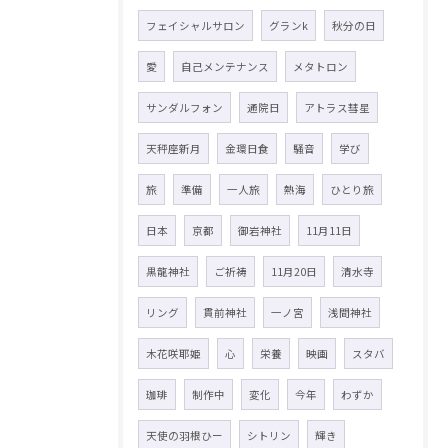
フェイシャルサロン
グランk
秋分の日
愛
自己メンテナンス
メタトロン
サンダルフォン
通院日
アトラス彗星
天秤座新月
金環日食
騒音
学び
旅
準備
一人旅
熱海
ひとり旅
日本
京都
御岩神社
11月11日
黒龍神社
ご祈祷
11月20日
清水寺
リング
貫前神社
一ノ宮
浅間神社
木花咲耶姫
心
栄養
映画
スタバ
珈琲
制作中
変化
今年
わずか
天使の羽根ひー
シトリン
輝き