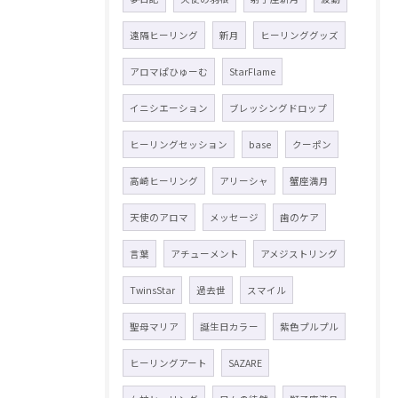
遠隔ヒーリング
新月
ヒーリンググッズ
アロマぱひゅーむ
StarFlame
イニシエーション
ブレッシングドロップ
ヒーリングセッション
base
クーポン
高崎ヒーリング
アリーシャ
蟹座満月
天使のアロマ
メッセージ
歯のケア
言葉
アチューメント
アメジストリング
TwinsStar
過去世
スマイル
聖母マリア
誕生日カラー
紫色プルプル
ヒーリングアート
SAZARE