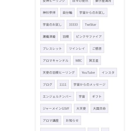
女神ヒーリング
日々の徒然
獅子座満月
神社参拝
自分軸
宇宙からのお試し
宇宙のお試し
33333
TwiStar
瀬織津姫
羽根
ピンクサファイア
ブレスレット
ツインレイ
ご感想
アロマキャンドル
WBC
冥王星
天使の羽根ヒーリング
YouTube
インスタ
ブログ
1111
宇宙からのメッセージ
エンジェルナンバー
宇宙
ギフト
ジャーメインGSVF
大天使
大国主命
アロマ講座
お知らせ