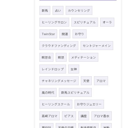
群馬
占い
カウンセリング
ヒーリングサロン
スピリチュアル
オーラ
TwinStar
開運
お守り
クラウドファンディング
セントジャーメイン
瞑想会
瞑想
メディテーション
レインドロップ
女神
チャネリングメッセージ
天使
アロマ
風の時代
群馬スピリチュアル
ヒーリングスクール
お守りジュエリー
高崎アロマ
ピアス
講座
アロマ香水
夢日記
天使の羽根
射手座新月
波動