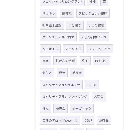
フェイシャルサロングランk
祝福
空
キラキラ
龍神様
スピリチュアル講座
牡牛座木星期
自分磨き
宇宙の叡智
スピリチュアルアロマ
天使の羽根ピアス
ヘアオイル
マテリアル
フジコヘミング
電話
抗がん剤治療
息子
腹を括る
気付き
夏至
美容室
スピリチュアルジュエリー
口コミ
スピリチュアルカウンセリング
お話会
神社
販売会
オーガニック
天使のアロマぱひゅーむ
GSVF
お茶会