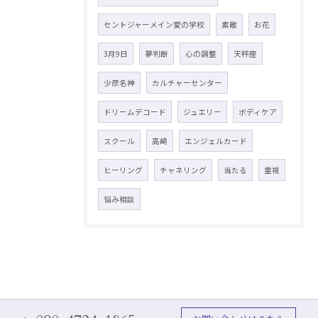
セントジャーメイン愛の学校
素敵
お花
3月9日
夢判断
心の調整
天秤座
少彦名神
カルチャーセンター
ドリームデコード
ジュエリー
ボディケア
スクール
高崎
エンジェルカード
ヒーリング
チャネリング
当たる
霊視
悩み相談