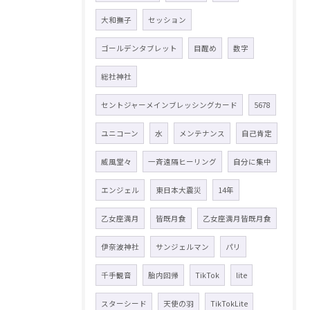
大和撫子
セッション
ゴールデンタブレット
目醒め
数字
総社神社
セントジャーメインブレッシングカード
5678
ユニコーン
水
メンテナンス
自己肯定
威風堂々
一斉遠隔ヒーリング
自分に集中
エンジェル
東日本大震災
14年
乙女座満月
皆既月食
乙女座満月皆既月食
伊奈波神社
サンジェルマン
パリ
千手観音
胎内回帰
TikTok
lite
スターシード
天使の羽
TikTokLite