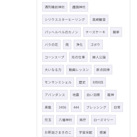
酒列磯前神社
護国神社
シリウススターヒーリング
高崎観音
パッヘルベルのカノン
チーズケーキ
簡単
バラの花
雨
浄化
ゴボウ
コーンスープ
光の仕事
婦人公論
大いなる力
動画レッスン
原点回帰
モンサンミシェル
歴史
8月8日
アバンダンス
地震
白い羽根
龍神
黒龍
3456
444
ブレッシング
日常
児玉
八幡神社
県庁
ローズマリー
お釈迦さまきのこ
宇宙采配
感謝