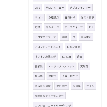
Live
サロンメニュー
ダブルレインボー
サロン
魚座満月
春日神社
光のお仕事
記録
マムタージ
ローズクォーツ
111
アロママッサージ
綺麗
虫
宇宙銀行
アロマトリートメント
レモン彗星
オリオン座流星群
11月1日
過去
体験談
オーダーブレスレット
天然石
黒い蜂
弁財天
人差し指ケガ
宇宙からの愛
愛の学校
22周年
サイン
高崎カルチャーセンター
エンジェルカードリーディング