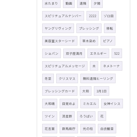
水たまり
動画
遠隔
夕陽
スピリチュアルナンバー
2222
ゾロ目
ヤングリヴィング
プレッシング
移転
美容室スターシード
草木染め
ピアノ
ショパン
双子座満月
エネルギー
522
スピリチュアルメッセージ
木
ネメトーナ
冬至
クリスマス
無料遠隔ヒーリング
ブレッシングカード
大和
1月1日
大和魂
目覚めよ
ミカエル
女神イシス
ツイン
流星群
ろうばい
花
花言葉
群馬県庁
光の柱
白衣観音