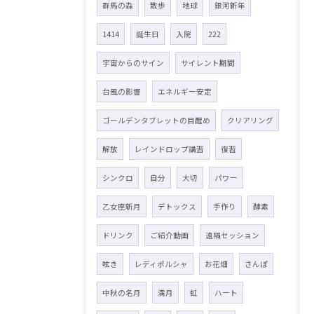
群馬の森
散歩
地球
銀河新年
1414
誕生日
入院
222
宇宙からのサイン
サイレント期間
台風の影響
エネルギー安定
ゴールデンタブレットの目醒め
クリアリング
解放
レインドロップ講習
復習
シンクロ
自分
大切
パワー
乙女座新月
デトックス
手作り
酵素
ドリンク
ご紹介動画
遠隔セッション
呟き
レディポルシャ
お花畑
さんぽ
中秋の名月
満月
虹
ハート