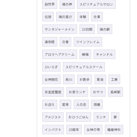
自然界
魂の声
スピリチュアルサロン
伝授
魂の喜び
体験
仕事
サンタジャーメイン
22日間
魂の癖
違和感
立春
ツインフレイム
アロマヘアクリーム
蝋梅
キャンドル
ひいらぎ
スピリチュアルスクール
女神開花
烏川
お散歩
彫金
工房
月星座蟹座
お家ランチ
おやつ
高崎駅
お迎え
愛車
人の念
頭痛
アメジスト
おひつごはん
ランチ
夢
インパクト
20周年
女神の雫
織姫神社