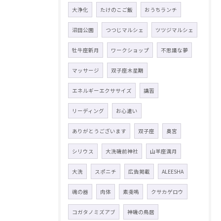
大浄化
たけのこご飯
おうちランチ
沼田公園
つつじマルシェ
ツツジマルシェ
牡牛座新月
ワークショップ
不思議な夢
マッサージ
双子座木星期
エネルギーエクササイズ
講習
リーディング
お心遣い
ありがとうございます
双子座
奥宮
シリウス
大洗磯前神社
山羊座満月
大洗
スポニチ
広告掲載
ALEESHA
魂の器
肉体
素戔嗚
クサカゲロウ
コガタノミズアブ
神磯の鳥居